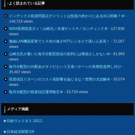
↓よく読まれている記事
インデックス投資問題点デメリットは投資の終わりにある出口戦略？＠
-
149,716 views
NISA長期投資ダメ！山崎元／水瀬ケンイチ／カンチュンド＠
- 127,836
views
無線LAN機器変更で１０倍の速さNTTレンタルで遅い人必見！
- 72,267
views
山崎元氏が書いた毎月分配型投信の批判には稚拙さしかない＠
- 61,983
views
毎月分配型の分配金がダメだという王道パターンの長期投資押し付け
-
35,467 views
投資信託リターンのコスト高影響を論じるな！世間の大誤解＠
- 35,074
views
毎月分配型の投資信託運用格言＠
- 33,729 views
メディア掲載
★
日経ヴェリタス 10/11
★
日本経済新聞 5/9