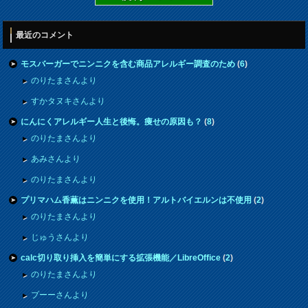
最近のコメント
モスバーガーでニンニクを含む商品アレルギー調査のため
(
6
)
のりたまさんより
すかタヌキさんより
にんにくアレルギー人生と後悔。痩せの原因も？
(
8
)
のりたまさんより
あみさんより
のりたまさんより
プリマハム香薫はニンニクを使用！アルトバイエルンは不使用
(
2
)
のりたまさんより
じゅうさんより
calc切り取り挿入を簡単にする拡張機能／LibreOffice
(
2
)
のりたまさんより
プーーさんより