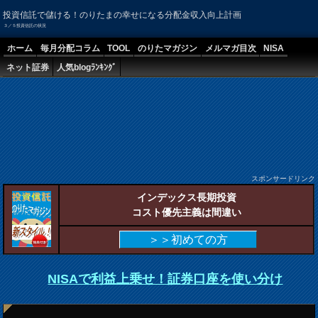
投資信託で儲ける！のりたまの幸せになる分配金収入向上計画
３／５投資信託の状況
ホーム
毎月分配コラム
TOOL
のりたマガジン
メルマガ目次
NISA
ネット証券
人気blogﾗﾝｷﾝｸﾞ
スポンサードリンク
インデックス長期投資
コスト優先主義は間違い
＞＞初めての方
NISAで利益上乗せ！証券口座を使い分け