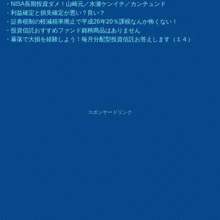
・
NISA長期投資ダメ！山崎元／水瀬ケンイチ／カンチュンド
・
利益確定と損失確定が悪い？良い？
・
証券税制の軽減税率廃止で平成26年20％課税なんか怖くない！
・
投資信託おすすめファンド銘柄商品はありません
・
暴落で大損を経験しよう！毎月分配型投資信託お答えします（１４）
スポンサードリンク