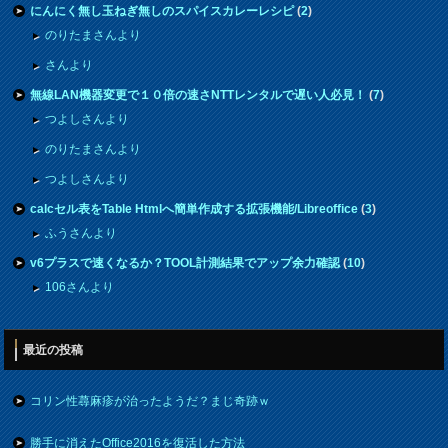
にんにく無し玉ねぎ無しのスパイスカレーレシピ
(
2
)
のりたまさんより
さんより
無線LAN機器変更で１０倍の速さNTTレンタルで遅い人必見！
(
7
)
つよしさんより
のりたまさんより
つよしさんより
calcセル表をTable Htmlへ簡単作成する拡張機能/Libreoffice
(
3
)
ふうさんより
v6プラスで速くなるか？TOOL計測結果でアップ余力確認
(
10
)
106さんより
最近の投稿
コリン性蕁麻疹が治ったようだ？まじ奇跡ｗ
勝手に消えたOffice2016を復活した方法