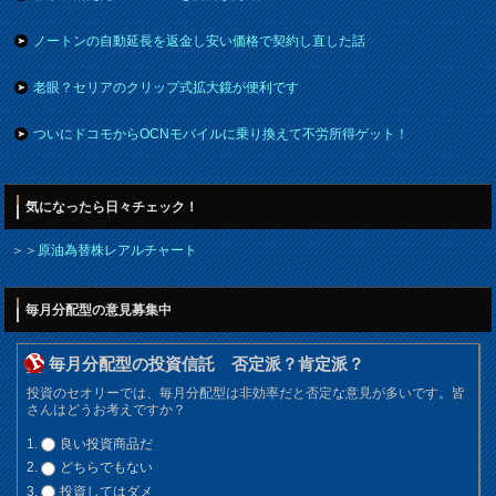
ノートンの自動延長を返金し安い価格で契約し直した話
老眼？セリアのクリップ式拡大鏡が便利です
ついにドコモからOCNモバイルに乗り換えて不労所得ゲット！
気になったら日々チェック！
＞＞
原油為替株レアルチャート
毎月分配型の意見募集中
毎月分配型の投資信託 否定派？肯定派？
投資のセオリーでは、毎月分配型は非効率だと否定な意見が多いです。皆
さんはどうお考えですか？
良い投資商品だ
どちらでもない
投資してはダメ