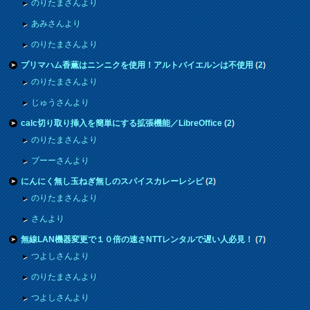
のりたまさんより
あみさんより
のりたまさんより
プリマハム香薫はニンニクを使用！アルトバイエルンは不使用
(
2
)
のりたまさんより
じゅうさんより
calc切り取り挿入を簡単にする拡張機能／LibreOffice
(
2
)
のりたまさんより
プーーさんより
にんにく無し玉ねぎ無しのスパイスカレーレシピ
(
2
)
のりたまさんより
さんより
無線LAN機器変更で１０倍の速さNTTレンタルで遅い人必見！
(
7
)
つよしさんより
のりたまさんより
つよしさんより