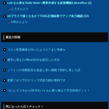
calcセル表をTable Htmlへ簡単作成する拡張機能/Libreoffice
(
3
)
ふうさんより
v6プラスで速くなるか？TOOL計測結果でアップ余力確認
(
10
)
106さんより
最近の投稿
コリン性蕁麻疹が治ったようだ？まじ奇跡ｗ
勝手に消えたOffice2016を復活した方法
ノートンの自動延長を返金し安い価格で契約し直した話
老眼？セリアのクリップ式拡大鏡が便利です
ついにドコモからOCNモバイルに乗り換えて不労所得ゲット！
気になったら日々チェック！