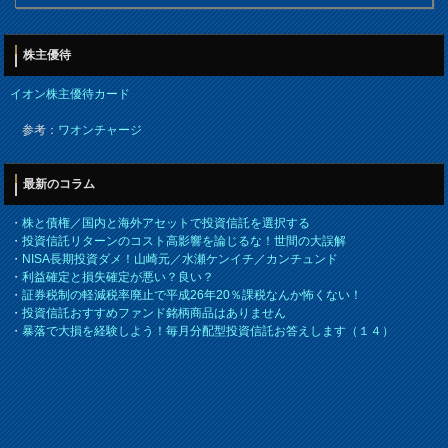
株主優待
イオン株主優待カード
参考：
ワオンチャージ
最新のコラム
・
株と債権／国内と海外アセットで投資信託を選択する
・
投資信託リターンのコスト高影響を論じるな！世間の大誤解
・
NISA長期投資ダメ！山崎元／水瀬ケンイチ／カンチュンド
・
利益確定と損失確定が悪い？良い？
・
証券税制の軽減税率廃止で平成26年20％課税なんか怖くない！
・
投資信託おすすめファンド銘柄商品はありません
・
暴落で大損を経験しよう！毎月分配型投資信託お答えします（１４）