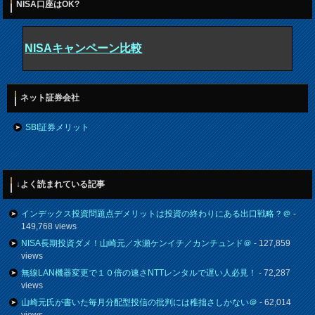
NISA口座はOK?
NISAキャンペーン比較
ネット証券会社
SBI証券メリット
↓よく読まれている記事
インデックス投資問題点デメリットは投資の終わりにある出口戦略？＠
-
149,768 views
NISA長期投資ダメ！山崎元／水瀬ケンイチ／カンチュンド＠
- 127,859
views
無線LAN機器変更で１０倍の速さNTTレンタルで遅い人必見！
- 72,287
views
山崎元氏が書いた毎月分配型投信の批判には稚拙さしかない＠
- 62,014