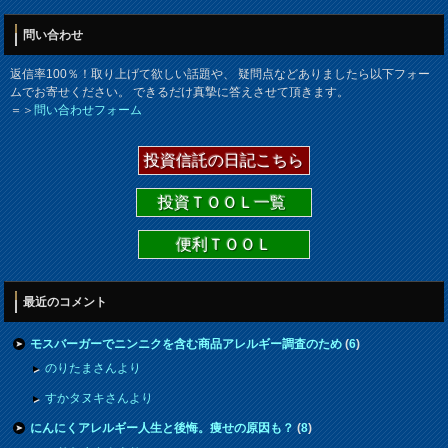
問い合わせ
返信率100％！取り上げて欲しい話題や、 疑問点などありましたら以下フォー
ムでお寄せください。 できるだけ真摯に答えさせて頂きます。
＝＞
問い合わせフォーム
投資信託の日記こちら
投資ＴＯＯＬ一覧
便利ＴＯＯＬ
最近のコメント
モスバーガーでニンニクを含む商品アレルギー調査のため
(
6
)
のりたまさんより
すかタヌキさんより
にんにくアレルギー人生と後悔。痩せの原因も？
(
8
)