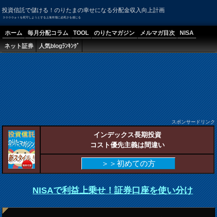
投資信託で儲ける！のりたまの幸せになる分配金収入向上計画
３０００ｐｔを死守しようとする上海市場に必死さを感じる
ホーム
毎月分配コラム
TOOL
のりたマガジン
メルマガ目次
NISA
ネット証券
人気blogﾗﾝｷﾝｸﾞ
スポンサードリンク
インデックス長期投資
コスト優先主義は間違い
＞＞初めての方
NISAで利益上乗せ！証券口座を使い分け