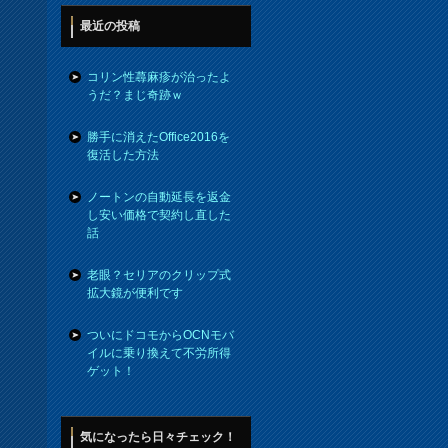
最近の投稿
コリン性蕁麻疹が治ったよ
うだ？まじ奇跡ｗ
勝手に消えたOffice2016を
復活した方法
ノートンの自動延長を返金
し安い価格で契約し直した
話
老眼？セリアのクリップ式
拡大鏡が便利です
ついにドコモからOCNモバ
イルに乗り換えて不労所得
ゲット！
気になったら日々チェック！