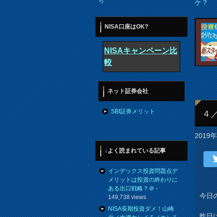
ら
ケ？
NISA口座はOK?
NISAキャンペーン比
較
ネット証券会社
SBI証券メリット
４
2019
↓よく読まれている記事
インデックス投資問題点デ
メリットは投資の終わりに
ある出口戦略？＠
-
今日の
149,738 views
NISA長期投資ダメ！山崎
昨日