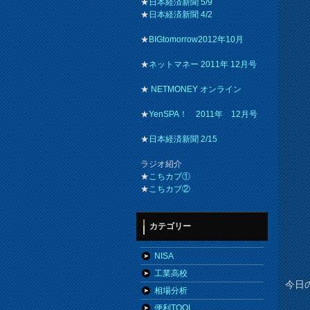
★
日本経済新聞 5/9
★
日本経済新聞 4/2
★
BIGtomorrow2012年10月
★
ネットマネー 2011年 12月号
★
NETMONEY オンライン
★
YenSPA！ 2011年 12月号
★
日本経済新聞 2/15
ラジオ紹介
★
こちカブ①
★
こちカブ②
カテゴリー
NISA
工業高校
今日
相場分析
便利TOOL