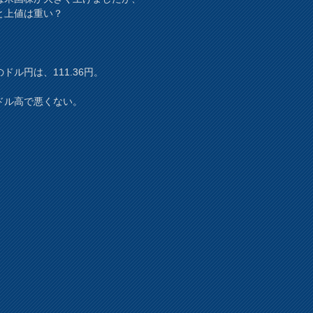
と上値は重い？
ドル円は、111.36円。
ドル高で悪くない。