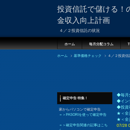
投資信託で儲ける！
金収入向上計画
４／２投資信託の状況
ホーム
毎月分配コラム
T
ホーム
基準価格チェック
４／２投資信
◆毎月
確定申告 特集！
◆イン
◆投資
家からパソコンで確定申告
★＜全
＝＞PASORIを使って確定申告
★＜全
＝＞確定申告関連の記事はこち
07/2