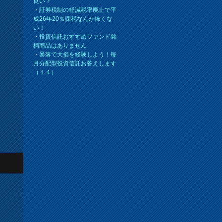
良い？
・
証券税制の軽減税率廃止で平
成26年20％課税なんか怖くな
い！
・
投資信託おすすめファンド銘
柄商品はありません
・
暴落で大損を経験しよう！毎
月分配型投資信託お答えします
（１４）