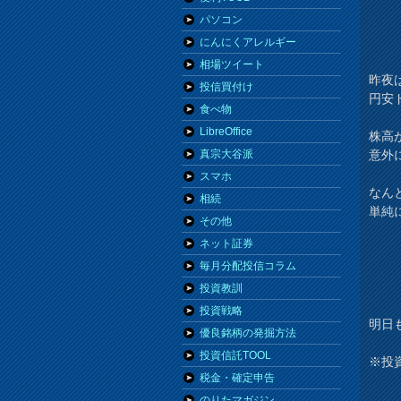
パソコン
にんにくアレルギー
相場ツイート
昨夜
投信買付け
円安
食べ物
LibreOffice
株高
意外
真宗大谷派
スマホ
なん
相続
単純
その他
ネット証券
毎月分配投信コラム
投資教訓
投資戦略
明日
優良銘柄の発掘方法
投資信託TOOL
※投
税金・確定申告
のりたマガジン