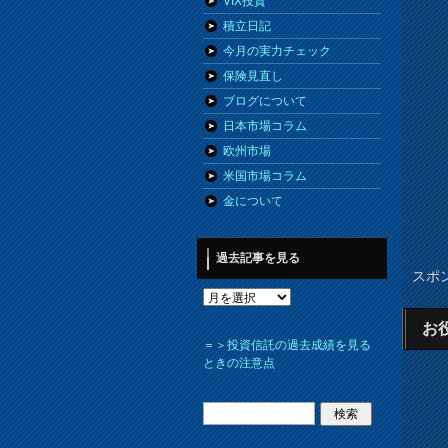
VIX投資
積立日記
今月の実力チェック
保険見直し
ブログについて
日本市場コラム
欧州市場
米国市場コラム
金について
過去記事を見る
スポ
お
＝＞
投資信託の過去成績を見る
ときの注意点