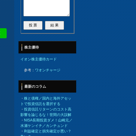
E
株主優待
イオン株主優待カード
参考：
ワオンチャージ
最新のコラム
・
株と債権／国内と海外アセッ
トで投資信託を選択する
・
投資信託リターンのコスト高
影響を論じるな！世間の大誤解
・
NISA長期投資ダメ！山崎元／
水瀬ケンイチ／カンチュンド
・
利益確定と損失確定が悪い？