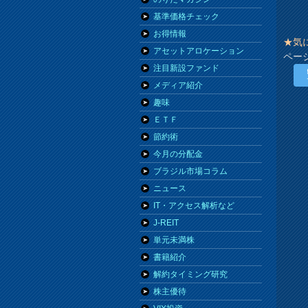
基準価格チェック
お得情報
★気
アセットアロケーション
ペー
注目新設ファンド
メディア紹介
趣味
ＥＴＦ
節約術
今月の分配金
ブラジル市場コラム
ニュース
IT・アクセス解析など
J-REIT
単元未満株
書籍紹介
解約タイミング研究
株主優待