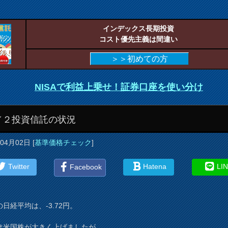
インデックス長期投資
コスト優先主義は間違い
＞＞初めての方
NISAで利益上乗せ！証券口座を使い分け
／２投資信託の状況
年04月02日
[
基準価格チェック
]
Twitter
Hatena
LI
Facebook
日経平均は、-3.72円。
は米国株が大きく上げましたが、