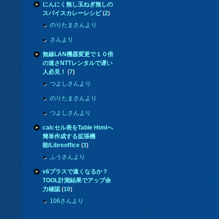
にんにく無し玉ねぎ無しの
スパイスカレーレシピ
(
2
)
のりたまさんより
さんより
無線LAN機器変更で１０倍
の速さNTTレンタルで遅い
人必見！
(
7
)
つよしさんより
のりたまさんより
つよしさんより
calcセル表をTable Htmlへ
簡単作成する拡張機
能/Libreoffice
(
3
)
ふうさんより
v6プラスで速くなるか？
TOOL計測結果でアップ余
力確認
(
10
)
106さんより