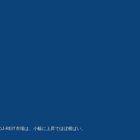
のJ-REIT市場は、小幅に上昇でほぼ横ばい。