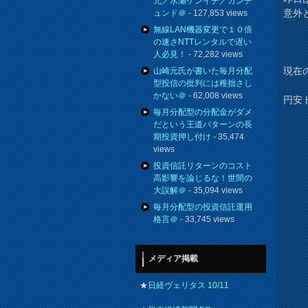
元／水瀬ケンイチ／カンチ
意外
ュンド＠
- 127,853 views
無線LAN機器変更で１０倍
の速さNTTレンタルで遅い
人必見！
- 72,282 views
現在の
山崎元氏が書いた毎月分配
型投信の批判には稚拙さし
かない＠
- 62,008 views
円安
毎月分配型の分配金がダメ
だという王道パターンの長
期投資押し付け
- 35,474
views
投資信託リターンのコスト
高影響を論じるな！世間の
大誤解＠
- 35,094 views
毎月分配型の投資信託運用
格言＠
- 33,745 views
メディア掲載
★
日経ヴェリタス 10/11