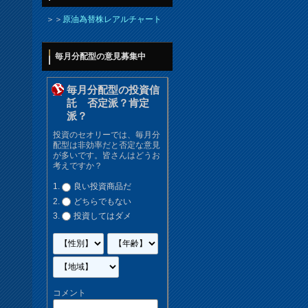
＞＞
原油為替株レアルチャート
毎月分配型の意見募集中
毎月分配型の投資信
託 否定派？肯定
派？
投資のセオリーでは、毎月分
配型は非効率だと否定な意見
が多いです。皆さんはどうお
考えですか？
良い投資商品だ
どちらでもない
投資してはダメ
コメント