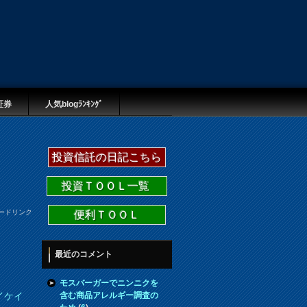
証券
人気blogﾗﾝｷﾝｸﾞ
投資信託の日記こちら
投資ＴＯＯＬ一覧
ードリンク
便利ＴＯＯＬ
最近のコメント
モスバーガーでニンニクを
含む商品アレルギー調査の
イケイ