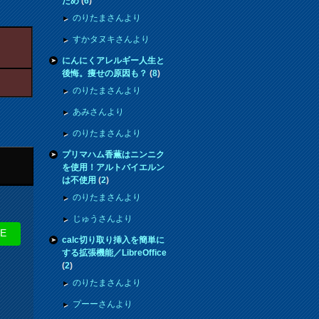
ため
(
6
)
のりたまさんより
すかタヌキさんより
にんにくアレルギー人生と
後悔。痩せの原因も？
(
8
)
のりたまさんより
あみさんより
のりたまさんより
プリマハム香薫はニンニク
を使用！アルトバイエルン
は不使用
(
2
)
のりたまさんより
じゅうさんより
NE
calc切り取り挿入を簡単に
する拡張機能／LibreOffice
(
2
)
のりたまさんより
プーーさんより