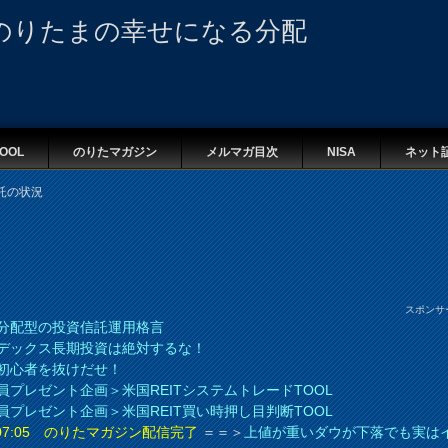
のりたまの幸せになる分配
OOL
のりたマガジン
メルマガ目次
NISA
ネット
託の状況
スポンサ
分配型の投資信託運用格言
デックス長期投資は絶対するな！
初心者を抜けだせ！
員プレゼント企画＞米国REITシステムトレードTOOL
員プレゼント企画＞米国REIT買い時押し目判断TOOL
8 07:05 のりたマガジン配信完了
＝＝＞
上値が重いダウが下落でも実は