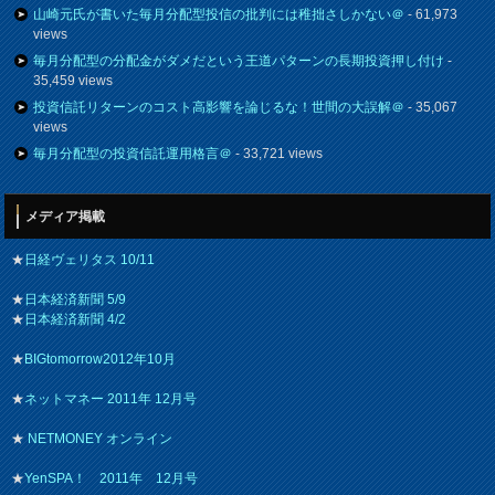
山崎元氏が書いた毎月分配型投信の批判には稚拙さしかない＠
- 61,973
views
毎月分配型の分配金がダメだという王道パターンの長期投資押し付け
-
35,459 views
投資信託リターンのコスト高影響を論じるな！世間の大誤解＠
- 35,067
views
毎月分配型の投資信託運用格言＠
- 33,721 views
メディア掲載
★
日経ヴェリタス 10/11
★
日本経済新聞 5/9
★
日本経済新聞 4/2
★
BIGtomorrow2012年10月
★
ネットマネー 2011年 12月号
★
NETMONEY オンライン
★
YenSPA！ 2011年 12月号