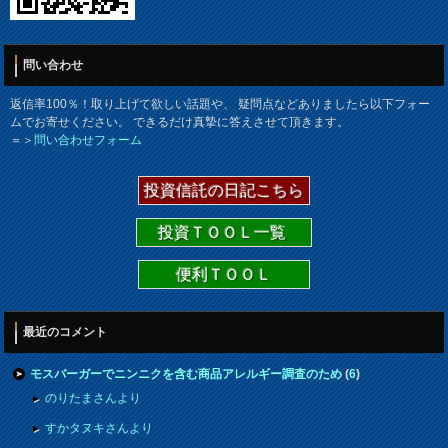
問い合わせ
返信率100％！取り上げて欲しい話題や、 疑問点などありましたら以下フォー
ムでお寄せください。 できるだけ真摯に答えさせて頂きます。
＝＞
問い合わせフォーム
投資信託の日記こちら
投資ＴＯＯＬ一覧
便利ＴＯＯＬ
最近のコメント
モスバーガーでニンニクを含む商品アレルギー調査のため
(
6
)
のりたまさんより
すかタヌキさんより