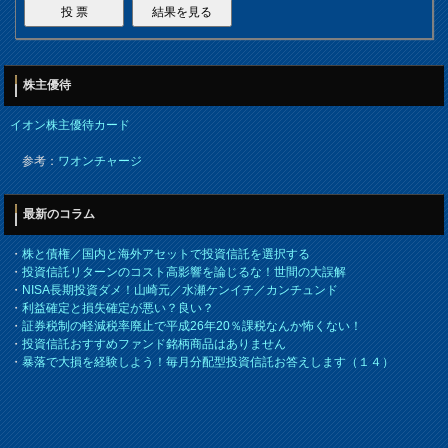
株主優待
イオン株主優待カード
参考：
ワオンチャージ
最新のコラム
・
株と債権／国内と海外アセットで投資信託を選択する
・
投資信託リターンのコスト高影響を論じるな！世間の大誤解
・
NISA長期投資ダメ！山崎元／水瀬ケンイチ／カンチュンド
・
利益確定と損失確定が悪い？良い？
・
証券税制の軽減税率廃止で平成26年20％課税なんか怖くない！
・
投資信託おすすめファンド銘柄商品はありません
・
暴落で大損を経験しよう！毎月分配型投資信託お答えします（１４）