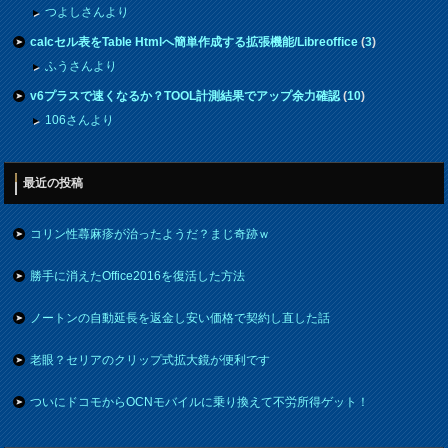
つよしさんより
calcセル表をTable Htmlへ簡単作成する拡張機能/Libreoffice
(
3
)
ふうさんより
v6プラスで速くなるか？TOOL計測結果でアップ余力確認
(
10
)
106さんより
最近の投稿
コリン性蕁麻疹が治ったようだ？まじ奇跡ｗ
勝手に消えたOffice2016を復活した方法
ノートンの自動延長を返金し安い価格で契約し直した話
老眼？セリアのクリップ式拡大鏡が便利です
ついにドコモからOCNモバイルに乗り換えて不労所得ゲット！