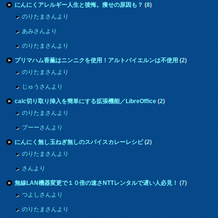
にんにくアレルギー人生と後悔。痩せの原因も？
(
8
)
のりたまさんより
あみさんより
のりたまさんより
プリマハム香薫はニンニクを使用！アルトバイエルンは不使用
(
2
)
のりたまさんより
じゅうさんより
calc切り取り挿入を簡単にする拡張機能／LibreOffice
(
2
)
のりたまさんより
プーーさんより
にんにく無し玉ねぎ無しのスパイスカレーレシピ
(
2
)
のりたまさんより
さんより
無線LAN機器変更で１０倍の速さNTTレンタルで遅い人必見！
(
7
)
つよしさんより
のりたまさんより