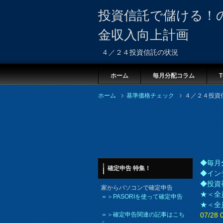
投資信託で儲ける！
金収入向上計画
４／２４投資信託の状況
ホーム
毎月分配コラム
T
ホーム
基準価格チェック
４／２４投資
◆毎月
確定申告 特集！
◆イン
◆投資
家からパソコンで確定申告
★＜全
＝＞PASORIを使って確定申告
★＜全
＝＞確定申告関連の記事はこち
07/2