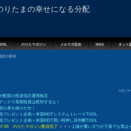
のりたまの幸せになる分配
OOL
のりたマガジン
メルマガ目次
NISA
ネット
信託の状況
スポンサ
分配型の投資信託運用格言
デックス長期投資は絶対するな！
初心者を抜けだせ！
員プレゼント企画＞米国REITシステムトレードTOOL
員プレゼント企画＞米国REIT買い時押し目判断TOOL
8 07:05 のりたマガジン配信完了
＝＝＞
上値が重いダウが下落でも実は