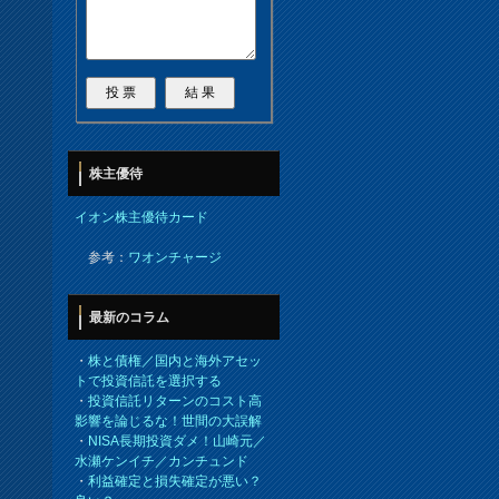
株主優待
イオン株主優待カード
参考：
ワオンチャージ
最新のコラム
・
株と債権／国内と海外アセッ
トで投資信託を選択する
・
投資信託リターンのコスト高
影響を論じるな！世間の大誤解
・
NISA長期投資ダメ！山崎元／
水瀬ケンイチ／カンチュンド
・
利益確定と損失確定が悪い？