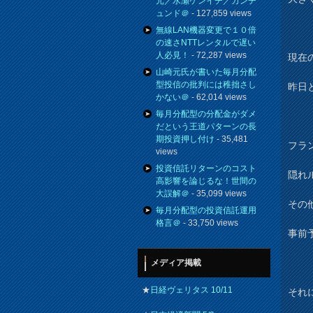
元／水瀬ケンイチ／カンチ
ュンド＠
- 127,859 views
無線LAN機器変更で１０倍
の速さNTTレンタルで遅い
人必見！
- 72,287 views
現在の
山崎元氏が書いた毎月分配
型投信の批判には稚拙さし
昨日
かない＠
- 62,014 views
毎月分配型の分配金がダメ
だという王道パターンの長
期投資押し付け
- 35,481
フラ
views
投資信託リターンのコスト
隠れ
高影響を論じるな！世間の
大誤解＠
- 35,099 views
その
毎月分配型の投資信託運用
格言＠
- 33,750 views
事前
メディア掲載
★
日経ヴェリタス 10/11
それ