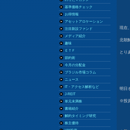
基準価格チェック
お得情報
アセットアロケーション
現在
注目新設ファンド
メディア紹介
北朝
趣味
ＥＴＦ
とり
節約術
今月の分配金
ブラジル市場コラム
ニュース
IT・アクセス解析など
明日
J-REIT
※投
単元未満株
書籍紹介
解約タイミング研究
株主優待