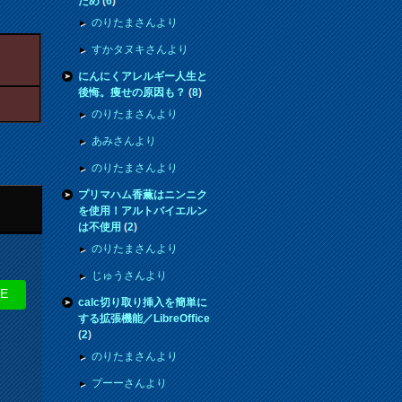
ため
(
6
)
のりたまさんより
すかタヌキさんより
にんにくアレルギー人生と
後悔。痩せの原因も？
(
8
)
のりたまさんより
あみさんより
のりたまさんより
プリマハム香薫はニンニク
を使用！アルトバイエルン
は不使用
(
2
)
のりたまさんより
じゅうさんより
NE
calc切り取り挿入を簡単に
する拡張機能／LibreOffice
(
2
)
のりたまさんより
プーーさんより