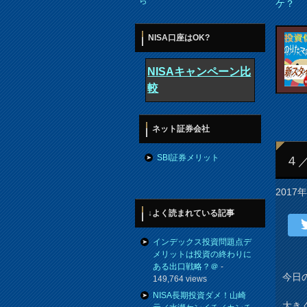
ら
ケ？
NISA口座はOK?
NISAキャンペーン比
較
ネット証券会社
SBI証券メリット
４
2017
↓よく読まれている記事
インデックス投資問題点デ
メリットは投資の終わりに
ある出口戦略？＠
-
今日の
149,764 views
NISA長期投資ダメ！山崎
大き