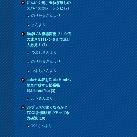
にんにく無し玉ねぎ無しの
スパイスカレーレシピ
(
2
)
のりたまさんより
さんより
無線LAN機器変更で１０倍
の速さNTTレンタルで遅い
人必見！
(
7
)
つよしさんより
のりたまさんより
つよしさんより
calcセル表をTable Htmlへ
簡単作成する拡張機
能/Libreoffice
(
3
)
ふうさんより
v6プラスで速くなるか？
TOOL計測結果でアップ余
力確認
(
10
)
106さんより