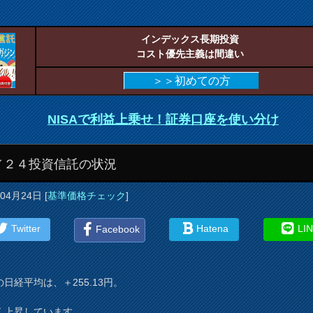
インデックス長期投資
コスト優先主義は間違い
＞＞初めての方
NISAで利益上乗せ！証券口座を使い分け
／２４投資信託の状況
年04月24日
[
基準価格チェック
]
Twitter
Hatena
LI
Facebook
日経平均は、＋255.13円。
く上昇しています。