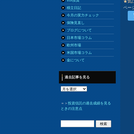
VIX投資
★気
ペー
積立日記
今月の実力チェック
保険見直し
ブログについて
日本市場コラム
欧州市場
米国市場コラム
金について
過去記事を見る
＝＞
投資信託の過去成績を見る
ときの注意点