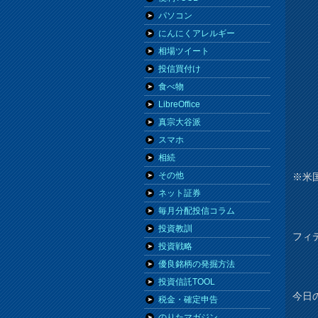
パソコン
にんにくアレルギー
相場ツイート
投信買付け
食べ物
LibreOffice
真宗大谷派
スマホ
相続
その他
※米
ネット証券
毎月分配投信コラム
投資教訓
フィ
投資戦略
優良銘柄の発掘方法
投資信託TOOL
今日の
税金・確定申告
のりたマガジン