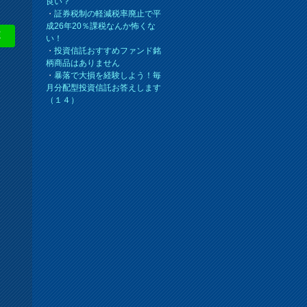
良い？
・
証券税制の軽減税率廃止で平
成26年20％課税なんか怖くな
E
い！
・
投資信託おすすめファンド銘
柄商品はありません
・
暴落で大損を経験しよう！毎
月分配型投資信託お答えします
（１４）