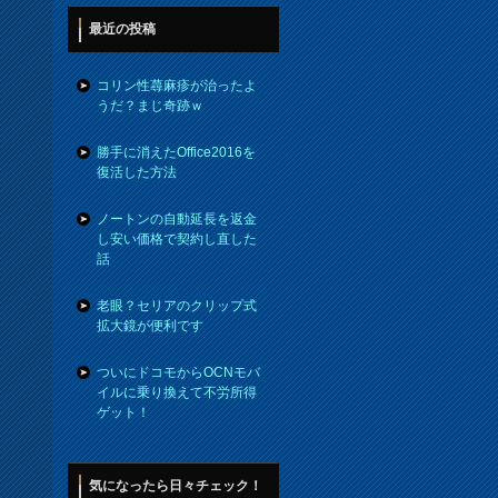
最近の投稿
コリン性蕁麻疹が治ったよ
うだ？まじ奇跡ｗ
勝手に消えたOffice2016を
復活した方法
ノートンの自動延長を返金
し安い価格で契約し直した
話
老眼？セリアのクリップ式
拡大鏡が便利です
ついにドコモからOCNモバ
イルに乗り換えて不労所得
ゲット！
気になったら日々チェック！