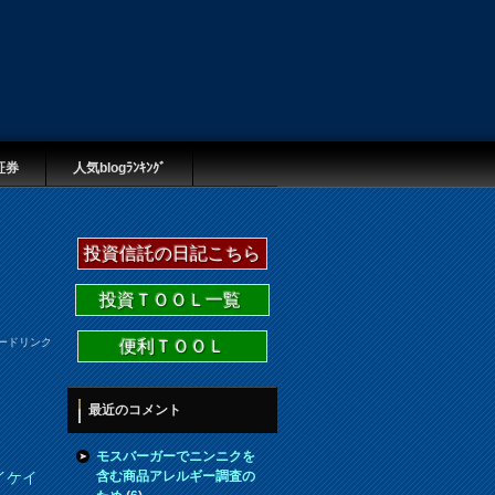
証券
人気blogﾗﾝｷﾝｸﾞ
投資信託の日記こちら
投資ＴＯＯＬ一覧
ードリンク
便利ＴＯＯＬ
最近のコメント
モスバーガーでニンニクを
含む商品アレルギー調査の
イケイ