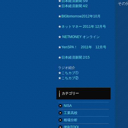
★
日本経済新聞 5/9
その
★
日本経済新聞 4/2
★
BIGtomorrow2012年10月
★
ネットマネー 2011年 12月号
★
NETMONEY オンライン
★
YenSPA！ 2011年 12月号
★
日本経済新聞 2/15
ラジオ紹介
★
こちカブ①
★
こちカブ②
カテゴリー
NISA
工業高校
相場分析
便利TOOL