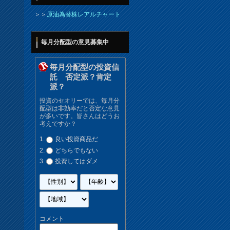
＞＞
原油為替株レアルチャート
毎月分配型の意見募集中
毎月分配型の投資信
託 否定派？肯定
派？
投資のセオリーでは、毎月分
配型は非効率だと否定な意見
が多いです。皆さんはどうお
考えですか？
良い投資商品だ
どちらでもない
投資してはダメ
コメント