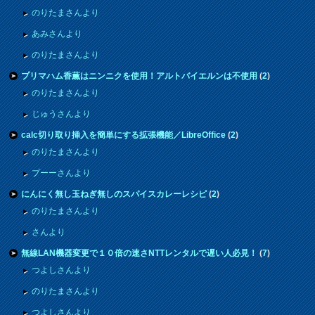
のりたまさんより
あみさんより
のりたまさんより
プリマハム香薫はニンニクを使用！アルトバイエルンは不使用
(
2
)
のりたまさんより
じゅうさんより
calc切り取り挿入を簡単にする拡張機能／LibreOffice
(
2
)
のりたまさんより
プーーさんより
にんにく無し玉ねぎ無しのスパイスカレーレシピ
(
2
)
のりたまさんより
さんより
無線LAN機器変更で１０倍の速さNTTレンタルで遅い人必見！
(
7
)
つよしさんより
のりたまさんより
つよしさんより