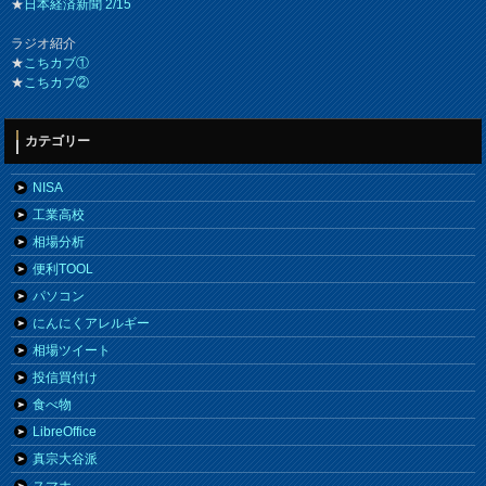
★
日本経済新聞 2/15
ラジオ紹介
★
こちカブ①
★
こちカブ②
カテゴリー
NISA
工業高校
相場分析
便利TOOL
パソコン
にんにくアレルギー
相場ツイート
投信買付け
食べ物
LibreOffice
真宗大谷派