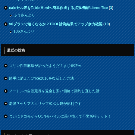
calcセル表をTable Htmlへ簡単作成する拡張機能/Libreoffice
(
3
)
ふうさんより
v6プラスで速くなるか？TOOL計測結果でアップ余力確認
(
10
)
106さんより
最近の投稿
コリン性蕁麻疹が治ったようだ？まじ奇跡ｗ
勝手に消えたOffice2016を復活した方法
ノートンの自動延長を返金し安い価格で契約し直した話
老眼？セリアのクリップ式拡大鏡が便利です
ついにドコモからOCNモバイルに乗り換えて不労所得ゲット！