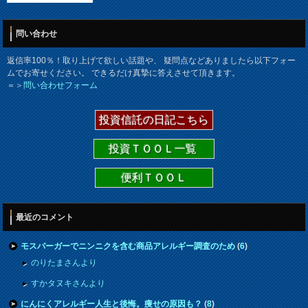
問い合わせ
返信率100％！取り上げて欲しい話題や、 疑問点などありましたら以下フォー
ムでお寄せください。 できるだけ真摯に答えさせて頂きます。
＝＞
問い合わせフォーム
投資信託の日記こちら
投資ＴＯＯＬ一覧
便利ＴＯＯＬ
最近のコメント
モスバーガーでニンニクを含む商品アレルギー調査のため
(
6
)
のりたまさんより
すかタヌキさんより
にんにくアレルギー人生と後悔。痩せの原因も？
(
8
)