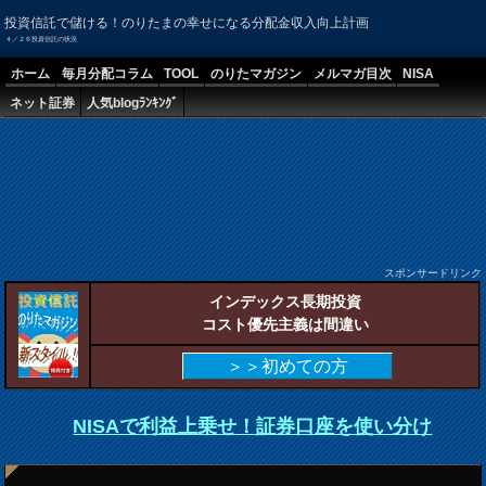
投資信託で儲ける！のりたまの幸せになる分配金収入向上計画
４／２６投資信託の状況
ホーム
毎月分配コラム
TOOL
のりたマガジン
メルマガ目次
NISA
ネット証券
人気blogﾗﾝｷﾝｸﾞ
スポンサードリンク
インデックス長期投資
コスト優先主義は間違い
＞＞初めての方
NISAで利益上乗せ！証券口座を使い分け