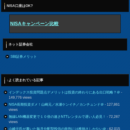
NISA口座はOK?
NISAキャンペーン比較
ネット証券会社
SBI証券メリット
↓よく読まれている記事
インデックス投資問題点デメリットは投資の終わりにある出口戦略？＠
-
149,776 views
NISA長期投資ダメ！山崎元／水瀬ケンイチ／カンチュンド＠
- 127,861
views
無線LAN機器変更で１０倍の速さNTTレンタルで遅い人必見！
- 72,287
views
山崎元氏が書いた毎月分配型投信の批判には稚拙さしかない＠
- 62,015