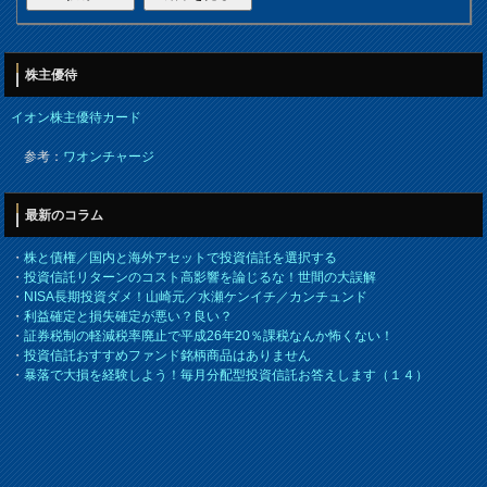
株主優待
イオン株主優待カード
参考：
ワオンチャージ
最新のコラム
・
株と債権／国内と海外アセットで投資信託を選択する
・
投資信託リターンのコスト高影響を論じるな！世間の大誤解
・
NISA長期投資ダメ！山崎元／水瀬ケンイチ／カンチュンド
・
利益確定と損失確定が悪い？良い？
・
証券税制の軽減税率廃止で平成26年20％課税なんか怖くない！
・
投資信託おすすめファンド銘柄商品はありません
・
暴落で大損を経験しよう！毎月分配型投資信託お答えします（１４）