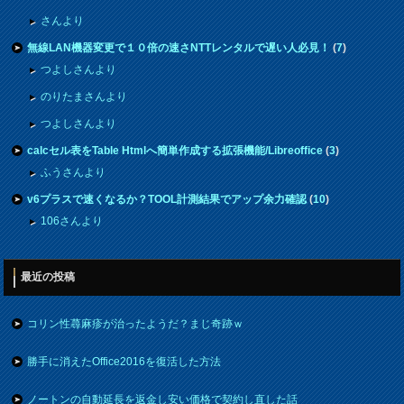
さんより
無線LAN機器変更で１０倍の速さNTTレンタルで遅い人必見！
(
7
)
つよしさんより
のりたまさんより
つよしさんより
calcセル表をTable Htmlへ簡単作成する拡張機能/Libreoffice
(
3
)
ふうさんより
v6プラスで速くなるか？TOOL計測結果でアップ余力確認
(
10
)
106さんより
最近の投稿
コリン性蕁麻疹が治ったようだ？まじ奇跡ｗ
勝手に消えたOffice2016を復活した方法
ノートンの自動延長を返金し安い価格で契約し直した話