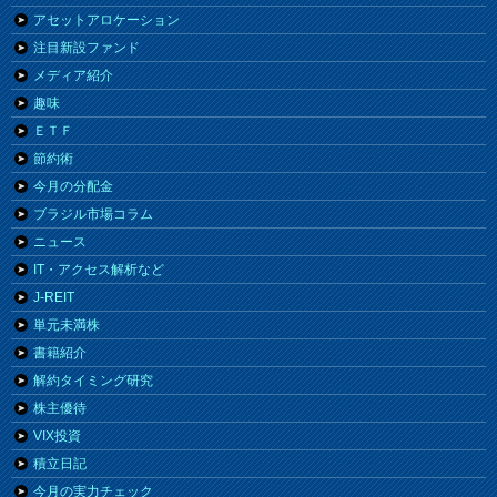
アセットアロケーション
注目新設ファンド
メディア紹介
趣味
ＥＴＦ
節約術
今月の分配金
ブラジル市場コラム
ニュース
IT・アクセス解析など
J-REIT
単元未満株
書籍紹介
解約タイミング研究
株主優待
VIX投資
積立日記
今月の実力チェック