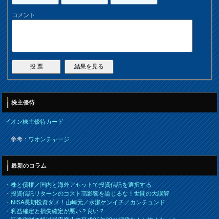
コメント
株主優待
イオン株主優待カード
参考：
ワオンチャージ
最新のコラム
・
株と債権／国内と海外アセットで投資信託を選択する
・
投資信託リターンのコスト高影響を論じるな！世間の大誤解
・
NISA長期投資ダメ！山崎元／水瀬ケンイチ／カンチュンド
・
利益確定と損失確定が悪い？良い？