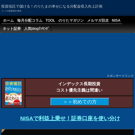
投資信託で儲ける！のりたまの幸せになる分配金収入向上計画
４／２８投資信託の状況
ホーム
毎月分配コラム
TOOL
のりたマガジン
メルマガ目次
NISA
ネット証券
人気blogﾗﾝｷﾝｸﾞ
スポンサードリンク
インデックス長期投資
コスト優先主義は間違い
＞＞初めての方
NISAで利益上乗せ！証券口座を使い分け