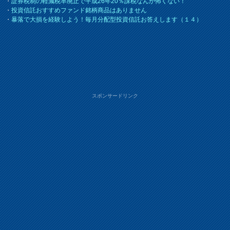
・
証券税制の軽減税率廃止で平成26年20％課税なんか怖くない！
・
投資信託おすすめファンド銘柄商品はありません
・
暴落で大損を経験しよう！毎月分配型投資信託お答えします（１４）
スポンサードリンク