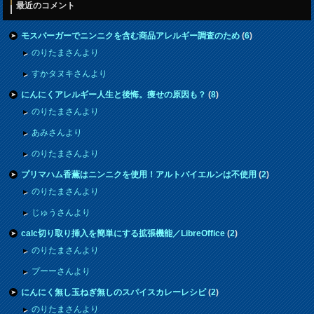
最近のコメント
モスバーガーでニンニクを含む商品アレルギー調査のため
(
6
)
のりたまさんより
すかタヌキさんより
にんにくアレルギー人生と後悔。痩せの原因も？
(
8
)
のりたまさんより
あみさんより
のりたまさんより
プリマハム香薫はニンニクを使用！アルトバイエルンは不使用
(
2
)
のりたまさんより
じゅうさんより
calc切り取り挿入を簡単にする拡張機能／LibreOffice
(
2
)
のりたまさんより
プーーさんより
にんにく無し玉ねぎ無しのスパイスカレーレシピ
(
2
)
のりたまさんより