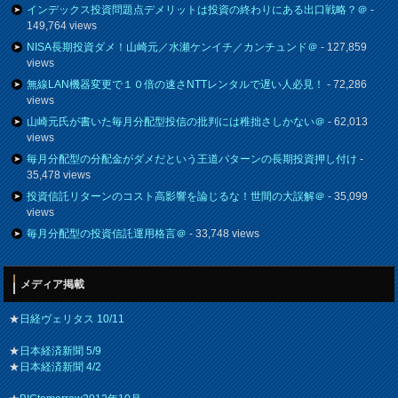
インデックス投資問題点デメリットは投資の終わりにある出口戦略？＠
-
149,764 views
NISA長期投資ダメ！山崎元／水瀬ケンイチ／カンチュンド＠
- 127,859
views
無線LAN機器変更で１０倍の速さNTTレンタルで遅い人必見！
- 72,286
views
山崎元氏が書いた毎月分配型投信の批判には稚拙さしかない＠
- 62,013
views
毎月分配型の分配金がダメだという王道パターンの長期投資押し付け
-
35,478 views
投資信託リターンのコスト高影響を論じるな！世間の大誤解＠
- 35,099
views
毎月分配型の投資信託運用格言＠
- 33,748 views
メディア掲載
★
日経ヴェリタス 10/11
★
日本経済新聞 5/9
★
日本経済新聞 4/2