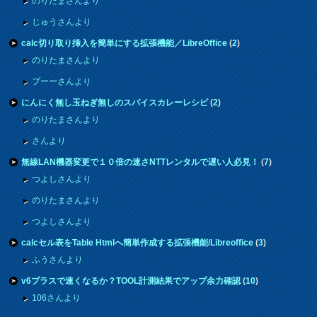
のりたまさんより
じゅうさんより
calc切り取り挿入を簡単にする拡張機能／LibreOffice
(
2
)
のりたまさんより
プーーさんより
にんにく無し玉ねぎ無しのスパイスカレーレシピ
(
2
)
のりたまさんより
さんより
無線LAN機器変更で１０倍の速さNTTレンタルで遅い人必見！
(
7
)
つよしさんより
のりたまさんより
つよしさんより
calcセル表をTable Htmlへ簡単作成する拡張機能/Libreoffice
(
3
)
ふうさんより
v6プラスで速くなるか？TOOL計測結果でアップ余力確認
(
10
)
106さんより