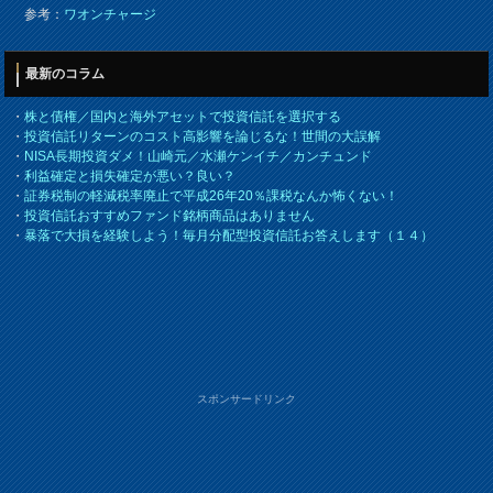
参考：
ワオンチャージ
最新のコラム
・
株と債権／国内と海外アセットで投資信託を選択する
・
投資信託リターンのコスト高影響を論じるな！世間の大誤解
・
NISA長期投資ダメ！山崎元／水瀬ケンイチ／カンチュンド
・
利益確定と損失確定が悪い？良い？
・
証券税制の軽減税率廃止で平成26年20％課税なんか怖くない！
・
投資信託おすすめファンド銘柄商品はありません
・
暴落で大損を経験しよう！毎月分配型投資信託お答えします（１４）
スポンサードリンク