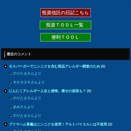
投資信託の日記こちら
投資ＴＯＯＬ一覧
便利ＴＯＯＬ
最近のコメント
モスバーガーでニンニクを含む商品アレルギー調査のため
(
6
)
のりたまさんより
すかタヌキさんより
にんにくアレルギー人生と後悔。痩せの原因も？
(
8
)
のりたまさんより
あみさんより
のりたまさんより
プリマハム香薫はニンニクを使用！アルトバイエルンは不使用
(
2
)