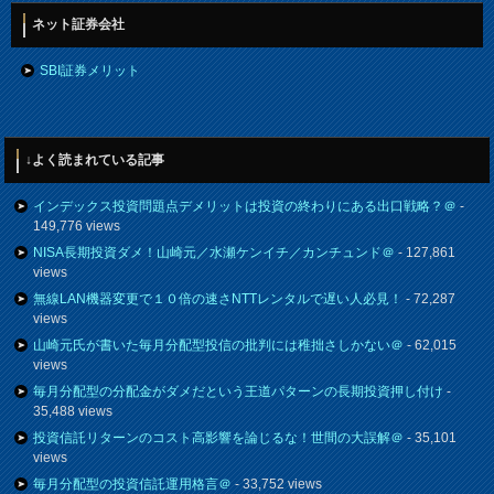
ネット証券会社
SBI証券メリット
↓よく読まれている記事
インデックス投資問題点デメリットは投資の終わりにある出口戦略？＠
-
149,776 views
NISA長期投資ダメ！山崎元／水瀬ケンイチ／カンチュンド＠
- 127,861
views
無線LAN機器変更で１０倍の速さNTTレンタルで遅い人必見！
- 72,287
views
山崎元氏が書いた毎月分配型投信の批判には稚拙さしかない＠
- 62,015
views
毎月分配型の分配金がダメだという王道パターンの長期投資押し付け
-
35,488 views
投資信託リターンのコスト高影響を論じるな！世間の大誤解＠
- 35,101
views
毎月分配型の投資信託運用格言＠
- 33,752 views