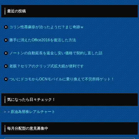
最近の投稿
コリン性蕁麻疹が治ったようだ？まじ奇跡ｗ
勝手に消えたOffice2016を復活した方法
ノートンの自動延長を返金し安い価格で契約し直した話
老眼？セリアのクリップ式拡大鏡が便利です
ついにドコモからOCNモバイルに乗り換えて不労所得ゲット！
気になったら日々チェック！
＞＞
原油為替株レアルチャート
毎月分配型の意見募集中