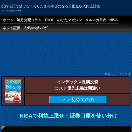
投資信託で儲ける！のりたまの幸せになる分配金収入向上計画
５／１５投資信託の状況
ホーム
毎月分配コラム
TOOL
のりたマガジン
メルマガ目次
NISA
ネット証券
人気blogﾗﾝｷﾝｸﾞ
スポンサードリンク
インデックス長期投資
コスト優先主義は間違い
＞＞初めての方
NISAで利益上乗せ！証券口座を使い分け