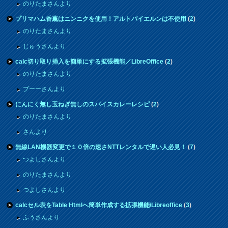
のりたまさんより
プリマハム香薫はニンニクを使用！アルトバイエルンは不使用
(
2
)
のりたまさんより
じゅうさんより
calc切り取り挿入を簡単にする拡張機能／LibreOffice
(
2
)
のりたまさんより
プーーさんより
にんにく無し玉ねぎ無しのスパイスカレーレシピ
(
2
)
のりたまさんより
さんより
無線LAN機器変更で１０倍の速さNTTレンタルで遅い人必見！
(
7
)
つよしさんより
のりたまさんより
つよしさんより
calcセル表をTable Htmlへ簡単作成する拡張機能/Libreoffice
(
3
)
ふうさんより