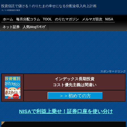
投資信託で儲ける！のりたまの幸せになる分配金収入向上計画
５／１８投資信託の状況
ホーム
毎月分配コラム
TOOL
のりたマガジン
メルマガ目次
NISA
ネット証券
人気blogﾗﾝｷﾝｸﾞ
スポンサードリンク
インデックス長期投資
コスト優先主義は間違い
＞＞初めての方
NISAで利益上乗せ！証券口座を使い分け