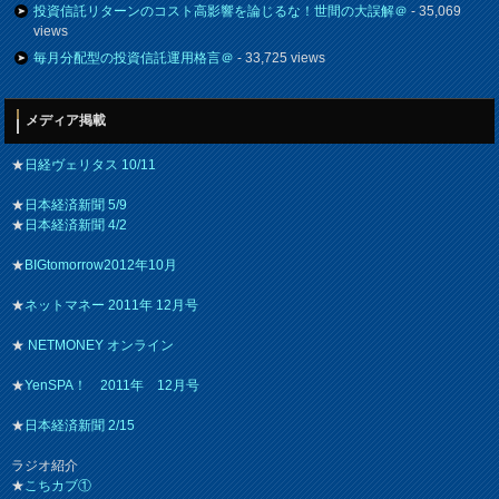
投資信託リターンのコスト高影響を論じるな！世間の大誤解＠
- 35,069
views
毎月分配型の投資信託運用格言＠
- 33,725 views
メディア掲載
★
日経ヴェリタス 10/11
★
日本経済新聞 5/9
★
日本経済新聞 4/2
★
BIGtomorrow2012年10月
★
ネットマネー 2011年 12月号
★
NETMONEY オンライン
★
YenSPA！ 2011年 12月号
★
日本経済新聞 2/15
ラジオ紹介
★
こちカブ①