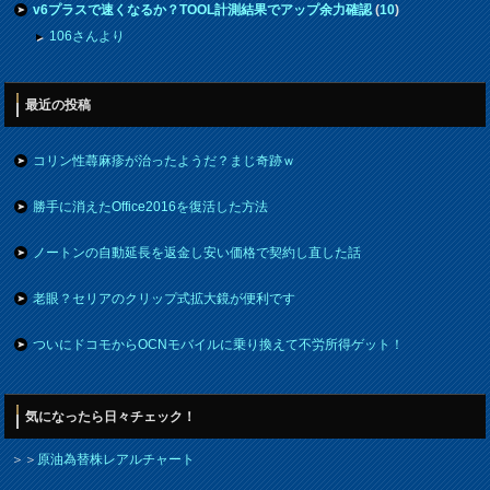
v6プラスで速くなるか？TOOL計測結果でアップ余力確認
(
10
)
106さんより
最近の投稿
コリン性蕁麻疹が治ったようだ？まじ奇跡ｗ
勝手に消えたOffice2016を復活した方法
ノートンの自動延長を返金し安い価格で契約し直した話
老眼？セリアのクリップ式拡大鏡が便利です
ついにドコモからOCNモバイルに乗り換えて不労所得ゲット！
気になったら日々チェック！
＞＞
原油為替株レアルチャート