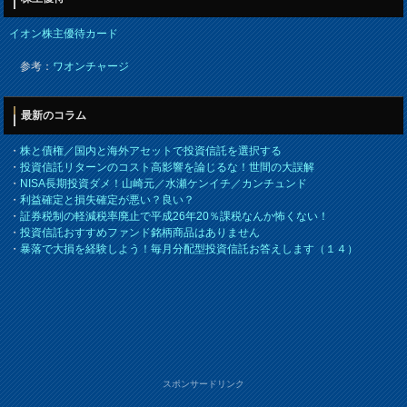
イオン株主優待カード
参考：
ワオンチャージ
最新のコラム
・
株と債権／国内と海外アセットで投資信託を選択する
・
投資信託リターンのコスト高影響を論じるな！世間の大誤解
・
NISA長期投資ダメ！山崎元／水瀬ケンイチ／カンチュンド
・
利益確定と損失確定が悪い？良い？
・
証券税制の軽減税率廃止で平成26年20％課税なんか怖くない！
・
投資信託おすすめファンド銘柄商品はありません
・
暴落で大損を経験しよう！毎月分配型投資信託お答えします（１４）
スポンサードリンク