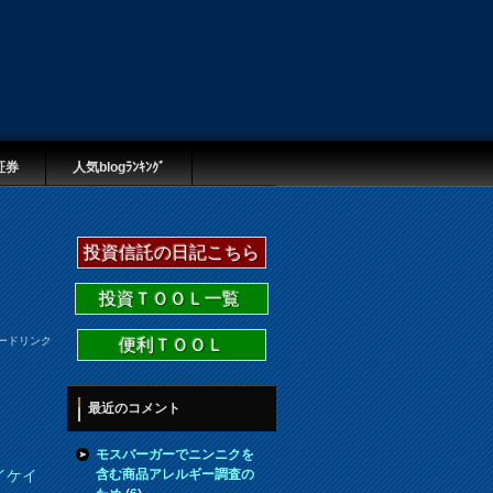
証券
人気blogﾗﾝｷﾝｸﾞ
投資信託の日記こちら
投資ＴＯＯＬ一覧
ードリンク
便利ＴＯＯＬ
最近のコメント
モスバーガーでニンニクを
含む商品アレルギー調査の
イケイ