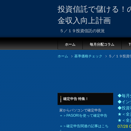
投資信託で儲ける！
金収入向上計画
５／１９投資信託の状況
ホーム
毎月分配コラム
T
ホーム
基準価格チェック
５／１９投資
◆毎月
確定申告 特集！
◆イン
◆投資
家からパソコンで確定申告
★＜全
＝＞PASORIを使って確定申告
★＜全
＝＞確定申告関連の記事はこち
07/2