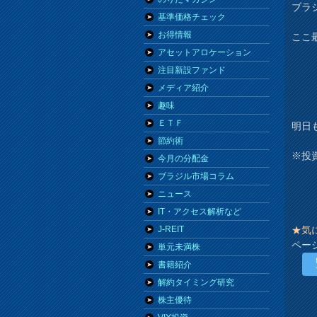
ブラ
基準価格チェック
お得情報
ここ
アセットアロケーション
注目新設ファンド
メディア紹介
趣味
ＥＴＦ
明日
節約術
※投
今月の分配金
ブラジル市場コラム
ニュース
IT・アクセス解析など
★気
J-REIT
ペー
単元未満株
書籍紹介
解約タイミング研究
株主優待