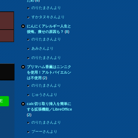
ため
(
6
)
のりたまさんより
すかタヌキさんより
にんにくアレルギー人生と
後悔。痩せの原因も？
(
8
)
のりたまさんより
あみさんより
のりたまさんより
プリマハム香薫はニンニク
を使用！アルトバイエルン
は不使用
(
2
)
のりたまさんより
じゅうさんより
NE
calc切り取り挿入を簡単に
する拡張機能／LibreOffice
(
2
)
のりたまさんより
プーーさんより