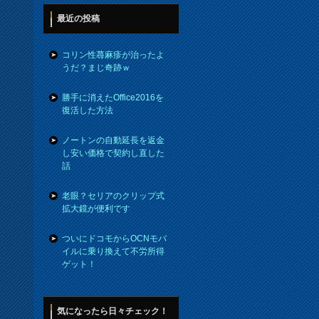
最近の投稿
コリン性蕁麻疹が治ったよ
うだ？まじ奇跡ｗ
勝手に消えたOffice2016を
復活した方法
ノートンの自動延長を返金
し安い価格で契約し直した
話
老眼？セリアのクリップ式
拡大鏡が便利です
ついにドコモからOCNモバ
イルに乗り換えて不労所得
ゲット！
気になったら日々チェック！