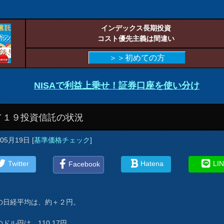
インデックス長期投資
コスト優先主義は間違い
＞＞初めての方
NISAで利益上乗せ！証券口座を使い分け
／１９投資信託の状況
年05月19日
[
基準価格チェック
]
Twitter
Hatena
LI
Facebook
の日経平均は、約＋２円。
ドル円は、110.17円。