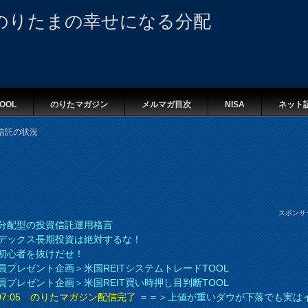
のりたまの幸せになる分配
OOL
のりたマガジン
メルマガ目次
NISA
ネット
信託の状況
スポンサ
分配型の投資信託運用格言
デックス長期投資は絶対するな！
初心者を抜けだせ！
員プレゼント企画＞米国REITシステムトレードTOOL
員プレゼント企画＞米国REIT買い時押し目判断TOOL
8 07:05 のりたマガジン配信完了
＝＝＞
上値が重いダウが下落でも実は