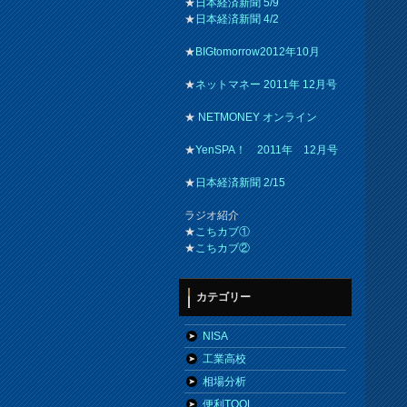
★
日本経済新聞 5/9
★
日本経済新聞 4/2
★
BIGtomorrow2012年10月
★
ネットマネー 2011年 12月号
★
NETMONEY オンライン
★
YenSPA！ 2011年 12月号
★
日本経済新聞 2/15
ラジオ紹介
★
こちカブ①
★
こちカブ②
カテゴリー
NISA
工業高校
相場分析
便利TOOL