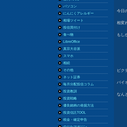
パソコン
今日の
にんにくアレルギー
相場ツイート
相変
投信買付け
もし
食べ物
LibreOffice
真宗大谷派
スマホ
相続
ピク
その他
ネット証券
バイ
毎月分配投信コラム
投資教訓
なん
投資戦略
優良銘柄の発掘方法
投資信託TOOL
税金・確定申告
のりたマガジン