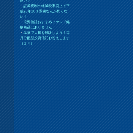
良い？
・
証券税制の軽減税率廃止で平
成26年20％課税なんか怖くな
い！
・
投資信託おすすめファンド銘
柄商品はありません
・
暴落で大損を経験しよう！毎
月分配型投資信託お答えします
（１４）