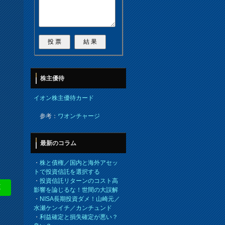
株主優待
イオン株主優待カード
参考：
ワオンチャージ
最新のコラム
・
株と債権／国内と海外アセッ
トで投資信託を選択する
・
投資信託リターンのコスト高
E
影響を論じるな！世間の大誤解
・
NISA長期投資ダメ！山崎元／
水瀬ケンイチ／カンチュンド
・
利益確定と損失確定が悪い？