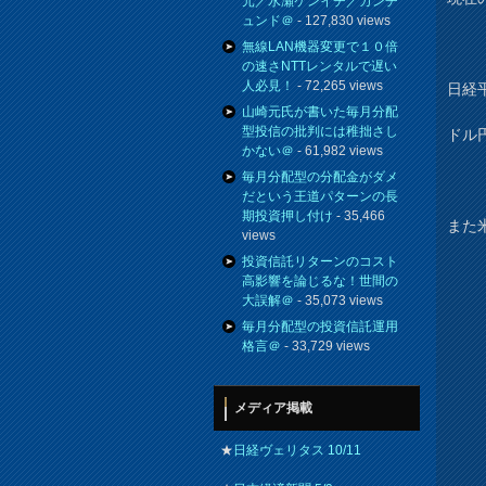
元／水瀬ケンイチ／カンチ
ュンド＠
- 127,830 views
無線LAN機器変更で１０倍
の速さNTTレンタルで遅い
人必見！
- 72,265 views
日経
山崎元氏が書いた毎月分配
型投信の批判には稚拙さし
ドル
かない＠
- 61,982 views
毎月分配型の分配金がダメ
だという王道パターンの長
期投資押し付け
- 35,466
また
views
投資信託リターンのコスト
高影響を論じるな！世間の
大誤解＠
- 35,073 views
毎月分配型の投資信託運用
格言＠
- 33,729 views
メディア掲載
★
日経ヴェリタス 10/11