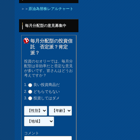
＞＞
原油為替株レアルチャート
毎月分配型の意見募集中
毎月分配型の投資信
託 否定派？肯定
派？
投資のセオリーでは、毎月分
配型は非効率だと否定な意見
が多いです。皆さんはどうお
考えですか？
良い投資商品だ
どちらでもない
投資してはダメ
コメント