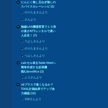
にんにく無し玉ねぎ無しの
スパイスカレーレシピ
(
2
)
のりたまさんより
さんより
無線LAN機器変更で１０倍
の速さNTTレンタルで遅い
人必見！
(
7
)
つよしさんより
のりたまさんより
つよしさんより
calcセル表をTable Htmlへ
簡単作成する拡張機
能/Libreoffice
(
3
)
ふうさんより
v6プラスで速くなるか？
TOOL計測結果でアップ余
力確認
(
10
)
106さんより