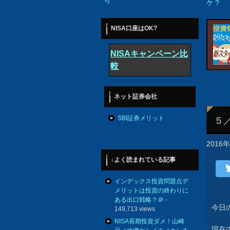
ら
ケ？
NISA口座はOK?
NISAキャンペーン比
較
ネット証券会社
SBI証券メリット
５
2016
↓よく読まれている記事
インデックス投資問題点デ
メリットは投資の終わりに
ある出口戦略？＠
-
今日
149,713 views
NISA長期投資ダメ！山崎
現在の