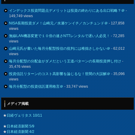
インデックス投資問題点デメリットは投資の終わりにある出口戦略？＠
-
149,749 views
NISA長期投資ダメ！山崎元／水瀬ケンイチ／カンチュンド＠
- 127,858
views
無線LAN機器変更で１０倍の速さNTTレンタルで遅い人必見！
- 72,285
views
山崎元氏が書いた毎月分配型投信の批判には稚拙さしかない＠
- 62,012
views
毎月分配型の分配金がダメだという王道パターンの長期投資押し付け
-
35,476 views
投資信託リターンのコスト高影響を論じるな！世間の大誤解＠
- 35,096
views
毎月分配型の投資信託運用格言＠
- 33,747 views
メディア掲載
★
日経ヴェリタス 10/11
★
日本経済新聞 5/9
★
日本経済新聞 4/2