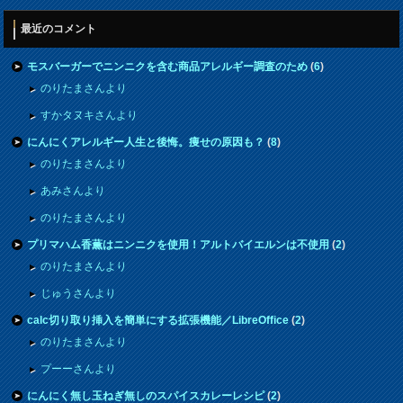
最近のコメント
モスバーガーでニンニクを含む商品アレルギー調査のため
(
6
)
のりたまさんより
すかタヌキさんより
にんにくアレルギー人生と後悔。痩せの原因も？
(
8
)
のりたまさんより
あみさんより
のりたまさんより
プリマハム香薫はニンニクを使用！アルトバイエルンは不使用
(
2
)
のりたまさんより
じゅうさんより
calc切り取り挿入を簡単にする拡張機能／LibreOffice
(
2
)
のりたまさんより
プーーさんより
にんにく無し玉ねぎ無しのスパイスカレーレシピ
(
2
)