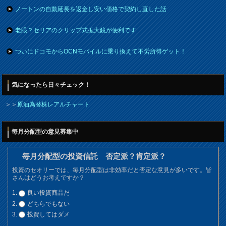
ノートンの自動延長を返金し安い価格で契約し直した話
老眼？セリアのクリップ式拡大鏡が便利です
ついにドコモからOCNモバイルに乗り換えて不労所得ゲット！
気になったら日々チェック！
＞＞
原油為替株レアルチャート
毎月分配型の意見募集中
毎月分配型の投資信託 否定派？肯定派？
投資のセオリーでは、毎月分配型は非効率だと否定な意見が多いです。皆
さんはどうお考えですか？
良い投資商品だ
どちらでもない
投資してはダメ