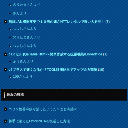
のりたまさんより
さんより
無線LAN機器変更で１０倍の速さNTTレンタルで遅い人必見！
(
7
)
つよしさんより
のりたまさんより
つよしさんより
calcセル表をTable Htmlへ簡単作成する拡張機能/Libreoffice
(
3
)
ふうさんより
v6プラスで速くなるか？TOOL計測結果でアップ余力確認
(
10
)
106さんより
最近の投稿
コリン性蕁麻疹が治ったようだ？まじ奇跡ｗ
勝手に消えたOffice2016を復活した方法