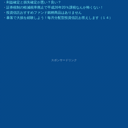
・
利益確定と損失確定が悪い？良い？
・
証券税制の軽減税率廃止で平成26年20％課税なんか怖くない！
・
投資信託おすすめファンド銘柄商品はありません
・
暴落で大損を経験しよう！毎月分配型投資信託お答えします（１４）
スポンサードリンク