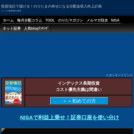
投資信託で儲ける！のりたまの幸せになる分配金収入向上計画
５／２０投資信託の状況
ホーム
毎月分配コラム
TOOL
のりたマガジン
メルマガ目次
NISA
ネット証券
人気blogﾗﾝｷﾝｸﾞ
スポンサードリンク
インデックス長期投資
コスト優先主義は間違い
＞＞初めての方
NISAで利益上乗せ！証券口座を使い分け