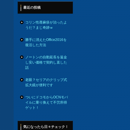
最近の投稿
コリン性蕁麻疹が治ったよ
うだ？まじ奇跡ｗ
勝手に消えたOffice2016を
復活した方法
ノートンの自動延長を返金
し安い価格で契約し直した
話
老眼？セリアのクリップ式
拡大鏡が便利です
ついにドコモからOCNモバ
イルに乗り換えて不労所得
ゲット！
気になったら日々チェック！