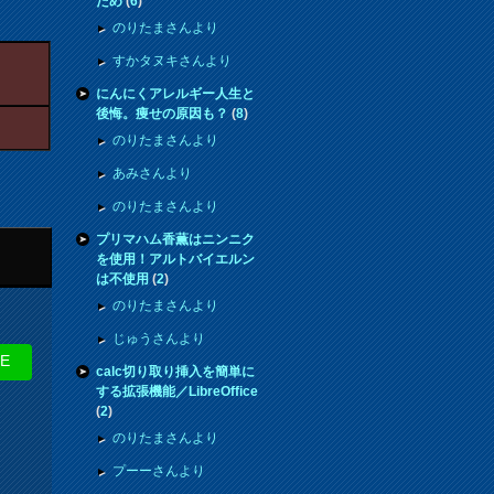
ため
(
6
)
のりたまさんより
すかタヌキさんより
にんにくアレルギー人生と
後悔。痩せの原因も？
(
8
)
のりたまさんより
あみさんより
のりたまさんより
プリマハム香薫はニンニク
を使用！アルトバイエルン
は不使用
(
2
)
のりたまさんより
じゅうさんより
NE
calc切り取り挿入を簡単に
する拡張機能／LibreOffice
(
2
)
のりたまさんより
プーーさんより