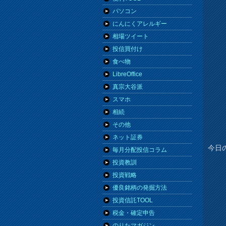
パソコン
にんにくアレルギー
相場ツイート
投信買付け
食べ物
LibreOffice
真宗大谷派
スマホ
相続
その他
ネット証券
今日の
毎月分配投信コラム
投資教訓
投資戦略
優良銘柄の発掘方法
投資信託TOOL
税金・確定申告
のりたマガジン