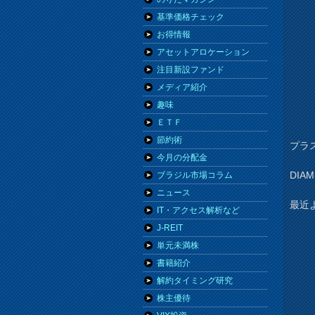
基準価格チェック
お得情報
アセットアロケーション
注目新設ファンド
メディア紹介
趣味
ＥＴＦ
節約術
プラ
今月の分配金
DI
ブラジル市場コラム
ニュース
最近
IT・アクセス解析など
J-REIT
単元未満株
書籍紹介
解約タイミング研究
株主優待