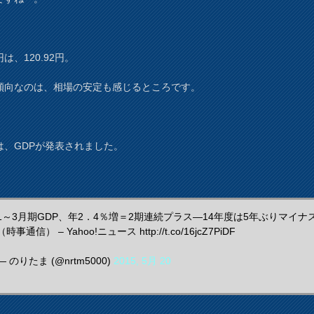
は、120.92円。
傾向なのは、相場の安定も感じるところです。
は、GDPが発表されました。
1～3月期GDP、年2．4％増＝2期連続プラス―14年度は5年ぶりマイナ
（時事通信） – Yahoo!ニュース http://t.co/16jcZ7PiDF
— のりたま (@nrtm5000)
2015, 5月 20