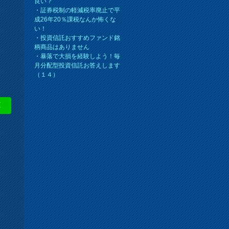
良い？
・
証券税制の軽減税率廃止で平
成26年20％課税なんか怖くな
い！
・
投資信託おすすめファンド銘
柄商品はありません
・
暴落で大損を経験しよう！毎
月分配型投資信託お答えします
（１４）
E