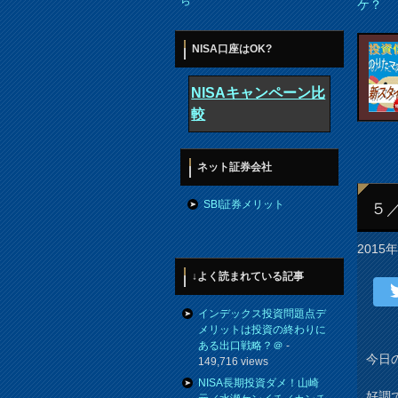
ら
ケ？
NISA口座はOK?
NISAキャンペーン比
較
ネット証券会社
SBI証券メリット
５
2015
↓よく読まれている記事
インデックス投資問題点デ
メリットは投資の終わりに
ある出口戦略？＠
-
今日
149,716 views
NISA長期投資ダメ！山崎
好調