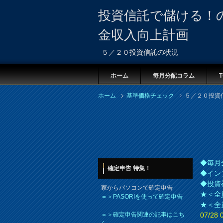
投資信託で儲ける！
金収入向上計画
５／２０投資信託の状況
ホーム
毎月分配コラム
T
ホーム
基準価格チェック
５／２０投資
◆毎月
確定申告 特集！
◆イン
◆投資
家からパソコンで確定申告
★＜全
＝＞PASORIを使って確定申告
★＜全
＝＞確定申告関連の記事はこち
07/2