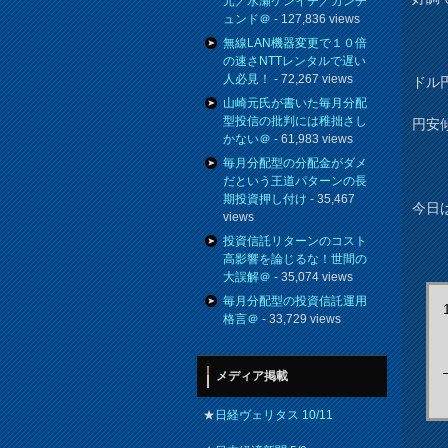
元／水瀬ケンイチ／カンチ
ュンド＠
- 127,836 views
無線LAN機器変更で１０倍
の速さNTTレンタルで遅い
人必見！
- 72,267 views
ドル円
山崎元氏が書いた毎月分配
型投信の批判には稚拙さし
円安
かない＠
- 61,983 views
毎月分配型の分配金がダメ
だという王道パターンの長
期投資押し付け
- 35,467
今日
views
投資信託リターンのコスト
高影響を論じるな！世間の
大誤解＠
- 35,074 views
毎月分配型の投資信託運用
格言＠
- 33,729 views
メディア掲載
★
日経ヴェリタス 10/11