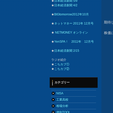
★
日本経済新聞 5/9
★
日本経済新聞 4/2
★
BIGtomorrow2012年10月
期待
★
ネットマネー 2011年 12月号
株価
★
NETMONEY オンライン
★
YenSPA！ 2011年 12月号
★
日本経済新聞 2/15
ラジオ紹介
★
こちカブ①
★
こちカブ②
カテゴリー
NISA
工業高校
相場分析
便利TOOL