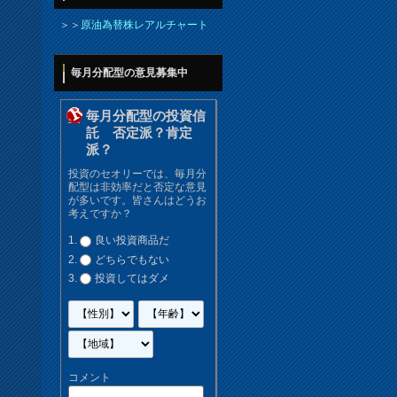
＞＞
原油為替株レアルチャート
毎月分配型の意見募集中
毎月分配型の投資信
託 否定派？肯定
派？
投資のセオリーでは、毎月分
配型は非効率だと否定な意見
が多いです。皆さんはどうお
考えですか？
良い投資商品だ
どちらでもない
投資してはダメ
コメント