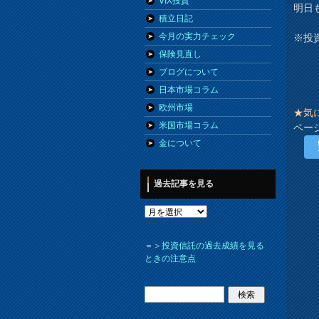
VIX投資
明日
積立日記
今月の実力チェック
※投
保険見直し
ブログについて
日本市場コラム
欧州市場
★気
米国市場コラム
ペー
金について
過去記事を見る
＝＞
投資信託の過去成績を見る
ときの注意点