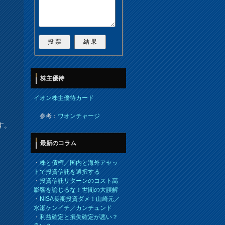
株主優待
イオン株主優待カード
参考：
ワオンチャージ
す。
最新のコラム
・
株と債権／国内と海外アセッ
トで投資信託を選択する
・
投資信託リターンのコスト高
影響を論じるな！世間の大誤解
・
NISA長期投資ダメ！山崎元／
水瀬ケンイチ／カンチュンド
・
利益確定と損失確定が悪い？