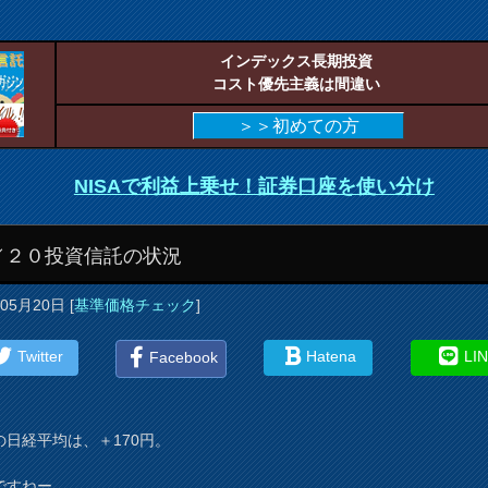
インデックス長期投資
コスト優先主義は間違い
＞＞初めての方
NISAで利益上乗せ！証券口座を使い分け
／２０投資信託の状況
年05月20日
[
基準価格チェック
]
Twitter
Hatena
LI
Facebook
の日経平均は、＋170円。
ですねー。