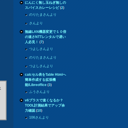
にんにく無し玉ねぎ無しの
スパイスカレーレシピ
(
2
)
のりたまさんより
さんより
無線LAN機器変更で１０倍
の速さNTTレンタルで遅い
人必見！
(
7
)
つよしさんより
のりたまさんより
つよしさんより
calcセル表をTable Htmlへ
簡単作成する拡張機
能/Libreoffice
(
3
)
ス
ふうさんより
v6プラスで速くなるか？
TOOL計測結果でアップ余
力確認
(
10
)
106さんより