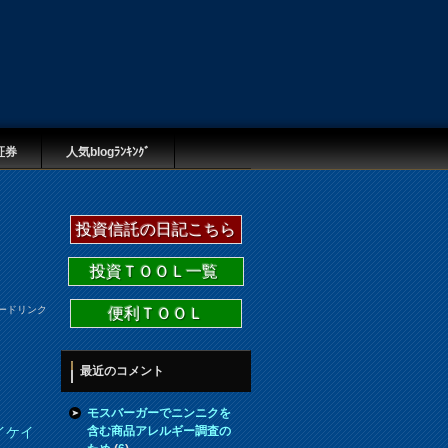
証券
人気blogﾗﾝｷﾝｸﾞ
投資信託の日記こちら
投資ＴＯＯＬ一覧
ードリンク
便利ＴＯＯＬ
最近のコメント
モスバーガーでニンニクを
含む商品アレルギー調査の
イケイ