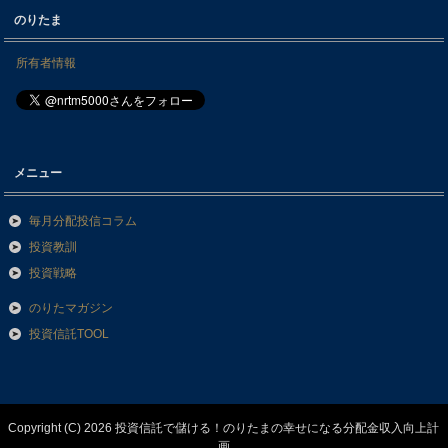
のりたま
所有者情報
メニュー
毎月分配投信コラム
投資教訓
投資戦略
のりたマガジン
投資信託TOOL
Copyright (C) 2026 投資信託で儲ける！のりたまの幸せになる分配金収入向上計
画