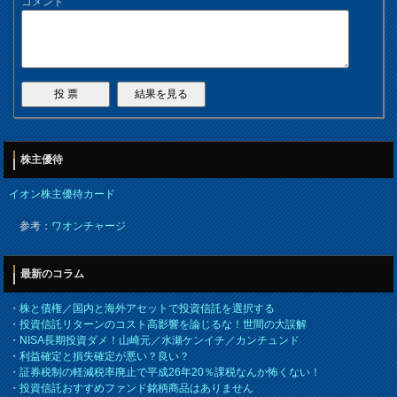
コメント
株主優待
イオン株主優待カード
参考：
ワオンチャージ
最新のコラム
・
株と債権／国内と海外アセットで投資信託を選択する
・
投資信託リターンのコスト高影響を論じるな！世間の大誤解
・
NISA長期投資ダメ！山崎元／水瀬ケンイチ／カンチュンド
・
利益確定と損失確定が悪い？良い？
・
証券税制の軽減税率廃止で平成26年20％課税なんか怖くない！
・
投資信託おすすめファンド銘柄商品はありません