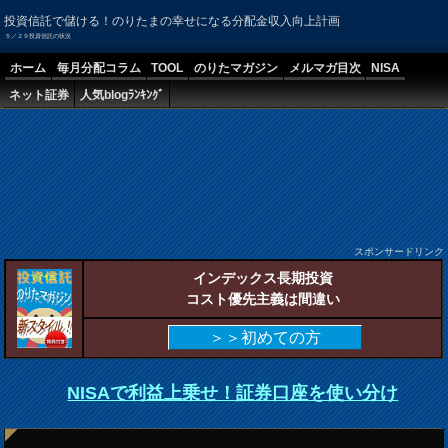
投資信託で儲ける！のりたまの幸せになる分配金収入向上計画
５／２９投資信託の状況
ホーム
毎月分配コラム
TOOL
のりたマガジン
メルマガ目次
NISA
ネット証券
人気blogﾗﾝｷﾝｸﾞ
スポンサードリンク
インデックス長期投資
コスト優先主義は間違い
＞＞初めての方
NISAで利益上乗せ！証券口座を使い分け