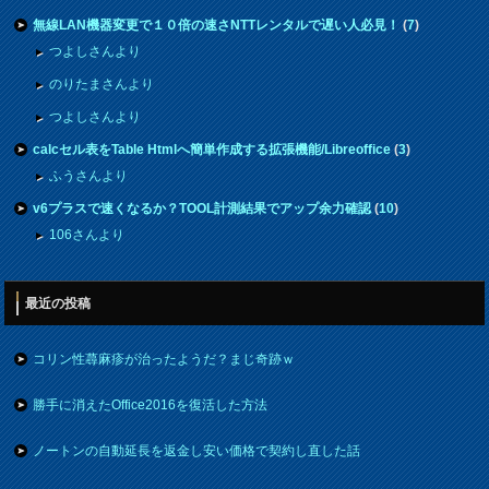
無線LAN機器変更で１０倍の速さNTTレンタルで遅い人必見！
(
7
)
つよしさんより
のりたまさんより
つよしさんより
calcセル表をTable Htmlへ簡単作成する拡張機能/Libreoffice
(
3
)
ふうさんより
v6プラスで速くなるか？TOOL計測結果でアップ余力確認
(
10
)
106さんより
最近の投稿
コリン性蕁麻疹が治ったようだ？まじ奇跡ｗ
勝手に消えたOffice2016を復活した方法
ノートンの自動延長を返金し安い価格で契約し直した話