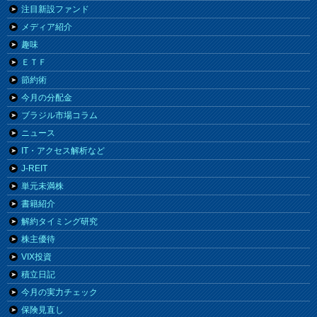
注目新設ファンド
メディア紹介
趣味
ＥＴＦ
節約術
今月の分配金
ブラジル市場コラム
ニュース
IT・アクセス解析など
J-REIT
単元未満株
書籍紹介
解約タイミング研究
株主優待
VIX投資
積立日記
今月の実力チェック
保険見直し