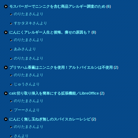
モスバーガーでニンニクを含む商品アレルギー調査のため
(
6
)
のりたまさんより
すかタヌキさんより
にんにくアレルギー人生と後悔。痩せの原因も？
(
8
)
のりたまさんより
あみさんより
のりたまさんより
プリマハム香薫はニンニクを使用！アルトバイエルンは不使用
(
2
)
のりたまさんより
じゅうさんより
calc切り取り挿入を簡単にする拡張機能／LibreOffice
(
2
)
のりたまさんより
プーーさんより
にんにく無し玉ねぎ無しのスパイスカレーレシピ
(
2
)
のりたまさんより
さんより