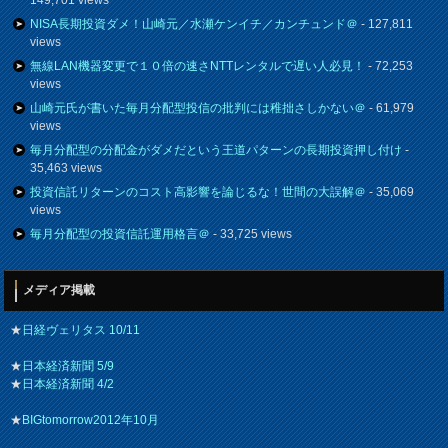
NISA長期投資ダメ！山崎元／水瀬ケンイチ／カンチュンド＠
- 127,811
views
無線LAN機器変更で１０倍の速さNTTレンタルで遅い人必見！
- 72,253
views
山崎元氏が書いた毎月分配型投信の批判には稚拙さしかない＠
- 61,979
views
毎月分配型の分配金がダメだという王道パターンの長期投資押し付け
-
35,463 views
投資信託リターンのコスト高影響を論じるな！世間の大誤解＠
- 35,069
views
毎月分配型の投資信託運用格言＠
- 33,725 views
メディア掲載
★
日経ヴェリタス 10/11
★
日本経済新聞 5/9
★
日本経済新聞 4/2
★
BIGtomorrow2012年10月