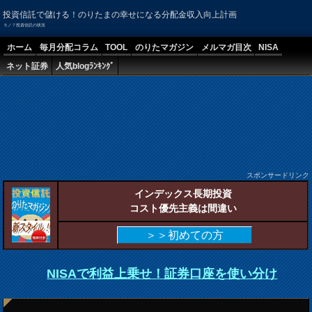
投資信託で儲ける！のりたまの幸せになる分配金収入向上計画
５／７投資信託の状況
ホーム
毎月分配コラム
TOOL
のりたマガジン
メルマガ目次
NISA
ネット証券
人気blogﾗﾝｷﾝｸﾞ
スポンサードリンク
インデックス長期投資
コスト優先主義は間違い
＞＞初めての方
NISAで利益上乗せ！証券口座を使い分け