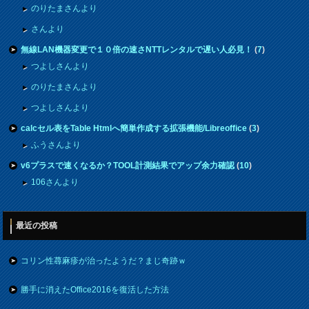
のりたまさんより
さんより
無線LAN機器変更で１０倍の速さNTTレンタルで遅い人必見！
(
7
)
つよしさんより
のりたまさんより
つよしさんより
calcセル表をTable Htmlへ簡単作成する拡張機能/Libreoffice
(
3
)
ふうさんより
v6プラスで速くなるか？TOOL計測結果でアップ余力確認
(
10
)
106さんより
最近の投稿
コリン性蕁麻疹が治ったようだ？まじ奇跡ｗ
勝手に消えたOffice2016を復活した方法