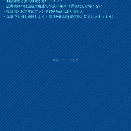
・
利益確定と損失確定が悪い？良い？
・
証券税制の軽減税率廃止で平成26年20％課税なんか怖くない！
・
投資信託おすすめファンド銘柄商品はありません
・
暴落で大損を経験しよう！毎月分配型投資信託お答えします（１４）
スポンサードリンク