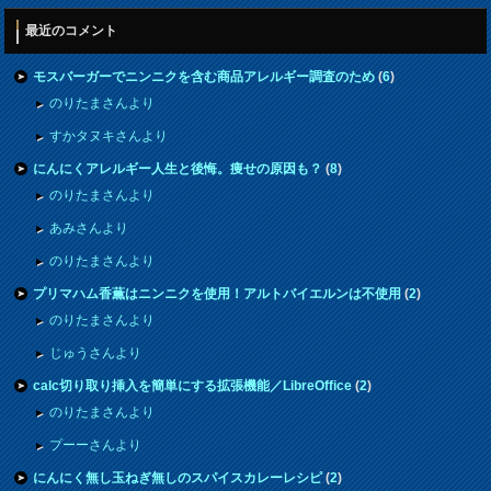
最近のコメント
モスバーガーでニンニクを含む商品アレルギー調査のため
(
6
)
のりたまさんより
すかタヌキさんより
にんにくアレルギー人生と後悔。痩せの原因も？
(
8
)
のりたまさんより
あみさんより
のりたまさんより
プリマハム香薫はニンニクを使用！アルトバイエルンは不使用
(
2
)
のりたまさんより
じゅうさんより
calc切り取り挿入を簡単にする拡張機能／LibreOffice
(
2
)
のりたまさんより
プーーさんより
にんにく無し玉ねぎ無しのスパイスカレーレシピ
(
2
)