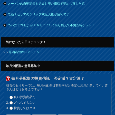
ノートンの自動延長を返金し安い価格で契約し直した話
老眼？セリアのクリップ式拡大鏡が便利です
ついにドコモからOCNモバイルに乗り換えて不労所得ゲット！
気になったら日々チェック！
＞＞
原油為替株レアルチャート
毎月分配型の意見募集中
毎月分配型の投資信託 否定派？肯定派？
投資のセオリーでは、毎月分配型は非効率だと否定な意見が多いです。皆
さんはどうお考えですか？
良い投資商品だ
どちらでもない
投資してはダメ