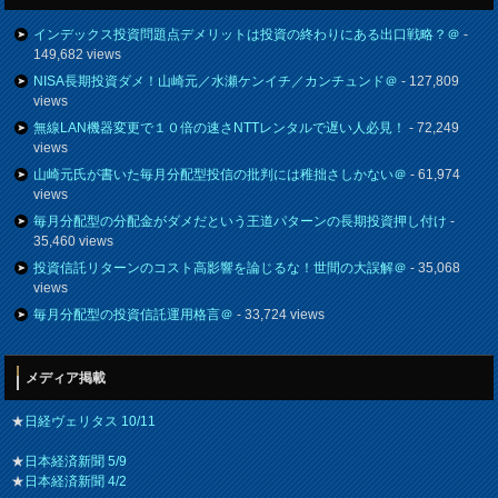
インデックス投資問題点デメリットは投資の終わりにある出口戦略？＠
-
149,682 views
NISA長期投資ダメ！山崎元／水瀬ケンイチ／カンチュンド＠
- 127,809
views
無線LAN機器変更で１０倍の速さNTTレンタルで遅い人必見！
- 72,249
views
山崎元氏が書いた毎月分配型投信の批判には稚拙さしかない＠
- 61,974
views
毎月分配型の分配金がダメだという王道パターンの長期投資押し付け
-
35,460 views
投資信託リターンのコスト高影響を論じるな！世間の大誤解＠
- 35,068
views
毎月分配型の投資信託運用格言＠
- 33,724 views
メディア掲載
★
日経ヴェリタス 10/11
★
日本経済新聞 5/9
★
日本経済新聞 4/2