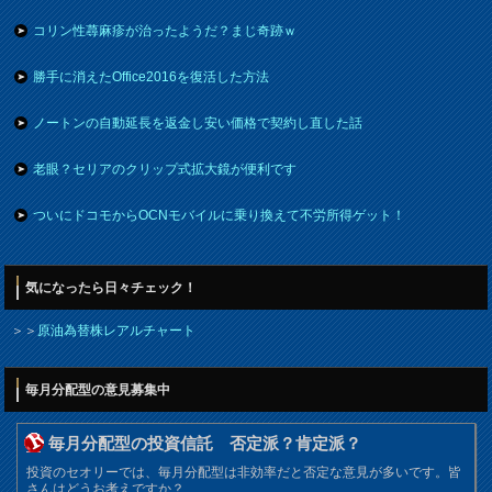
コリン性蕁麻疹が治ったようだ？まじ奇跡ｗ
勝手に消えたOffice2016を復活した方法
ノートンの自動延長を返金し安い価格で契約し直した話
老眼？セリアのクリップ式拡大鏡が便利です
ついにドコモからOCNモバイルに乗り換えて不労所得ゲット！
気になったら日々チェック！
＞＞
原油為替株レアルチャート
毎月分配型の意見募集中
毎月分配型の投資信託 否定派？肯定派？
投資のセオリーでは、毎月分配型は非効率だと否定な意見が多いです。皆
さんはどうお考えですか？