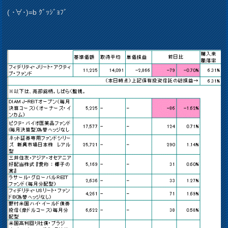
( ･∀･)=b ｸﾞｯｼﾞｮﾌﾞ