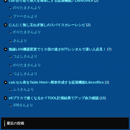
calc切り取り挿入を簡単にする拡張機能／LibreOffice
(
2
)
のりたまさんより
プーーさんより
にんにく無し玉ねぎ無しのスパイスカレーレシピ
(
2
)
のりたまさんより
さんより
無線LAN機器変更で１０倍の速さNTTレンタルで遅い人必見！
(
7
)
つよしさんより
のりたまさんより
つよしさんより
calcセル表をTable Htmlへ簡単作成する拡張機能/Libreoffice
(
3
)
ふうさんより
v6プラスで速くなるか？TOOL計測結果でアップ余力確認
(
10
)
106さんより
最近の投稿