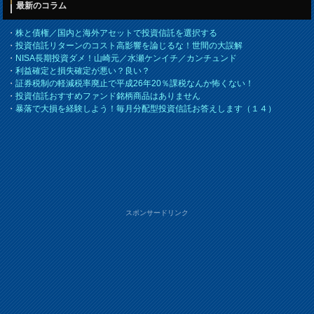
最新のコラム
・
株と債権／国内と海外アセットで投資信託を選択する
・
投資信託リターンのコスト高影響を論じるな！世間の大誤解
・
NISA長期投資ダメ！山崎元／水瀬ケンイチ／カンチュンド
・
利益確定と損失確定が悪い？良い？
・
証券税制の軽減税率廃止で平成26年20％課税なんか怖くない！
・
投資信託おすすめファンド銘柄商品はありません
・
暴落で大損を経験しよう！毎月分配型投資信託お答えします（１４）
スポンサードリンク