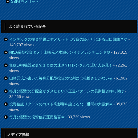
SBI証券メリット
↓よく読まれている記事
インデックス投資問題点デメリットは投資の終わりにある出口戦略？＠
-
149,707 views
NISA長期投資ダメ！山崎元／水瀬ケンイチ／カンチュンド＠
- 127,815
views
無線LAN機器変更で１０倍の速さNTTレンタルで遅い人必見！
- 72,261
views
山崎元氏が書いた毎月分配型投信の批判には稚拙さしかない＠
- 61,982
views
毎月分配型の分配金がダメだという王道パターンの長期投資押し付け
-
35,466 views
投資信託リターンのコスト高影響を論じるな！世間の大誤解＠
- 35,073
views
毎月分配型の投資信託運用格言＠
- 33,729 views
メディア掲載