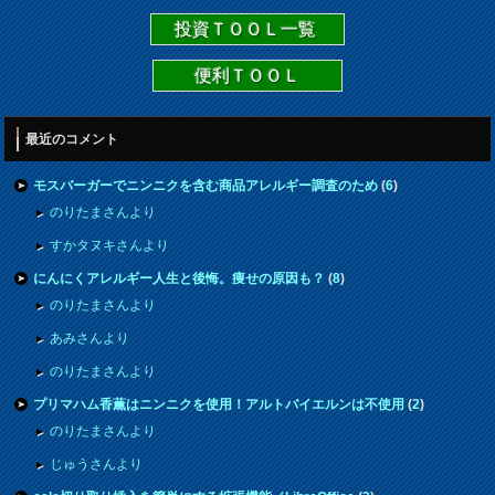
投資ＴＯＯＬ一覧
便利ＴＯＯＬ
最近のコメント
モスバーガーでニンニクを含む商品アレルギー調査のため
(
6
)
のりたまさんより
すかタヌキさんより
にんにくアレルギー人生と後悔。痩せの原因も？
(
8
)
のりたまさんより
あみさんより
のりたまさんより
プリマハム香薫はニンニクを使用！アルトバイエルンは不使用
(
2
)
のりたまさんより
じゅうさんより