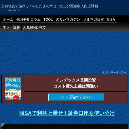
投資信託で儲ける！のりたまの幸せになる分配金収入向上計画
６／１６投資信託の状況
ホーム
毎月分配コラム
TOOL
のりたマガジン
メルマガ目次
NISA
ネット証券
人気blogﾗﾝｷﾝｸﾞ
スポンサードリンク
インデックス長期投資
コスト優先主義は間違い
＞＞初めての方
NISAで利益上乗せ！証券口座を使い分け