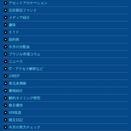
アセットアロケーション
注目新設ファンド
メディア紹介
趣味
ＥＴＦ
節約術
今月の分配金
ブラジル市場コラム
ニュース
IT・アクセス解析など
J-REIT
単元未満株
書籍紹介
解約タイミング研究
株主優待
VIX投資
積立日記
今月の実力チェック