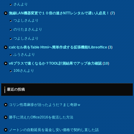
さんより
無線LAN機器変更で１０倍の速さNTTレンタルで遅い人必見！
(
7
)
つよしさんより
のりたまさんより
つよしさんより
calcセル表をTable Htmlへ簡単作成する拡張機能/Libreoffice
(
3
)
ふうさんより
v6プラスで速くなるか？TOOL計測結果でアップ余力確認
(
10
)
106さんより
最近の投稿
コリン性蕁麻疹が治ったようだ？まじ奇跡ｗ
勝手に消えたOffice2016を復活した方法
ノートンの自動延長を返金し安い価格で契約し直した話