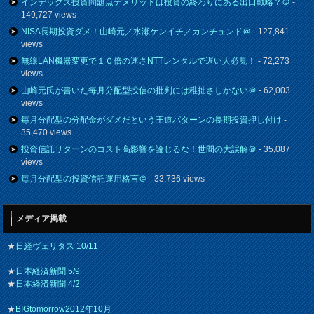
インデックス投資問題点デメリットは投資の終わりにある出口戦略？＠
-
149,727 views
NISA長期投資ダメ！山崎元／水瀬ケンイチ／カンチュンド＠
- 127,841
views
無線LAN機器変更で１０倍の速さNTTレンタルで遅い人必見！
- 72,273
views
山崎元氏が書いた毎月分配型投信の批判には稚拙さしかない＠
- 62,003
views
毎月分配型の分配金がダメだという王道パターンの長期投資押し付け
-
35,470 views
投資信託リターンのコスト高影響を論じるな！世間の大誤解＠
- 35,087
views
毎月分配型の投資信託運用格言＠
- 33,736 views
メディア掲載
★
日経ヴェリタス 10/11
★
日本経済新聞 5/9
★
日本経済新聞 4/2
★
BIGtomorrow2012年10月