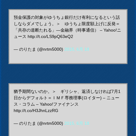
預金保護の対象がゆうちょ銀行だけ有利になるという話
しならダメでしょう。＞ ゆうちょ限度額上げに反発＝
「共存の道断たれる」―金融界（時事通信） – Yahoo!ニ
ュース http://t.co/LS9pQ63eQ2
— のりたま (@nrtm5000)
2015, 6月 18
猶予期間ないのか。＞ ギリシャ、返済しなければ7月1
日からデフォルト＝ＩＭＦ専務理事(ロイター) – ニュー
ス・コラム – Yahoo!ファイナンス
http://t.co/H3JhnLzzRG
— のりたま (@nrtm5000)
2015, 6月 18