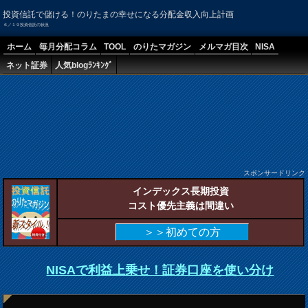
投資信託で儲ける！のりたまの幸せになる分配金収入向上計画
６／１９投資信託の状況
ホーム
毎月分配コラム
TOOL
のりたマガジン
メルマガ目次
NISA
ネット証券
人気blogﾗﾝｷﾝｸﾞ
スポンサードリンク
インデックス長期投資
コスト優先主義は間違い
＞＞初めての方
NISAで利益上乗せ！証券口座を使い分け