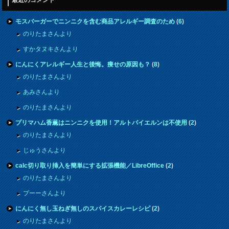
最近のコメント
モスバーガーでニンニクを含む商品アレルギー調査のため
(
6
)
のりたまさんより
すかタヌキさんより
にんにくアレルギー人生と後悔。痩せの原因も？
(
8
)
のりたまさんより
あみさんより
のりたまさんより
プリマハム香薫はニンニクを使用！アルトバイエルンは不使用
(
2
)
のりたまさんより
じゅうさんより
calc切り取り挿入を簡単にする拡張機能／LibreOffice
(
2
)
のりたまさんより
プーーさんより
にんにく無し玉ねぎ無しのスパイスカレーレシピ
(
2
)
のりたまさんより