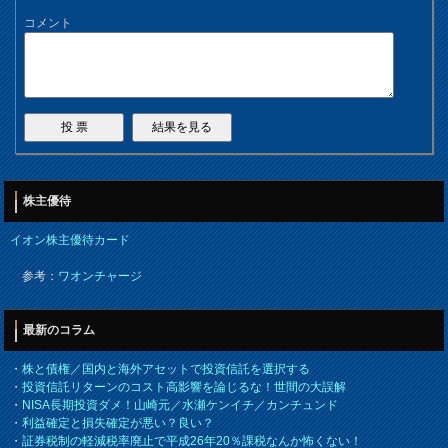
コメント
株主優待
イオン株主優待カード
参考：
ワオンチャージ
最新のコラム
・
株と債権／国内と海外アセットで投資信託を選択する
・
投資信託リターンのコスト高影響を論じるな！世間の大誤解
・
NISA長期投資ダメ！山崎元／水瀬ケンイチ／カンチュンド
・
利益確定と損失確定が悪い？良い？
・
証券税制の軽減税率廃止で平成26年20％課税なんか怖くない！