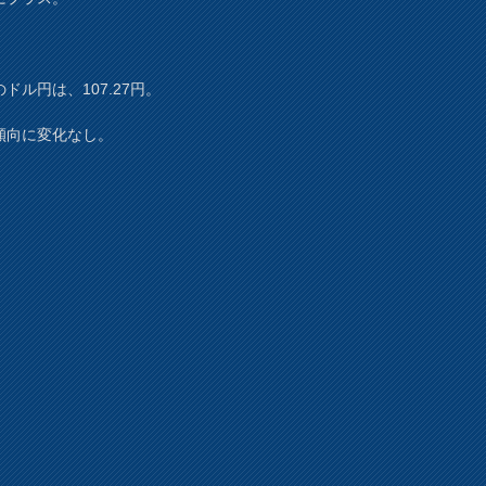
ドル円は、107.27円。
傾向に変化なし。