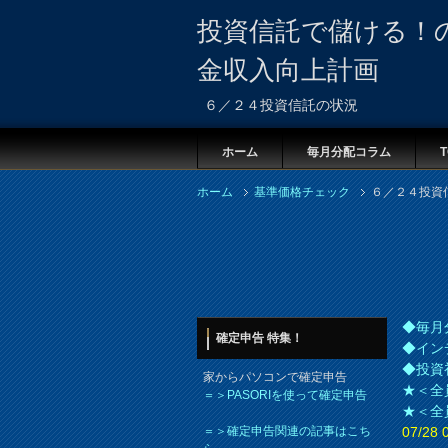
投資信託で儲ける！
金収入向上計画
６／２４投資信託の状況
ホーム
毎月分配コラム
T
ホーム
基準価格チェック
６／２４投資
◆毎月
確定申告 特集！
◆イン
◆投資
家からパソコンで確定申告
★＜全
＝＞PASORIを使って確定申告
★＜全
＝＞確定申告関連の記事はこち
07/2