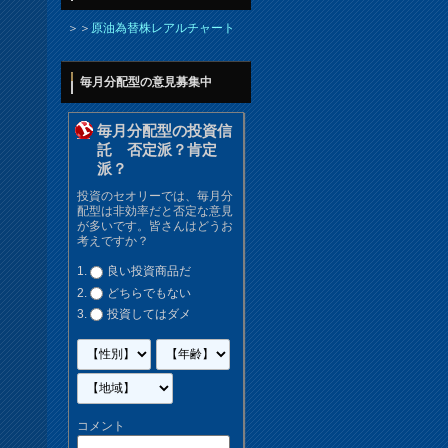
＞＞
原油為替株レアルチャート
毎月分配型の意見募集中
毎月分配型の投資信
託 否定派？肯定
派？
投資のセオリーでは、毎月分
配型は非効率だと否定な意見
が多いです。皆さんはどうお
考えですか？
良い投資商品だ
どちらでもない
投資してはダメ
コメント