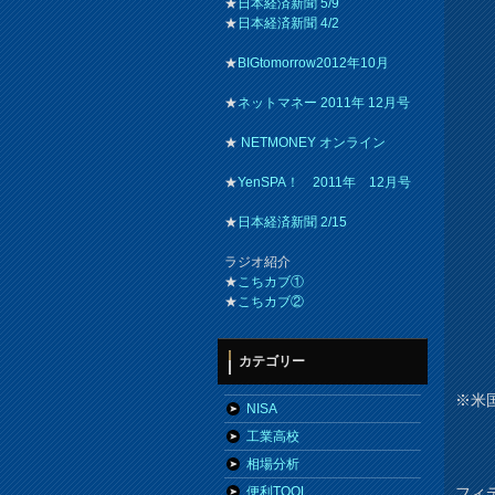
★
日本経済新聞 5/9
★
日本経済新聞 4/2
★
BIGtomorrow2012年10月
★
ネットマネー 2011年 12月号
★
NETMONEY オンライン
★
YenSPA！ 2011年 12月号
★
日本経済新聞 2/15
ラジオ紹介
★
こちカブ①
★
こちカブ②
カテゴリー
※米
NISA
工業高校
相場分析
フィ
便利TOOL