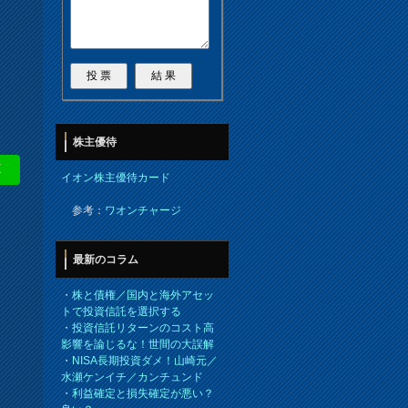
株主優待
E
イオン株主優待カード
参考：
ワオンチャージ
最新のコラム
・
株と債権／国内と海外アセッ
トで投資信託を選択する
・
投資信託リターンのコスト高
影響を論じるな！世間の大誤解
・
NISA長期投資ダメ！山崎元／
水瀬ケンイチ／カンチュンド
・
利益確定と損失確定が悪い？