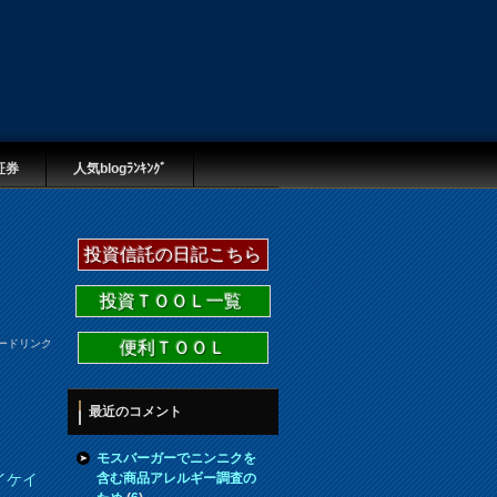
証券
人気blogﾗﾝｷﾝｸﾞ
投資信託の日記こちら
投資ＴＯＯＬ一覧
ードリンク
便利ＴＯＯＬ
最近のコメント
モスバーガーでニンニクを
含む商品アレルギー調査の
イケイ