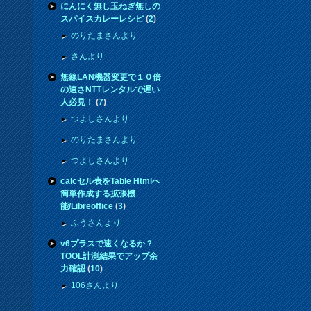
にんにく無し玉ねぎ無しの
スパイスカレーレシピ
(
2
)
のりたまさんより
さんより
無線LAN機器変更で１０倍
の速さNTTレンタルで遅い
人必見！
(
7
)
つよしさんより
のりたまさんより
つよしさんより
calcセル表をTable Htmlへ
簡単作成する拡張機
能/Libreoffice
(
3
)
ふうさんより
v6プラスで速くなるか？
TOOL計測結果でアップ余
力確認
(
10
)
106さんより