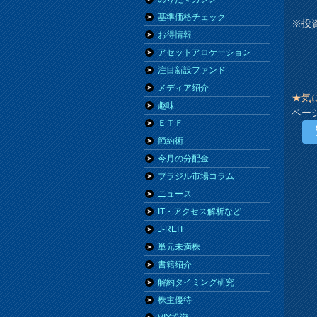
基準価格チェック
※投
お得情報
アセットアロケーション
注目新設ファンド
メディア紹介
★気
趣味
ペー
ＥＴＦ
節約術
今月の分配金
ブラジル市場コラム
ニュース
IT・アクセス解析など
J-REIT
単元未満株
書籍紹介
解約タイミング研究
株主優待