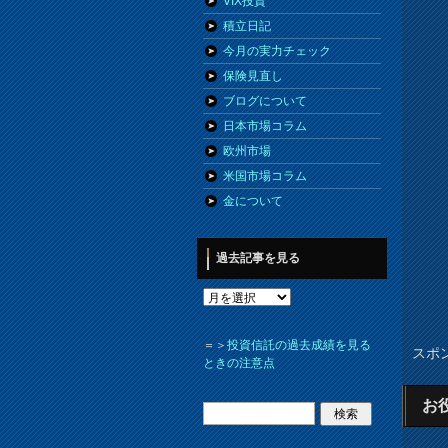
VIX投資
積立日記
今月の実力チェック
保険見直し
ブログについて
日本市場コラム
欧州市場
米国市場コラム
金について
過去記事を見る
＝＞
投資信託の過去成績を見る
スポ
ときの注意点
お