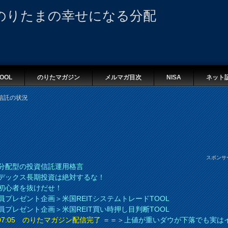
のりたまの幸せになる分配
OOL
のりたマガジン
メルマガ目次
NISA
ネット
信託の状況
スポンサ
分配型の投資信託運用格言
デックス長期投資は絶対するな！
初心者を抜けだせ！
員プレゼント企画＞米国REITシステムトレードTOOL
員プレゼント企画＞米国REIT買い時押し目判断TOOL
8 07:05 のりたマガジン配信完了
＝＝＞
上値が重いダウが下落でも実は