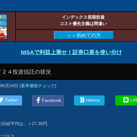
インデックス長期投資
コスト優先主義は間違い
＞＞初めての方
NISAで利益上乗せ！証券口座を使い分け
／２４投資信託の状況
年06月24日
[
基準価格チェック
]
Twitter
Hatena
LI
Facebook
の日経平均は、＋27.35円。
にプラス。