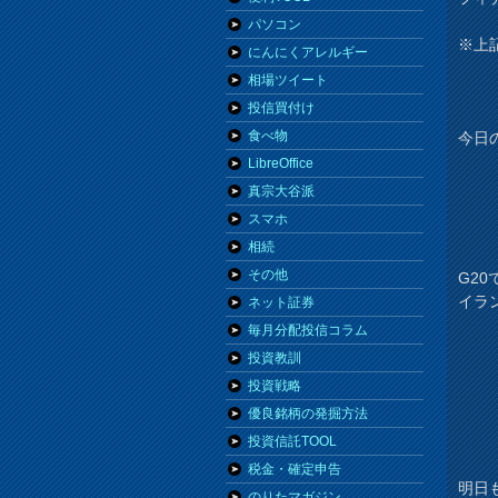
パソコン
※上
にんにくアレルギー
相場ツイート
投信買付け
食べ物
今日の
LibreOffice
真宗大谷派
スマホ
相続
その他
G2
イラ
ネット証券
毎月分配投信コラム
投資教訓
投資戦略
優良銘柄の発掘方法
投資信託TOOL
税金・確定申告
明日
のりたマガジン