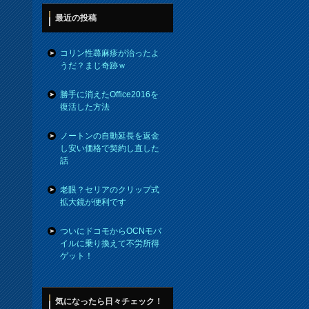
最近の投稿
コリン性蕁麻疹が治ったよ
うだ？まじ奇跡ｗ
勝手に消えたOffice2016を
復活した方法
ノートンの自動延長を返金
し安い価格で契約し直した
話
老眼？セリアのクリップ式
拡大鏡が便利です
ついにドコモからOCNモバ
イルに乗り換えて不労所得
ゲット！
気になったら日々チェック！