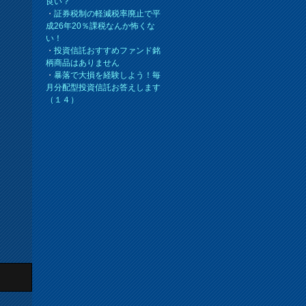
良い？
・
証券税制の軽減税率廃止で平
成26年20％課税なんか怖くな
い！
・
投資信託おすすめファンド銘
柄商品はありません
・
暴落で大損を経験しよう！毎
月分配型投資信託お答えします
（１４）