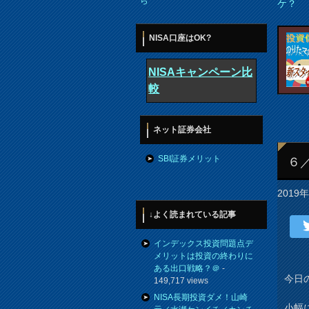
ら
ケ？
NISA口座はOK?
NISAキャンペーン比
較
ネット証券会社
SBI証券メリット
６
2019
↓よく読まれている記事
インデックス投資問題点デ
メリットは投資の終わりに
ある出口戦略？＠
-
今日
149,717 views
NISA長期投資ダメ！山崎
小幅