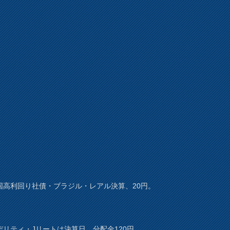
国高利回り社債・ブラジル・レアル決算、20円。
デリティ・Jリートは決算日、分配金120円。