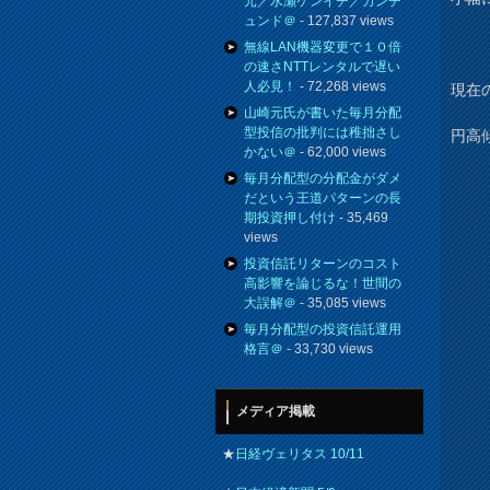
元／水瀬ケンイチ／カンチ
ュンド＠
- 127,837 views
無線LAN機器変更で１０倍
の速さNTTレンタルで遅い
人必見！
- 72,268 views
現在の
山崎元氏が書いた毎月分配
型投信の批判には稚拙さし
円高
かない＠
- 62,000 views
毎月分配型の分配金がダメ
だという王道パターンの長
期投資押し付け
- 35,469
views
投資信託リターンのコスト
高影響を論じるな！世間の
大誤解＠
- 35,085 views
毎月分配型の投資信託運用
格言＠
- 33,730 views
メディア掲載
★
日経ヴェリタス 10/11