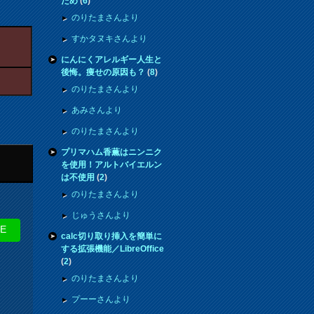
ため
(
6
)
のりたまさんより
すかタヌキさんより
にんにくアレルギー人生と
後悔。痩せの原因も？
(
8
)
のりたまさんより
あみさんより
のりたまさんより
プリマハム香薫はニンニク
を使用！アルトバイエルン
は不使用
(
2
)
のりたまさんより
じゅうさんより
NE
calc切り取り挿入を簡単に
する拡張機能／LibreOffice
(
2
)
のりたまさんより
プーーさんより