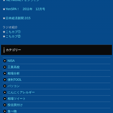
★
YenSPA！ 2011年 12月号
★
日本経済新聞 2/15
ラジオ紹介
★
こちカブ①
★
こちカブ②
カテゴリー
NISA
工業高校
相場分析
便利TOOL
パソコン
にんにくアレルギー
相場ツイート
投信買付け
食べ物