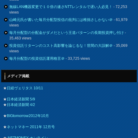
無線LAN機器変更で１０倍の速さNTTレンタルで遅い人必見！
- 72,253
views
山崎元氏が書いた毎月分配型投信の批判には稚拙さしかない＠
- 61,979
views
毎月分配型の分配金がダメだという王道パターンの長期投資押し付け
-
35,463 views
投資信託リターンのコスト高影響を論じるな！世間の大誤解＠
- 35,069
views
毎月分配型の投資信託運用格言＠
- 33,725 views
メディア掲載
★
日経ヴェリタス 10/11
★
日本経済新聞 5/9
★
日本経済新聞 4/2
★
BIGtomorrow2012年10月
★
ネットマネー 2011年 12月号
★
NETMONEY オンライン