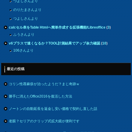
つよしさんより
のりたまさんより
つよしさんより
calcセル表をTable Htmlへ簡単作成する拡張機能/Libreoffice
(
3
)
ふうさんより
v6プラスで速くなるか？TOOL計測結果でアップ余力確認
(
10
)
106さんより
最近の投稿
コリン性蕁麻疹が治ったようだ？まじ奇跡ｗ
勝手に消えたOffice2016を復活した方法
ノートンの自動延長を返金し安い価格で契約し直した話
老眼？セリアのクリップ式拡大鏡が便利です