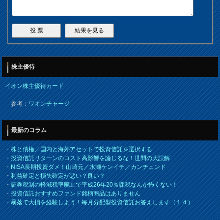
株主優待
イオン株主優待カード
参考：
ワオンチャージ
最新のコラム
・
株と債権／国内と海外アセットで投資信託を選択する
・
投資信託リターンのコスト高影響を論じるな！世間の大誤解
・
NISA長期投資ダメ！山崎元／水瀬ケンイチ／カンチュンド
・
利益確定と損失確定が悪い？良い？
・
証券税制の軽減税率廃止で平成26年20％課税なんか怖くない！
・
投資信託おすすめファンド銘柄商品はありません
・
暴落で大損を経験しよう！毎月分配型投資信託お答えします（１４）