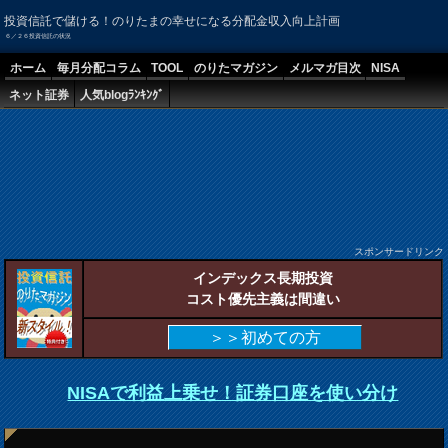
投資信託で儲ける！のりたまの幸せになる分配金収入向上計画
６／２６投資信託の状況
ホーム
毎月分配コラム
TOOL
のりたマガジン
メルマガ目次
NISA
ネット証券
人気blogﾗﾝｷﾝｸﾞ
スポンサードリンク
インデックス長期投資
コスト優先主義は間違い
＞＞初めての方
NISAで利益上乗せ！証券口座を使い分け