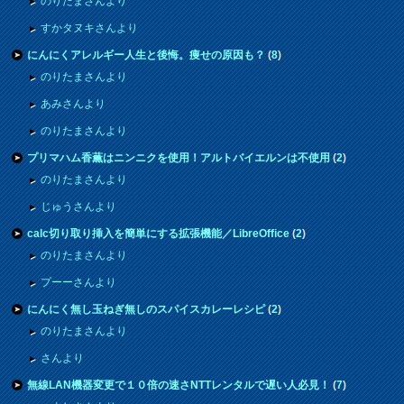
のりたまさんより
すかタヌキさんより
にんにくアレルギー人生と後悔。痩せの原因も？
(
8
)
のりたまさんより
あみさんより
のりたまさんより
プリマハム香薫はニンニクを使用！アルトバイエルンは不使用
(
2
)
のりたまさんより
じゅうさんより
calc切り取り挿入を簡単にする拡張機能／LibreOffice
(
2
)
のりたまさんより
プーーさんより
にんにく無し玉ねぎ無しのスパイスカレーレシピ
(
2
)
のりたまさんより
さんより
無線LAN機器変更で１０倍の速さNTTレンタルで遅い人必見！
(
7
)