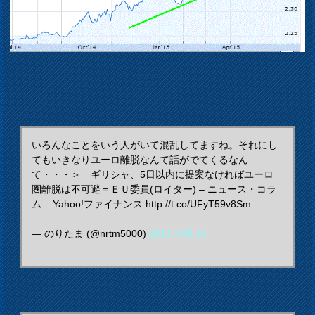
いろんなことをいう人がいて混乱してますね。それにし
てもいきなりユーロ離脱なんて話がでてくるなん
て・・・＞ ギリシャ、5日以内に提案なければユーロ
圏離脱は不可避＝ＥＵ委員(ロイター) – ニュース・コラ
ム – Yahoo!ファイナンス http://t.co/UFyT59v8Sm
— のりたま (@nrtm5000)
2015, 6月 26