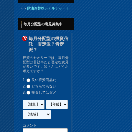
＞＞
原油為替株レアルチャート
毎月分配型の意見募集中
毎月分配型の投資信
託 否定派？肯定
派？
投資のセオリーでは、毎月分
配型は非効率だと否定な意見
が多いです。皆さんはどうお
考えですか？
良い投資商品だ
どちらでもない
投資してはダメ
コメント