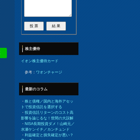
株主優待
E
イオン株主優待カード
参考：
ワオンチャージ
最新のコラム
・
株と債権／国内と海外アセッ
トで投資信託を選択する
・
投資信託リターンのコスト高
影響を論じるな！世間の大誤解
・
NISA長期投資ダメ！山崎元／
水瀬ケンイチ／カンチュンド
・
利益確定と損失確定が悪い？