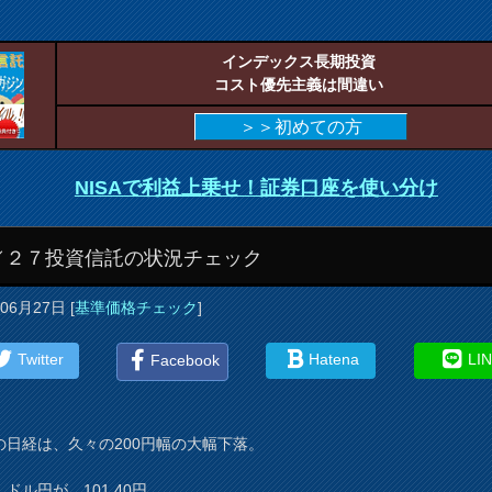
インデックス長期投資
コスト優先主義は間違い
＞＞初めての方
NISAで利益上乗せ！証券口座を使い分け
／２７投資信託の状況チェック
年06月27日
[
基準価格チェック
]
Twitter
Hatena
LI
Facebook
の日経は、久々の200円幅の大幅下落。
ドル円が、101.40円。