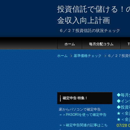
投資信託で儲ける！
金収入向上計画
６／２７投資信託の状況チェック
ホーム
毎月分配コラム
T
ホーム
基準価格チェック
６／２７投資
◆毎月
確定申告 特集！
◆イン
◆投資
家からパソコンで確定申告
★＜全
＝＞PASORIを使って確定申告
★＜全
＝＞確定申告関連の記事はこち
07/2