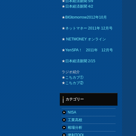
★
日本経済新聞 5/9
★
日本経済新聞 4/2
★
BIGtomorrow2012年10月
★
ネットマネー 2011年 12月号
★
NETMONEY オンライン
★
YenSPA！ 2011年 12月号
★
日本経済新聞 2/15
ラジオ紹介
★
こちカブ①
★
こちカブ②
カテゴリー
NISA
工業高校
相場分析
便利TOOL