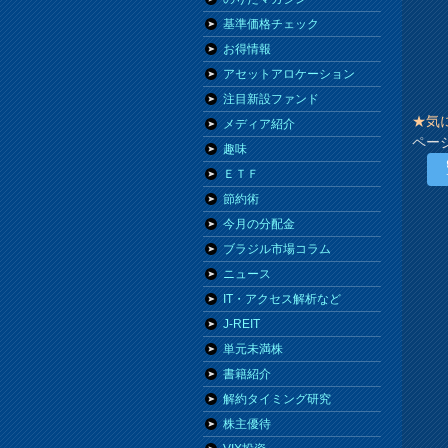
基準価格チェック
お得情報
アセットアロケーション
注目新設ファンド
★気
メディア紹介
ペー
趣味
ＥＴＦ
節約術
今月の分配金
ブラジル市場コラム
ニュース
IT・アクセス解析など
J-REIT
単元未満株
書籍紹介
解約タイミング研究
株主優待