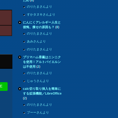
ため
(
6
)
のりたまさんより
すかタヌキさんより
にんにくアレルギー人生と
後悔。痩せの原因も？
(
8
)
のりたまさんより
あみさんより
のりたまさんより
プリマハム香薫はニンニク
を使用！アルトバイエルン
は不使用
(
2
)
のりたまさんより
じゅうさんより
NE
calc切り取り挿入を簡単に
する拡張機能／LibreOffice
(
2
)
のりたまさんより
プーーさんより