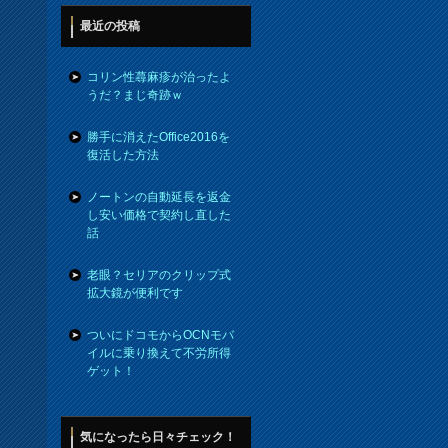
最近の投稿
コリン性蕁麻疹が治ったよ
うだ？まじ奇跡ｗ
勝手に消えたOffice2016を
復活した方法
ノートンの自動延長を返金
し安い価格で契約し直した
話
老眼？セリアのクリップ式
拡大鏡が便利です
ついにドコモからOCNモバ
イルに乗り換えて不労所得
ゲット！
気になったら日々チェック！