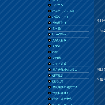
パソコン
にんにくアレルギー
相場ツイート
今日の
投信買付け
食べ物
日経
LibreOffice
真宗大谷派
スマホ
相続
その他
ネット証券
明日
毎月分配投信コラム
投資教訓
※投
投資戦略
優良銘柄の発掘方法
投資信託TOOL
税金・確定申告
のりたマガジン