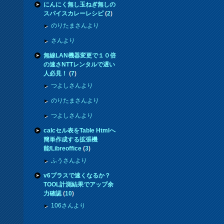
にんにく無し玉ねぎ無しの
スパイスカレーレシピ
(
2
)
のりたまさんより
さんより
無線LAN機器変更で１０倍
の速さNTTレンタルで遅い
人必見！
(
7
)
つよしさんより
のりたまさんより
つよしさんより
calcセル表をTable Htmlへ
簡単作成する拡張機
能/Libreoffice
(
3
)
ふうさんより
v6プラスで速くなるか？
TOOL計測結果でアップ余
力確認
(
10
)
106さんより