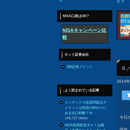
ら
ケ？
NISA口座はOK?
NISAキャンペーン比
較
ネット証券会社
SBI証券メリット
６
2014
↓よく読まれている記事
インデックス投資問題点デ
メリットは投資の終わりに
ある出口戦略？＠
-
今日
149,727 views
NISA長期投資ダメ！山崎
現在、