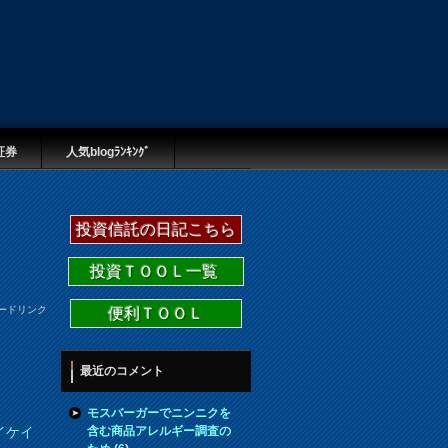
証券
人気blogﾗﾝｷﾝｸﾞ
投資信託の日記こちら
投資ＴＯＯＬ一覧
ードリンク
便利ＴＯＯＬ
最近のコメント
モスバーガーでニンニクを
含む商品アレルギー調査の
イケイ