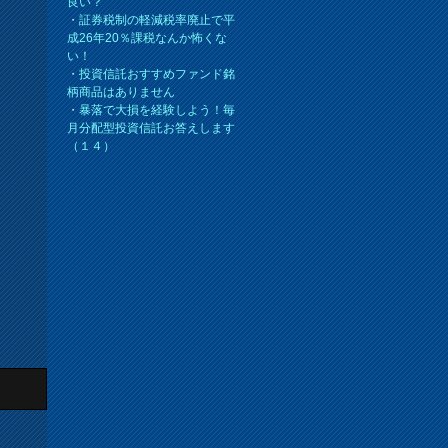
良い？
・
証券税制の軽減税率廃止で平
成26年20％課税なんか怖くな
い！
・
投資信託おすすめファンド銘
柄商品はありません
・
暴落で大損を経験しよう！毎
月分配型投資信託お答えします
（１４）