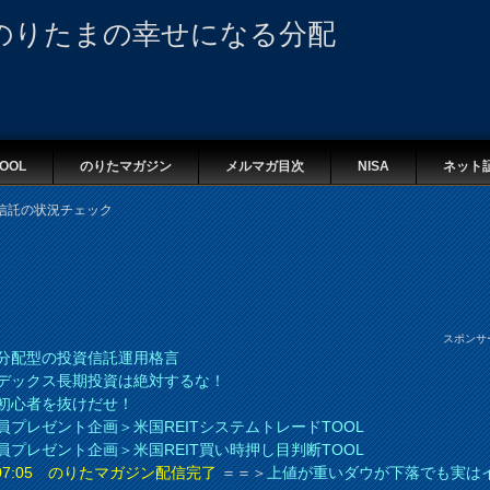
のりたまの幸せになる分配
OOL
のりたマガジン
メルマガ目次
NISA
ネット
信託の状況チェック
スポンサ
分配型の投資信託運用格言
デックス長期投資は絶対するな！
初心者を抜けだせ！
員プレゼント企画＞米国REITシステムトレードTOOL
員プレゼント企画＞米国REIT買い時押し目判断TOOL
8 07:05 のりたマガジン配信完了
＝＝＞
上値が重いダウが下落でも実は