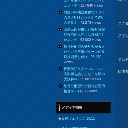
元／水瀬ケンイチ／カンチ
ュンド＠
- 127,840 views
無線LAN機器変更で１０倍
の速さNTTレンタルで遅い
人必見！
- 72,273 views
ここ
山崎元氏が書いた毎月分配
型投信の批判には稚拙さし
さす
かない＠
- 62,002 views
毎月分配型の分配金がダメ
だという王道パターンの長
期投資押し付け
- 35,470
ドル
views
投資信託リターンのコスト
日本
高影響を論じるな！世間の
大誤解＠
- 35,087 views
毎月分配型の投資信託運用
格言＠
- 33,736 views
メディア掲載
★
日経ヴェリタス 10/11