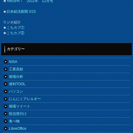
★
YenSPA！ 2011年 12月号
★
日本経済新聞 2/15
ラジオ紹介
★
こちカブ①
★
こちカブ②
カテゴリー
NISA
工業高校
相場分析
便利TOOL
パソコン
にんにくアレルギー
相場ツイート
投信買付け
食べ物
LibreOffice