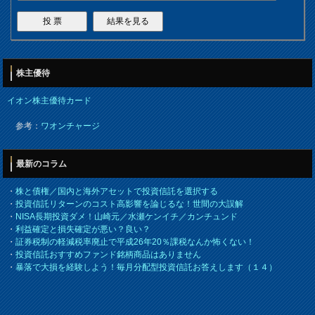
株主優待
イオン株主優待カード
参考：
ワオンチャージ
最新のコラム
・
株と債権／国内と海外アセットで投資信託を選択する
・
投資信託リターンのコスト高影響を論じるな！世間の大誤解
・
NISA長期投資ダメ！山崎元／水瀬ケンイチ／カンチュンド
・
利益確定と損失確定が悪い？良い？
・
証券税制の軽減税率廃止で平成26年20％課税なんか怖くない！
・
投資信託おすすめファンド銘柄商品はありません
・
暴落で大損を経験しよう！毎月分配型投資信託お答えします（１４）