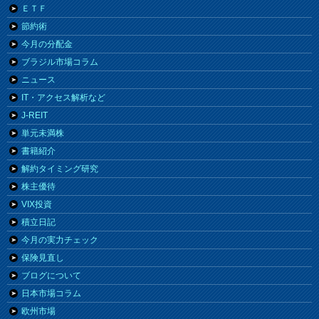
ＥＴＦ
節約術
今月の分配金
ブラジル市場コラム
ニュース
IT・アクセス解析など
J-REIT
単元未満株
書籍紹介
解約タイミング研究
株主優待
VIX投資
積立日記
今月の実力チェック
保険見直し
ブログについて
日本市場コラム
欧州市場