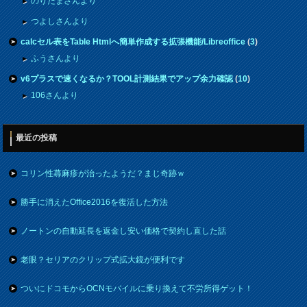
のりたまさんより
つよしさんより
calcセル表をTable Htmlへ簡単作成する拡張機能/Libreoffice
(
3
)
ふうさんより
v6プラスで速くなるか？TOOL計測結果でアップ余力確認
(
10
)
106さんより
最近の投稿
コリン性蕁麻疹が治ったようだ？まじ奇跡ｗ
勝手に消えたOffice2016を復活した方法
ノートンの自動延長を返金し安い価格で契約し直した話
老眼？セリアのクリップ式拡大鏡が便利です
ついにドコモからOCNモバイルに乗り換えて不労所得ゲット！