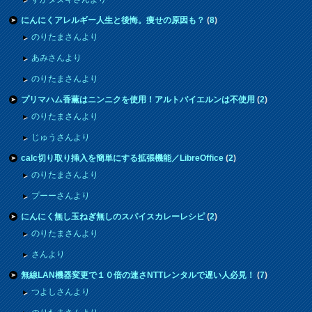
にんにくアレルギー人生と後悔。痩せの原因も？
(
8
)
のりたまさんより
あみさんより
のりたまさんより
プリマハム香薫はニンニクを使用！アルトバイエルンは不使用
(
2
)
のりたまさんより
じゅうさんより
calc切り取り挿入を簡単にする拡張機能／LibreOffice
(
2
)
のりたまさんより
プーーさんより
にんにく無し玉ねぎ無しのスパイスカレーレシピ
(
2
)
のりたまさんより
さんより
無線LAN機器変更で１０倍の速さNTTレンタルで遅い人必見！
(
7
)
つよしさんより