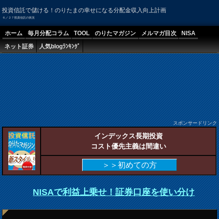
投資信託で儲ける！のりたまの幸せになる分配金収入向上計画
６／２７投資信託の状況
ホーム
毎月分配コラム
TOOL
のりたマガジン
メルマガ目次
NISA
ネット証券
人気blogﾗﾝｷﾝｸﾞ
スポンサードリンク
インデックス長期投資
コスト優先主義は間違い
＞＞初めての方
NISAで利益上乗せ！証券口座を使い分け