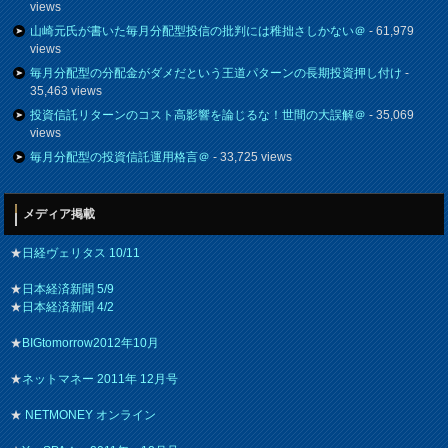
views
山崎元氏が書いた毎月分配型投信の批判には稚拙さしかない＠
- 61,979
views
毎月分配型の分配金がダメだという王道パターンの長期投資押し付け
-
35,463 views
投資信託リターンのコスト高影響を論じるな！世間の大誤解＠
- 35,069
views
毎月分配型の投資信託運用格言＠
- 33,725 views
メディア掲載
★
日経ヴェリタス 10/11
★
日本経済新聞 5/9
★
日本経済新聞 4/2
★
BIGtomorrow2012年10月
★
ネットマネー 2011年 12月号
★
NETMONEY オンライン