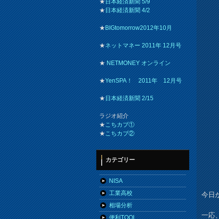
★
日本経済新聞 5/9
★
日本経済新聞 4/2
★
BIGtomorrow2012年10月
★
ネットマネー 2011年 12月号
★
NETMONEY オンライン
★
YenSPA！ 2011年 12月号
★
日本経済新聞 2/15
ラジオ紹介
★
こちカブ①
★
こちカブ②
カテゴリー
NISA
工業高校
今日
相場分析
一応
便利TOOL