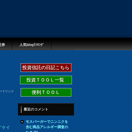
証券
人気blogﾗﾝｷﾝｸﾞ
投資信託の日記こちら
投資ＴＯＯＬ一覧
ードリンク
便利ＴＯＯＬ
最近のコメント
モスバーガーでニンニクを
含む商品アレルギー調査の
イケイ