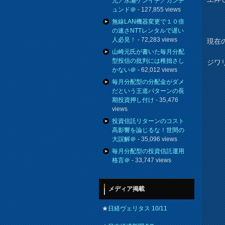
元／水瀬ケンイチ／カンチ
ュンド＠
- 127,855 views
無線LAN機器変更で１０倍
の速さNTTレンタルで遅い
人必見！
- 72,283 views
現在の
山崎元氏が書いた毎月分配
型投信の批判には稚拙さし
ジワ
かない＠
- 62,012 views
毎月分配型の分配金がダメ
だという王道パターンの長
期投資押し付け
- 35,476
views
投資信託リターンのコスト
高影響を論じるな！世間の
大誤解＠
- 35,096 views
毎月分配型の投資信託運用
格言＠
- 33,747 views
メディア掲載
★
日経ヴェリタス 10/11