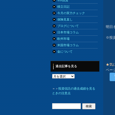
VIX投資
積立日記
今月の実力チェック
保険見直し
ブログについて
明日
日本市場コラム
※投
欧州市場
米国市場コラム
金について
★気
過去記事を見る
ペー
＝＞
投資信託の過去成績を見る
ときの注意点