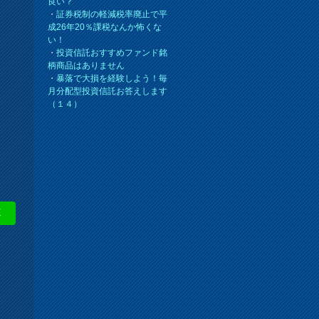
良い？
・
証券税制の軽減税率廃止で平
成26年20％課税なんか怖くな
い！
・
投資信託おすすめファンド銘
柄商品はありません
・
暴落で大損を経験しよう！毎
月分配型投資信託お答えします
（１４）
E