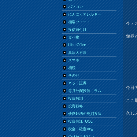
パソコン
にんにくアレルギー
相場ツイート
今テ
投信買付け
銘柄
食べ物
LibreOffice
真宗大谷派
スマホ
相続
その他
ネット証券
今日
毎月分配投信コラム
投資教訓
ここ
投資戦略
久し
優良銘柄の発掘方法
投資信託TOOL
税金・確定申告
のりたマガジン