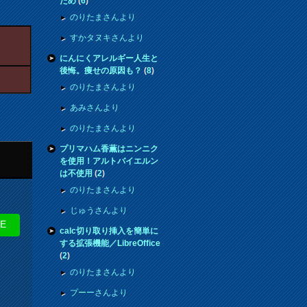
ため
(
6
)
のりたまさんより
すかタヌキさんより
にんにくアレルギー人生と
後悔。痩せの原因も？
(
8
)
のりたまさんより
あみさんより
のりたまさんより
プリマハム香薫はニンニク
を使用！アルトバイエルン
は不使用
(
2
)
のりたまさんより
じゅうさんより
NE
calc切り取り挿入を簡単に
する拡張機能／LibreOffice
(
2
)
のりたまさんより
プーーさんより