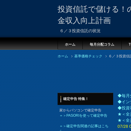
投資信託で儲ける！
金収入向上計画
６／３投資信託の状況
ホーム
毎月分配コラム
T
ホーム
基準価格チェック
６／３投資信
◆毎月
確定申告 特集！
◆イン
◆投資
家からパソコンで確定申告
★＜全
＝＞PASORIを使って確定申告
★＜全
＝＞確定申告関連の記事はこち
07/2