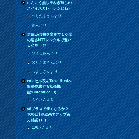
にんにく無し玉ねぎ無しの
スパイスカレーレシピ
(
2
)
のりたまさんより
さんより
無線LAN機器変更で１０倍
の速さNTTレンタルで遅い
人必見！
(
7
)
つよしさんより
のりたまさんより
つよしさんより
calcセル表をTable Htmlへ
簡単作成する拡張機
能/Libreoffice
(
3
)
ふうさんより
v6プラスで速くなるか？
TOOL計測結果でアップ余
力確認
(
10
)
106さんより