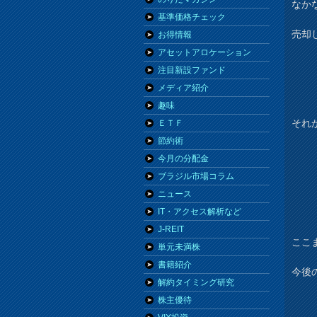
なか
基準価格チェック
売却
お得情報
アセットアロケーション
注目新設ファンド
メディア紹介
趣味
それ
ＥＴＦ
節約術
今月の分配金
ブラジル市場コラム
ニュース
IT・アクセス解析など
J-REIT
ここ
単元未満株
書籍紹介
今後
解約タイミング研究
株主優待