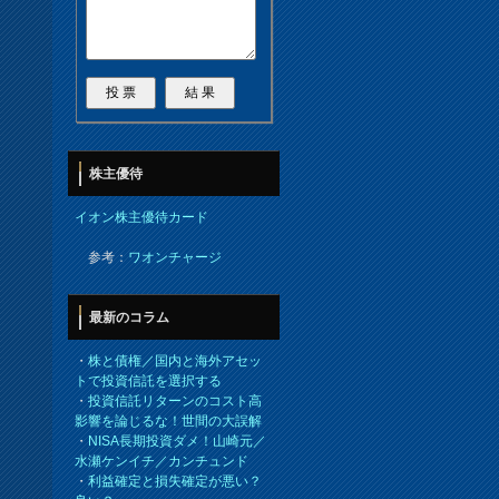
株主優待
イオン株主優待カード
参考：
ワオンチャージ
最新のコラム
・
株と債権／国内と海外アセッ
トで投資信託を選択する
・
投資信託リターンのコスト高
影響を論じるな！世間の大誤解
・
NISA長期投資ダメ！山崎元／
水瀬ケンイチ／カンチュンド
・
利益確定と損失確定が悪い？