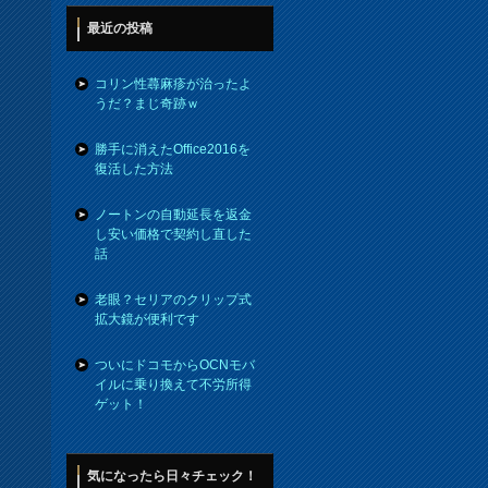
最近の投稿
コリン性蕁麻疹が治ったよ
うだ？まじ奇跡ｗ
勝手に消えたOffice2016を
復活した方法
ノートンの自動延長を返金
し安い価格で契約し直した
話
老眼？セリアのクリップ式
拡大鏡が便利です
ついにドコモからOCNモバ
イルに乗り換えて不労所得
ゲット！
気になったら日々チェック！