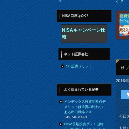
ら
ケ？
NISA口座はOK?
NISAキャンペーン比
較
ネット証券会社
SBI証券メリット
６
2016
↓よく読まれている記事
インデックス投資問題点デ
メリットは投資の終わりに
ある出口戦略？＠
-
今日
149,746 views
NISA長期投資ダメ！山崎
上昇