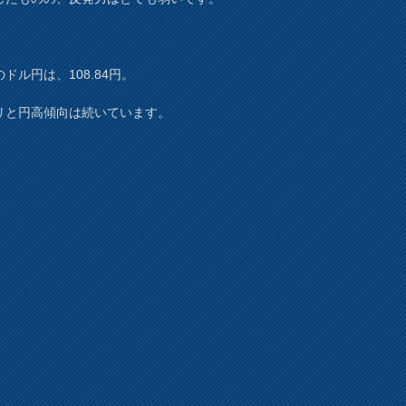
ドル円は、108.84円。
リと円高傾向は続いています。