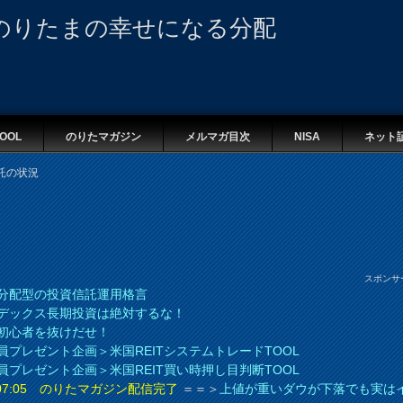
のりたまの幸せになる分配
OOL
のりたマガジン
メルマガ目次
NISA
ネット
託の状況
スポンサ
分配型の投資信託運用格言
デックス長期投資は絶対するな！
初心者を抜けだせ！
員プレゼント企画＞米国REITシステムトレードTOOL
員プレゼント企画＞米国REIT買い時押し目判断TOOL
8 07:05 のりたマガジン配信完了
＝＝＞
上値が重いダウが下落でも実は