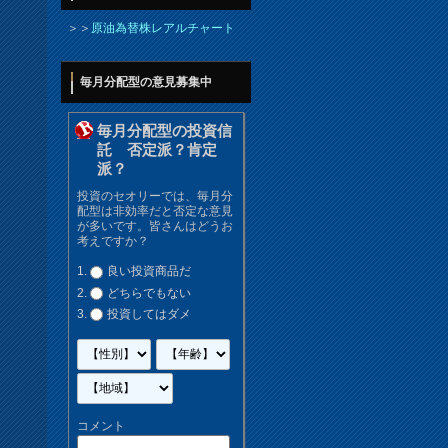
＞＞
原油為替株レアルチャート
毎月分配型の意見募集中
毎月分配型の投資信
託 否定派？肯定
派？
投資のセオリーでは、毎月分
配型は非効率だと否定な意見
が多いです。皆さんはどうお
考えですか？
良い投資商品だ
どちらでもない
投資してはダメ
コメント