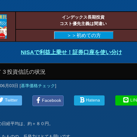
インデックス長期投資
コスト優先主義は間違い
＞＞初めての方
NISAで利益上乗せ！証券口座を使い分け
／３投資信託の状況
年06月03日
[
基準価格チェック
]
Twitter
Hatena
LI
Facebook
の日経平均は、約＋８０円。
したものの、反発力はとても弱いです。