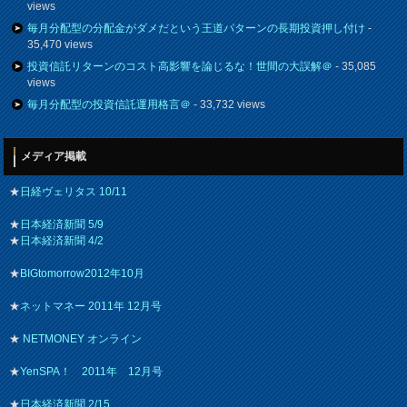
views
毎月分配型の分配金がダメだという王道パターンの長期投資押し付け
-
35,470 views
投資信託リターンのコスト高影響を論じるな！世間の大誤解＠
- 35,085
views
毎月分配型の投資信託運用格言＠
- 33,732 views
メディア掲載
★
日経ヴェリタス 10/11
★
日本経済新聞 5/9
★
日本経済新聞 4/2
★
BIGtomorrow2012年10月
★
ネットマネー 2011年 12月号
★
NETMONEY オンライン
★
YenSPA！ 2011年 12月号
★
日本経済新聞 2/15