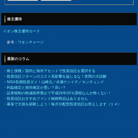
株主優待
イオン株主優待カード
参考：
ワオンチャージ
最新のコラム
・
株と債権／国内と海外アセットで投資信託を選択する
・
投資信託リターンのコスト高影響を論じるな！世間の大誤解
・
NISA長期投資ダメ！山崎元／水瀬ケンイチ／カンチュンド
・
利益確定と損失確定が悪い？良い？
・
証券税制の軽減税率廃止で平成26年20％課税なんか怖くない！
・
投資信託おすすめファンド銘柄商品はありません
・
暴落で大損を経験しよう！毎月分配型投資信託お答えします（１４）