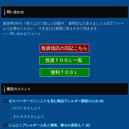
問い合わせ
返信率100％！取り上げて欲しい話題や、 疑問点などありましたら以下フォー
ムでお寄せください。 できるだけ真摯に答えさせて頂きます。
＝＞
問い合わせフォーム
投資信託の日記こちら
投資ＴＯＯＬ一覧
便利ＴＯＯＬ
最近のコメント
モスバーガーでニンニクを含む商品アレルギー調査のため
(
6
)
のりたまさんより
すかタヌキさんより
にんにくアレルギー人生と後悔。痩せの原因も？
(
8
)