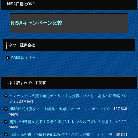
NISA口座はOK?
NISAキャンペーン比較
ネット証券会社
SBI証券メリット
↓よく読まれている記事
インデックス投資問題点デメリットは投資の終わりにある出口戦略？＠
-
149,723 views
NISA長期投資ダメ！山崎元／水瀬ケンイチ／カンチュンド＠
- 127,839
views
無線LAN機器変更で１０倍の速さNTTレンタルで遅い人必見！
- 72,271
views
山崎元氏が書いた毎月分配型投信の批判には稚拙さしかない＠
- 62,001