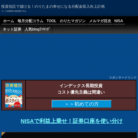
投資信託で儲ける！のりたまの幸せになる分配金収入向上計画
６／６米国REIT絶好調ですね
ホーム
毎月分配コラム
TOOL
のりたマガジン
メルマガ目次
NISA
ネット証券
人気blogﾗﾝｷﾝｸﾞ
スポンサードリンク
インデックス長期投資
コスト優先主義は間違い
＞＞初めての方
NISAで利益上乗せ！証券口座を使い分け