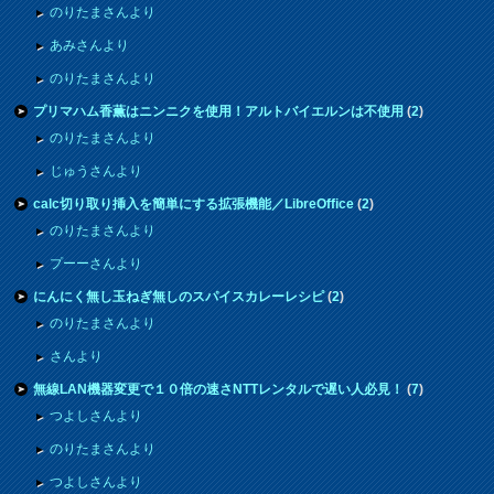
のりたまさんより
あみさんより
のりたまさんより
プリマハム香薫はニンニクを使用！アルトバイエルンは不使用
(
2
)
のりたまさんより
じゅうさんより
calc切り取り挿入を簡単にする拡張機能／LibreOffice
(
2
)
のりたまさんより
プーーさんより
にんにく無し玉ねぎ無しのスパイスカレーレシピ
(
2
)
のりたまさんより
さんより
無線LAN機器変更で１０倍の速さNTTレンタルで遅い人必見！
(
7
)
つよしさんより
のりたまさんより
つよしさんより