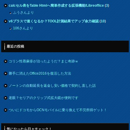
calcセル表をTable Htmlへ簡単作成する拡張機能/Libreoffice
(
3
)
ふうさんより
v6プラスで速くなるか？TOOL計測結果でアップ余力確認
(
10
)
106さんより
最近の投稿
コリン性蕁麻疹が治ったようだ？まじ奇跡ｗ
勝手に消えたOffice2016を復活した方法
ノートンの自動延長を返金し安い価格で契約し直した話
老眼？セリアのクリップ式拡大鏡が便利です
ついにドコモからOCNモバイルに乗り換えて不労所得ゲット！
気になったら日々チェック！