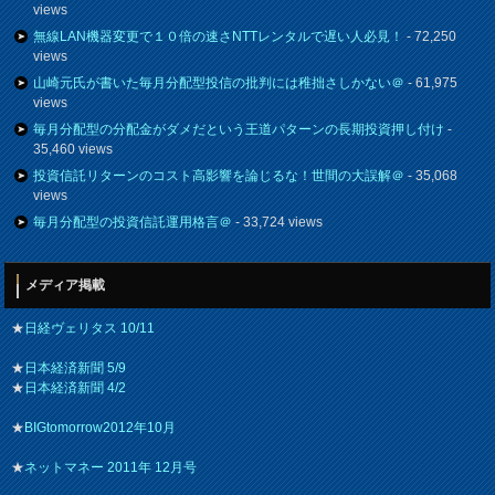
views
無線LAN機器変更で１０倍の速さNTTレンタルで遅い人必見！
- 72,250
views
山崎元氏が書いた毎月分配型投信の批判には稚拙さしかない＠
- 61,975
views
毎月分配型の分配金がダメだという王道パターンの長期投資押し付け
-
35,460 views
投資信託リターンのコスト高影響を論じるな！世間の大誤解＠
- 35,068
views
毎月分配型の投資信託運用格言＠
- 33,724 views
メディア掲載
★
日経ヴェリタス 10/11
★
日本経済新聞 5/9
★
日本経済新聞 4/2
★
BIGtomorrow2012年10月
★
ネットマネー 2011年 12月号