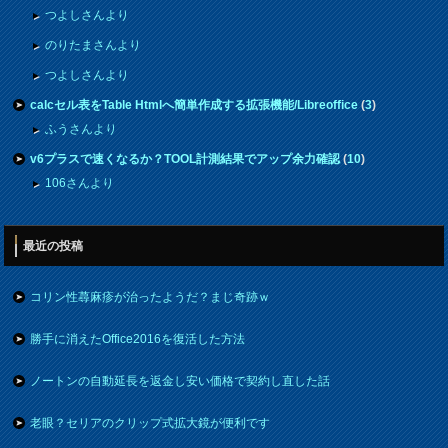
つよしさんより
のりたまさんより
つよしさんより
calcセル表をTable Htmlへ簡単作成する拡張機能/Libreoffice
(
3
)
ふうさんより
v6プラスで速くなるか？TOOL計測結果でアップ余力確認
(
10
)
106さんより
最近の投稿
コリン性蕁麻疹が治ったようだ？まじ奇跡ｗ
勝手に消えたOffice2016を復活した方法
ノートンの自動延長を返金し安い価格で契約し直した話
老眼？セリアのクリップ式拡大鏡が便利です