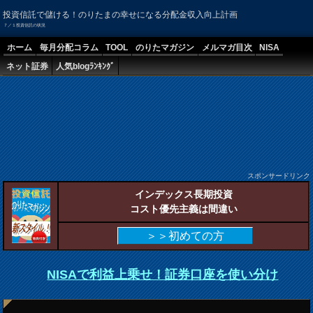
投資信託で儲ける！のりたまの幸せになる分配金収入向上計画
７／１投資信託の状況
ホーム
毎月分配コラム
TOOL
のりたマガジン
メルマガ目次
NISA
ネット証券
人気blogﾗﾝｷﾝｸﾞ
スポンサードリンク
インデックス長期投資
コスト優先主義は間違い
＞＞初めての方
NISAで利益上乗せ！証券口座を使い分け