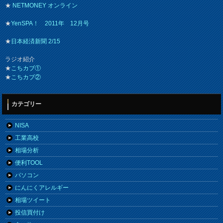
★
NETMONEY オンライン
★
YenSPA！ 2011年 12月号
★
日本経済新聞 2/15
ラジオ紹介
★
こちカブ①
★
こちカブ②
カテゴリー
NISA
工業高校
相場分析
便利TOOL
パソコン
にんにくアレルギー
相場ツイート
投信買付け