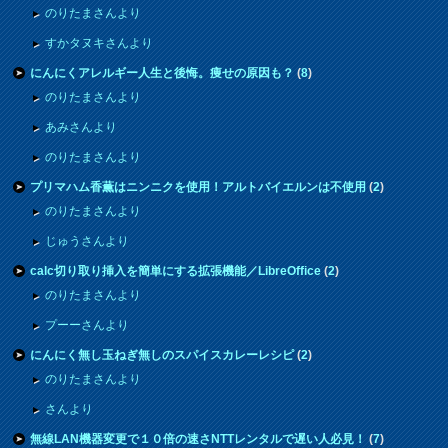
のりたまさんより
すかタヌキさんより
にんにくアレルギー人生と後悔。痩せの原因も？
(
8
)
のりたまさんより
あみさんより
のりたまさんより
プリマハム香薫はニンニクを使用！アルトバイエルンは不使用
(
2
)
のりたまさんより
じゅうさんより
calc切り取り挿入を簡単にする拡張機能／LibreOffice
(
2
)
のりたまさんより
プーーさんより
にんにく無し玉ねぎ無しのスパイスカレーレシピ
(
2
)
のりたまさんより
さんより
無線LAN機器変更で１０倍の速さNTTレンタルで遅い人必見！
(
7
)