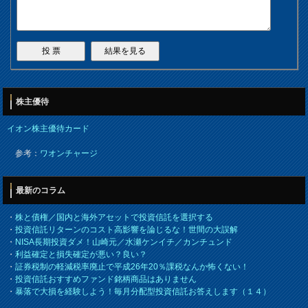
株主優待
イオン株主優待カード
参考：
ワオンチャージ
最新のコラム
・
株と債権／国内と海外アセットで投資信託を選択する
・
投資信託リターンのコスト高影響を論じるな！世間の大誤解
・
NISA長期投資ダメ！山崎元／水瀬ケンイチ／カンチュンド
・
利益確定と損失確定が悪い？良い？
・
証券税制の軽減税率廃止で平成26年20％課税なんか怖くない！
・
投資信託おすすめファンド銘柄商品はありません
・
暴落で大損を経験しよう！毎月分配型投資信託お答えします（１４）