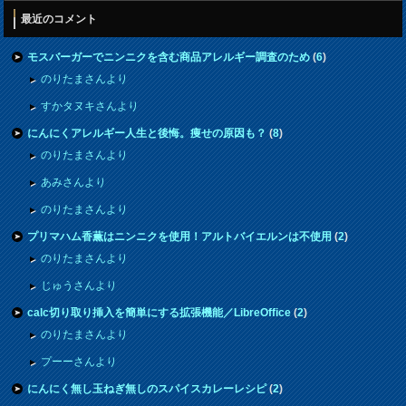
最近のコメント
モスバーガーでニンニクを含む商品アレルギー調査のため
(
6
)
のりたまさんより
すかタヌキさんより
にんにくアレルギー人生と後悔。痩せの原因も？
(
8
)
のりたまさんより
あみさんより
のりたまさんより
プリマハム香薫はニンニクを使用！アルトバイエルンは不使用
(
2
)
のりたまさんより
じゅうさんより
calc切り取り挿入を簡単にする拡張機能／LibreOffice
(
2
)
のりたまさんより
プーーさんより
にんにく無し玉ねぎ無しのスパイスカレーレシピ
(
2
)