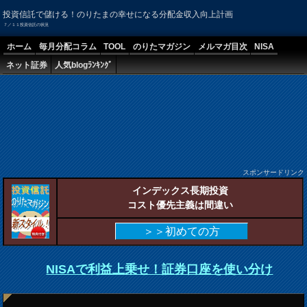
投資信託で儲ける！のりたまの幸せになる分配金収入向上計画
７／１１投資信託の状況
ホーム
毎月分配コラム
TOOL
のりたマガジン
メルマガ目次
NISA
ネット証券
人気blogﾗﾝｷﾝｸﾞ
スポンサードリンク
インデックス長期投資
コスト優先主義は間違い
＞＞初めての方
NISAで利益上乗せ！証券口座を使い分け