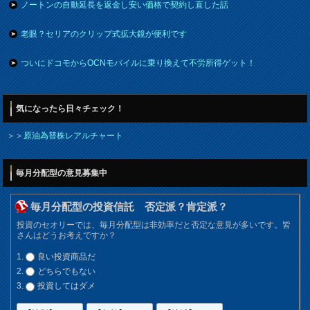
ノートンの自動延長を返金し安い価格で契約し直した話
老眼？セリアのクリップ式拡大鏡が便利です
ついにドコモからOCNモバイルに乗り換えて不労所得ゲット！
気になったら日々チェック！
＞＞
原油為替株レアルチャート
毎月分配型の意見募集中
毎月分配型の投資信託 否定派？肯定派？
投資のセオリーでは、毎月分配型は非効率だと否定な意見が多いです。皆
さんはどうお考えですか？
良い投資商品だ
どちらでもない
投資してはダメ