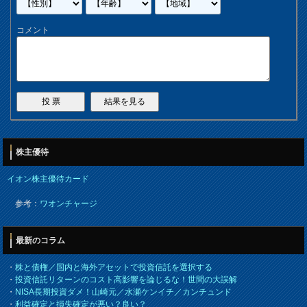
コメント
株主優待
イオン株主優待カード
参考：
ワオンチャージ
最新のコラム
・
株と債権／国内と海外アセットで投資信託を選択する
・
投資信託リターンのコスト高影響を論じるな！世間の大誤解
・
NISA長期投資ダメ！山崎元／水瀬ケンイチ／カンチュンド
・
利益確定と損失確定が悪い？良い？