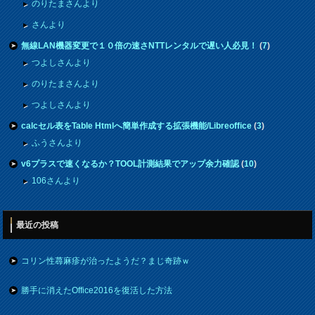
のりたまさんより
さんより
無線LAN機器変更で１０倍の速さNTTレンタルで遅い人必見！
(
7
)
つよしさんより
のりたまさんより
つよしさんより
calcセル表をTable Htmlへ簡単作成する拡張機能/Libreoffice
(
3
)
ふうさんより
v6プラスで速くなるか？TOOL計測結果でアップ余力確認
(
10
)
106さんより
最近の投稿
コリン性蕁麻疹が治ったようだ？まじ奇跡ｗ
勝手に消えたOffice2016を復活した方法