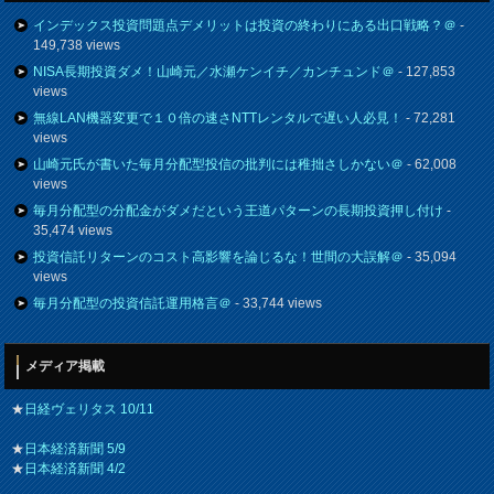
インデックス投資問題点デメリットは投資の終わりにある出口戦略？＠
-
149,738 views
NISA長期投資ダメ！山崎元／水瀬ケンイチ／カンチュンド＠
- 127,853
views
無線LAN機器変更で１０倍の速さNTTレンタルで遅い人必見！
- 72,281
views
山崎元氏が書いた毎月分配型投信の批判には稚拙さしかない＠
- 62,008
views
毎月分配型の分配金がダメだという王道パターンの長期投資押し付け
-
35,474 views
投資信託リターンのコスト高影響を論じるな！世間の大誤解＠
- 35,094
views
毎月分配型の投資信託運用格言＠
- 33,744 views
メディア掲載
★
日経ヴェリタス 10/11
★
日本経済新聞 5/9
★
日本経済新聞 4/2