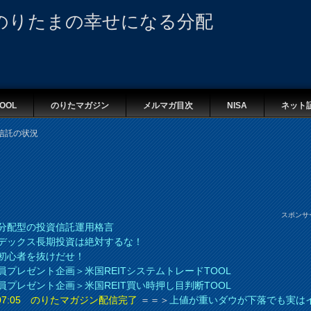
のりたまの幸せになる分配
OOL
のりたマガジン
メルマガ目次
NISA
ネット
信託の状況
スポンサ
分配型の投資信託運用格言
デックス長期投資は絶対するな！
初心者を抜けだせ！
員プレゼント企画＞米国REITシステムトレードTOOL
員プレゼント企画＞米国REIT買い時押し目判断TOOL
8 07:05 のりたマガジン配信完了
＝＝＞
上値が重いダウが下落でも実は