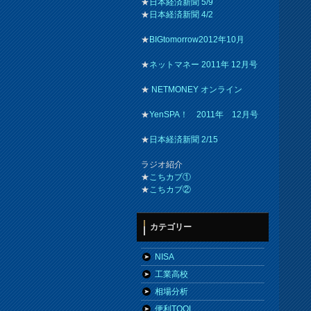
★
日本経済新聞 5/9
★
日本経済新聞 4/2
★
BIGtomorrow2012年10月
★
ネットマネー 2011年 12月号
★
NETMONEY オンライン
★
YenSPA！ 2011年 12月号
★
日本経済新聞 2/15
ラジオ紹介
★
こちカブ①
★
こちカブ②
カテゴリー
NISA
工業高校
相場分析
便利TOOL