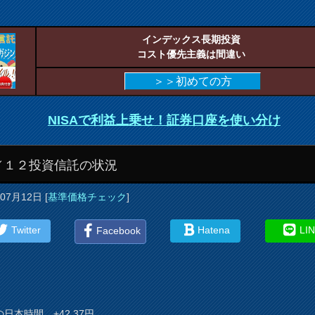
インデックス長期投資
コスト優先主義は間違い
＞＞初めての方
NISAで利益上乗せ！証券口座を使い分け
／１２投資信託の状況
年07月12日
[
基準価格チェック
]
Twitter
Hatena
LI
Facebook
日本時間、+42.37円。