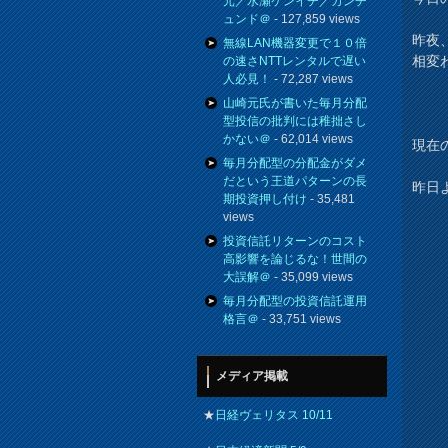
元／水瀬ケンイチ／カンチ
ュンド＠
- 127,859 views
昨夜
無線LAN機器変更で１０倍
相変
の速さNTTレンタルで遅い
人必見！
- 72,287 views
山崎元氏が書いた毎月分配
型投信の批判には稚拙さし
かない＠
- 62,014 views
現在の
毎月分配型の分配金がダメ
だという王道パターンの長
昨日
期投資押し付け
- 35,481
views
投資信託リターンのコスト
高影響を論じるな！世間の
大誤解＠
- 35,099 views
毎月分配型の投資信託運用
格言＠
- 33,751 views
メディア掲載
★
日経ヴェリタス 10/11