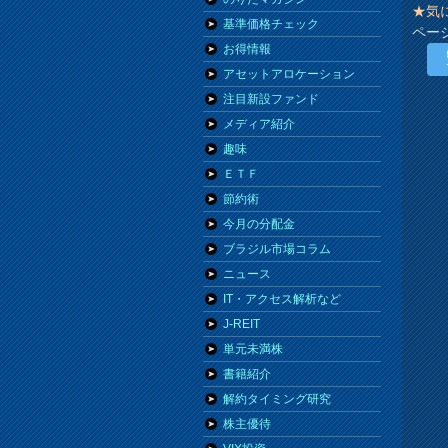
★気
基準価格チェック
ペー
お得情報
アセットアロケーション
注目新設ファンド
メディア紹介
趣味
ＥＴＦ
節約術
今月の分配金
ブラジル市場コラム
ニュース
IT・アクセス解析など
J-REIT
単元未満株
書籍紹介
解約タイミング研究
株主優待