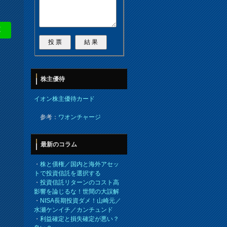
E
株主優待
イオン株主優待カード
参考：
ワオンチャージ
最新のコラム
・
株と債権／国内と海外アセッ
トで投資信託を選択する
・
投資信託リターンのコスト高
影響を論じるな！世間の大誤解
・
NISA長期投資ダメ！山崎元／
水瀬ケンイチ／カンチュンド
・
利益確定と損失確定が悪い？