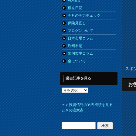
VIX投資
積立日記
今月の実力チェック
保険見直し
ブログについて
日本市場コラム
欧州市場
米国市場コラム
金について
スポ
過去記事を見る
お
＝＞
投資信託の過去成績を見る
ときの注意点