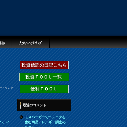
証券
人気blogﾗﾝｷﾝｸﾞ
投資信託の日記こちら
投資ＴＯＯＬ一覧
ードリンク
便利ＴＯＯＬ
最近のコメント
モスバーガーでニンニクを
含む商品アレルギー調査の
イケイ