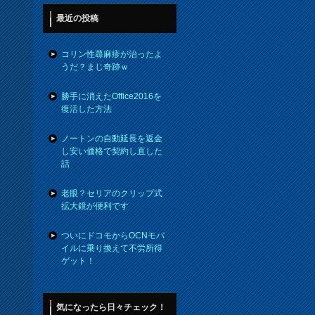
最近の投稿
コリン性蕁麻疹が治ったよ
うだ？まじ奇跡ｗ
勝手に消えたOffice2016を
復活した方法
ノートンの自動延長を返金
し安い価格で契約し直した
話
老眼？セリアのクリップ式
拡大鏡が便利です
ついにドコモからOCNモバ
イルに乗り換えて不労所得
ゲット！
気になったら日々チェック！