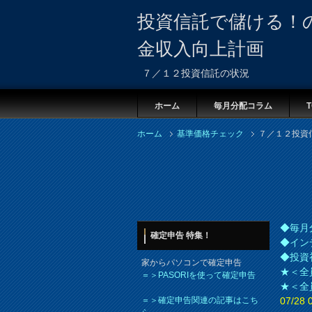
投資信託で儲ける！
金収入向上計画
７／１２投資信託の状況
ホーム
毎月分配コラム
T
ホーム
基準価格チェック
７／１２投資
◆毎月
確定申告 特集！
◆イン
◆投資
家からパソコンで確定申告
★＜全
＝＞PASORIを使って確定申告
★＜全
＝＞確定申告関連の記事はこち
07/2