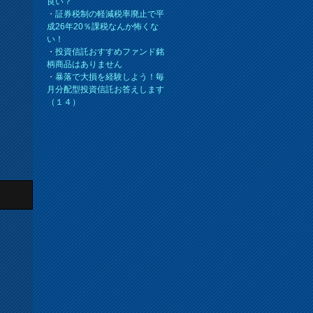
良い？
・
証券税制の軽減税率廃止で平
成26年20％課税なんか怖くな
い！
・
投資信託おすすめファンド銘
柄商品はありません
・
暴落で大損を経験しよう！毎
月分配型投資信託お答えします
（１４）