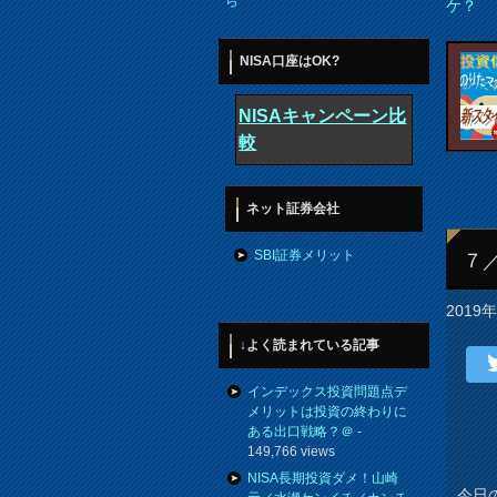
ら
ケ？
NISA口座はOK?
NISAキャンペーン比
較
ネット証券会社
SBI証券メリット
７
2019
↓よく読まれている記事
インデックス投資問題点デ
メリットは投資の終わりに
ある出口戦略？＠
-
149,766 views
NISA長期投資ダメ！山崎
今日の