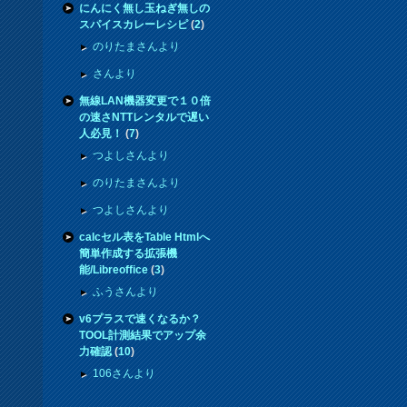
にんにく無し玉ねぎ無しの
スパイスカレーレシピ
(
2
)
のりたまさんより
さんより
無線LAN機器変更で１０倍
の速さNTTレンタルで遅い
人必見！
(
7
)
つよしさんより
のりたまさんより
つよしさんより
calcセル表をTable Htmlへ
簡単作成する拡張機
能/Libreoffice
(
3
)
ふうさんより
v6プラスで速くなるか？
TOOL計測結果でアップ余
力確認
(
10
)
106さんより