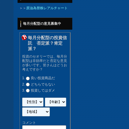
＞＞
原油為替株レアルチャート
毎月分配型の意見募集中
毎月分配型の投資信
託 否定派？肯定
派？
投資のセオリーでは、毎月分
配型は非効率だと否定な意見
が多いです。皆さんはどうお
考えですか？
良い投資商品だ
どちらでもない
投資してはダメ
コメント