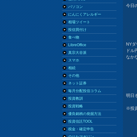
今日の
パソコン
にんにくアレルギー
相場ツイート
投信買付け
食べ物
NY
LibreOffice
ドル
真宗大谷派
なか
スマホ
相続
その他
ネット証券
毎月分配投信コラム
明日
投資教訓
投資戦略
※投
優良銘柄の発掘方法
投資信託TOOL
税金・確定申告
のりたマガジン