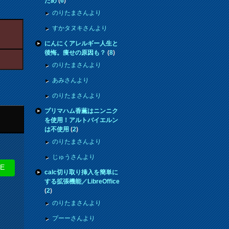
ため
(
6
)
のりたまさんより
すかタヌキさんより
にんにくアレルギー人生と
後悔。痩せの原因も？
(
8
)
のりたまさんより
あみさんより
のりたまさんより
プリマハム香薫はニンニク
を使用！アルトバイエルン
は不使用
(
2
)
のりたまさんより
じゅうさんより
NE
calc切り取り挿入を簡単に
する拡張機能／LibreOffice
(
2
)
のりたまさんより
プーーさんより