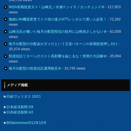
NISA長期投資ダメ！山崎元／水瀬ケンイチ／カンチュンド＠
- 127,853
views
無線LAN機器変更で１０倍の速さNTTレンタルで遅い人必見！
- 72,282
views
山崎元氏が書いた毎月分配型投信の批判には稚拙さしかない＠
- 62,008
views
毎月分配型の分配金がダメだという王道パターンの長期投資押し付け
-
35,474 views
投資信託リターンのコスト高影響を論じるな！世間の大誤解＠
- 35,094
views
毎月分配型の投資信託運用格言＠
- 33,745 views
メディア掲載
★
日経ヴェリタス 10/11
★
日本経済新聞 5/9
★
日本経済新聞 4/2
★
BIGtomorrow2012年10月