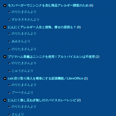
モスバーガーでニンニクを含む商品アレルギー調査のため
(
6
)
のりたまさんより
すかタヌキさんより
にんにくアレルギー人生と後悔。痩せの原因も？
(
8
)
のりたまさんより
あみさんより
のりたまさんより
プリマハム香薫はニンニクを使用！アルトバイエルンは不使用
(
2
)
のりたまさんより
じゅうさんより
calc切り取り挿入を簡単にする拡張機能／LibreOffice
(
2
)
のりたまさんより
プーーさんより
にんにく無し玉ねぎ無しのスパイスカレーレシピ
(
2
)
のりたまさんより
さんより