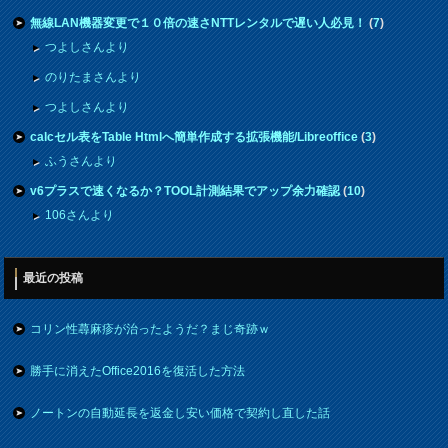
無線LAN機器変更で１０倍の速さNTTレンタルで遅い人必見！
(
7
)
つよしさんより
のりたまさんより
つよしさんより
calcセル表をTable Htmlへ簡単作成する拡張機能/Libreoffice
(
3
)
ふうさんより
v6プラスで速くなるか？TOOL計測結果でアップ余力確認
(
10
)
106さんより
最近の投稿
コリン性蕁麻疹が治ったようだ？まじ奇跡ｗ
勝手に消えたOffice2016を復活した方法
ノートンの自動延長を返金し安い価格で契約し直した話