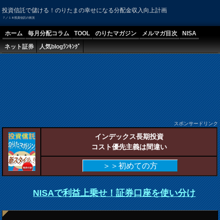
投資信託で儲ける！のりたまの幸せになる分配金収入向上計画
７／１８投資信託の状況
ホーム
毎月分配コラム
TOOL
のりたマガジン
メルマガ目次
NISA
ネット証券
人気blogﾗﾝｷﾝｸﾞ
スポンサードリンク
インデックス長期投資
コスト優先主義は間違い
＞＞初めての方
NISAで利益上乗せ！証券口座を使い分け