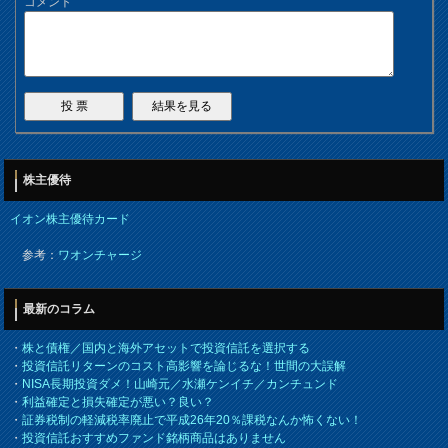
コメント
株主優待
イオン株主優待カード
参考：
ワオンチャージ
最新のコラム
・
株と債権／国内と海外アセットで投資信託を選択する
・
投資信託リターンのコスト高影響を論じるな！世間の大誤解
・
NISA長期投資ダメ！山崎元／水瀬ケンイチ／カンチュンド
・
利益確定と損失確定が悪い？良い？
・
証券税制の軽減税率廃止で平成26年20％課税なんか怖くない！
・
投資信託おすすめファンド銘柄商品はありません