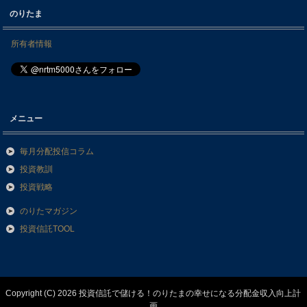
のりたま
所有者情報
メニュー
毎月分配投信コラム
投資教訓
投資戦略
のりたマガジン
投資信託TOOL
Copyright (C) 2026 投資信託で儲ける！のりたまの幸せになる分配金収入向上計
画