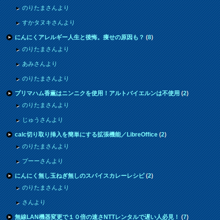
のりたまさんより
すかタヌキさんより
にんにくアレルギー人生と後悔。痩せの原因も？
(
8
)
のりたまさんより
あみさんより
のりたまさんより
プリマハム香薫はニンニクを使用！アルトバイエルンは不使用
(
2
)
のりたまさんより
じゅうさんより
calc切り取り挿入を簡単にする拡張機能／LibreOffice
(
2
)
のりたまさんより
プーーさんより
にんにく無し玉ねぎ無しのスパイスカレーレシピ
(
2
)
のりたまさんより
さんより
無線LAN機器変更で１０倍の速さNTTレンタルで遅い人必見！
(
7
)