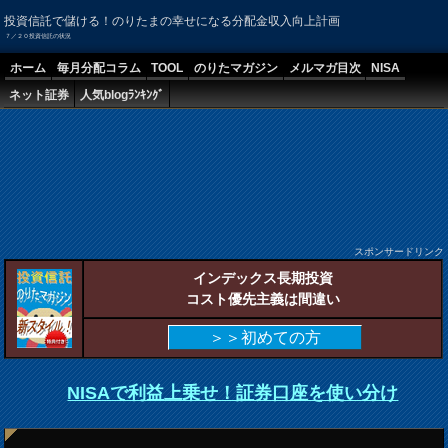
投資信託で儲ける！のりたまの幸せになる分配金収入向上計画
７／２０投資信託の状況
ホーム
毎月分配コラム
TOOL
のりたマガジン
メルマガ目次
NISA
ネット証券
人気blogﾗﾝｷﾝｸﾞ
スポンサードリンク
インデックス長期投資
コスト優先主義は間違い
＞＞初めての方
NISAで利益上乗せ！証券口座を使い分け