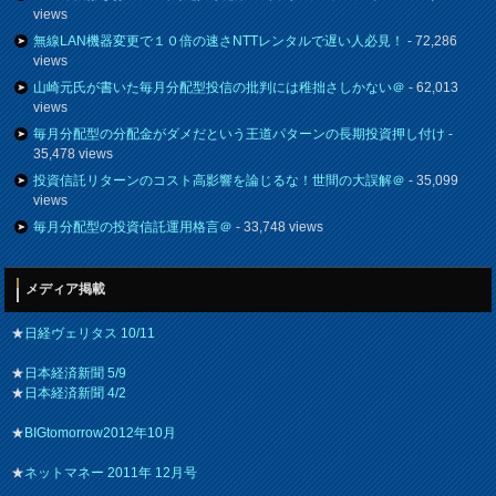
views
無線LAN機器変更で１０倍の速さNTTレンタルで遅い人必見！
- 72,286
views
山崎元氏が書いた毎月分配型投信の批判には稚拙さしかない＠
- 62,013
views
毎月分配型の分配金がダメだという王道パターンの長期投資押し付け
-
35,478 views
投資信託リターンのコスト高影響を論じるな！世間の大誤解＠
- 35,099
views
毎月分配型の投資信託運用格言＠
- 33,748 views
メディア掲載
★
日経ヴェリタス 10/11
★
日本経済新聞 5/9
★
日本経済新聞 4/2
★
BIGtomorrow2012年10月
★
ネットマネー 2011年 12月号