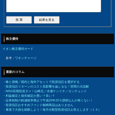
株主優待
イオン株主優待カード
参考：
ワオンチャージ
最新のコラム
・
株と債権／国内と海外アセットで投資信託を選択する
・
投資信託リターンのコスト高影響を論じるな！世間の大誤解
・
NISA長期投資ダメ！山崎元／水瀬ケンイチ／カンチュンド
・
利益確定と損失確定が悪い？良い？
・
証券税制の軽減税率廃止で平成26年20％課税なんか怖くない！
・
投資信託おすすめファンド銘柄商品はありません
・
暴落で大損を経験しよう！毎月分配型投資信託お答えします（１４）