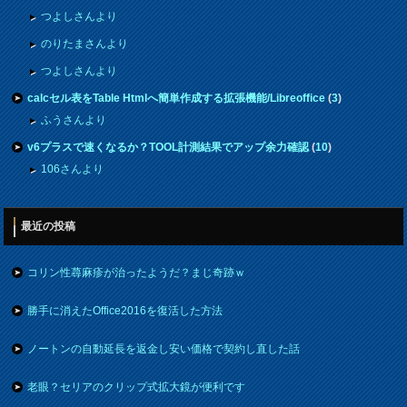
つよしさんより
のりたまさんより
つよしさんより
calcセル表をTable Htmlへ簡単作成する拡張機能/Libreoffice
(
3
)
ふうさんより
v6プラスで速くなるか？TOOL計測結果でアップ余力確認
(
10
)
106さんより
最近の投稿
コリン性蕁麻疹が治ったようだ？まじ奇跡ｗ
勝手に消えたOffice2016を復活した方法
ノートンの自動延長を返金し安い価格で契約し直した話
老眼？セリアのクリップ式拡大鏡が便利です