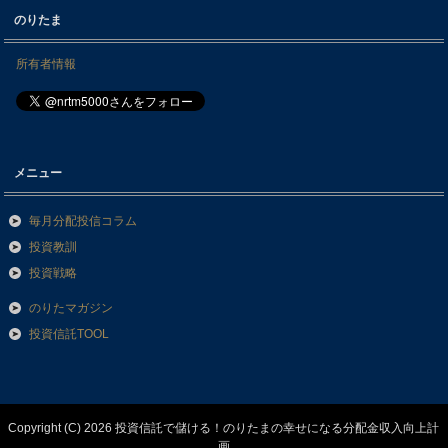
のりたま
所有者情報
メニュー
毎月分配投信コラム
投資教訓
投資戦略
のりたマガジン
投資信託TOOL
Copyright (C) 2026 投資信託で儲ける！のりたまの幸せになる分配金収入向上計
画