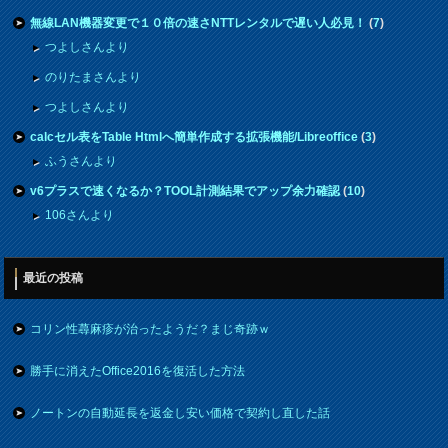
無線LAN機器変更で１０倍の速さNTTレンタルで遅い人必見！
(
7
)
つよしさんより
のりたまさんより
つよしさんより
calcセル表をTable Htmlへ簡単作成する拡張機能/Libreoffice
(
3
)
ふうさんより
v6プラスで速くなるか？TOOL計測結果でアップ余力確認
(
10
)
106さんより
最近の投稿
コリン性蕁麻疹が治ったようだ？まじ奇跡ｗ
勝手に消えたOffice2016を復活した方法
ノートンの自動延長を返金し安い価格で契約し直した話