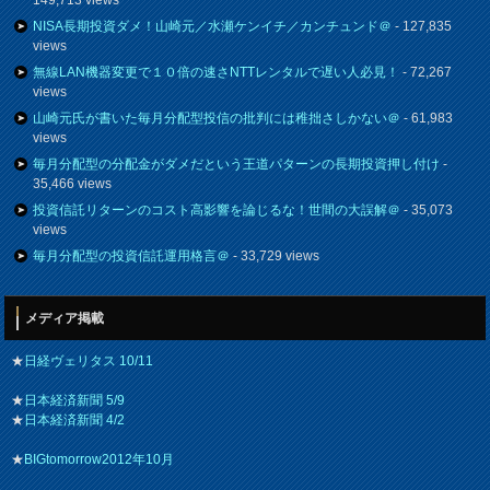
NISA長期投資ダメ！山崎元／水瀬ケンイチ／カンチュンド＠
- 127,835
views
無線LAN機器変更で１０倍の速さNTTレンタルで遅い人必見！
- 72,267
views
山崎元氏が書いた毎月分配型投信の批判には稚拙さしかない＠
- 61,983
views
毎月分配型の分配金がダメだという王道パターンの長期投資押し付け
-
35,466 views
投資信託リターンのコスト高影響を論じるな！世間の大誤解＠
- 35,073
views
毎月分配型の投資信託運用格言＠
- 33,729 views
メディア掲載
★
日経ヴェリタス 10/11
★
日本経済新聞 5/9
★
日本経済新聞 4/2
★
BIGtomorrow2012年10月