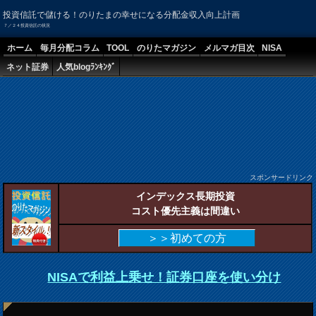
投資信託で儲ける！のりたまの幸せになる分配金収入向上計画
７／２４投資信託の状況
ホーム
毎月分配コラム
TOOL
のりたマガジン
メルマガ目次
NISA
ネット証券
人気blogﾗﾝｷﾝｸﾞ
スポンサードリンク
インデックス長期投資
コスト優先主義は間違い
＞＞初めての方
NISAで利益上乗せ！証券口座を使い分け