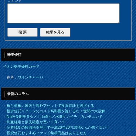
コメント
株主優待
イオン株主優待カード
参考：
ワオンチャージ
最新のコラム
・
株と債権／国内と海外アセットで投資信託を選択する
・
投資信託リターンのコスト高影響を論じるな！世間の大誤解
・
NISA長期投資ダメ！山崎元／水瀬ケンイチ／カンチュンド
・
利益確定と損失確定が悪い？良い？
・
証券税制の軽減税率廃止で平成26年20％課税なんか怖くない！
・
投資信託おすすめファンド銘柄商品はありません