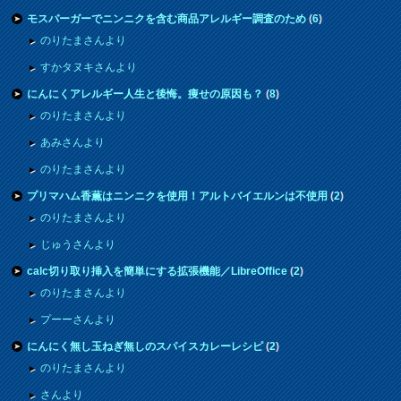
モスバーガーでニンニクを含む商品アレルギー調査のため
(
6
)
のりたまさんより
すかタヌキさんより
にんにくアレルギー人生と後悔。痩せの原因も？
(
8
)
のりたまさんより
あみさんより
のりたまさんより
プリマハム香薫はニンニクを使用！アルトバイエルンは不使用
(
2
)
のりたまさんより
じゅうさんより
calc切り取り挿入を簡単にする拡張機能／LibreOffice
(
2
)
のりたまさんより
プーーさんより
にんにく無し玉ねぎ無しのスパイスカレーレシピ
(
2
)
のりたまさんより
さんより