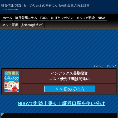
投資信託で儲ける！のりたまの幸せになる分配金収入向上計画
７／２４投資信託の状況
ホーム
毎月分配コラム
TOOL
のりたマガジン
メルマガ目次
NISA
ネット証券
人気blogﾗﾝｷﾝｸﾞ
スポンサードリンク
インデックス長期投資
コスト優先主義は間違い
＞＞初めての方
NISAで利益上乗せ！証券口座を使い分け