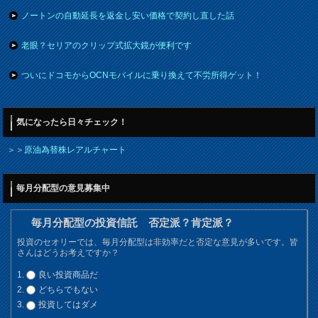
ノートンの自動延長を返金し安い価格で契約し直した話
老眼？セリアのクリップ式拡大鏡が便利です
ついにドコモからOCNモバイルに乗り換えて不労所得ゲット！
気になったら日々チェック！
＞＞
原油為替株レアルチャート
毎月分配型の意見募集中
毎月分配型の投資信託 否定派？肯定派？
投資のセオリーでは、毎月分配型は非効率だと否定な意見が多いです。皆
さんはどうお考えですか？
良い投資商品だ
どちらでもない
投資してはダメ