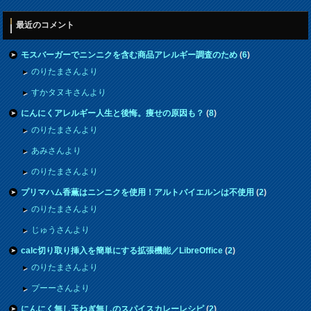
最近のコメント
モスバーガーでニンニクを含む商品アレルギー調査のため
(
6
)
のりたまさんより
すかタヌキさんより
にんにくアレルギー人生と後悔。痩せの原因も？
(
8
)
のりたまさんより
あみさんより
のりたまさんより
プリマハム香薫はニンニクを使用！アルトバイエルンは不使用
(
2
)
のりたまさんより
じゅうさんより
calc切り取り挿入を簡単にする拡張機能／LibreOffice
(
2
)
のりたまさんより
プーーさんより
にんにく無し玉ねぎ無しのスパイスカレーレシピ
(
2
)