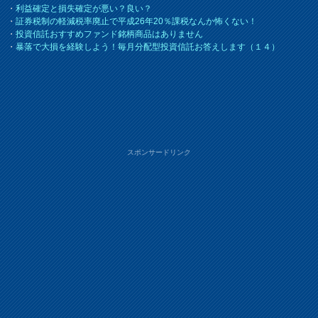
・
利益確定と損失確定が悪い？良い？
・
証券税制の軽減税率廃止で平成26年20％課税なんか怖くない！
・
投資信託おすすめファンド銘柄商品はありません
・
暴落で大損を経験しよう！毎月分配型投資信託お答えします（１４）
スポンサードリンク