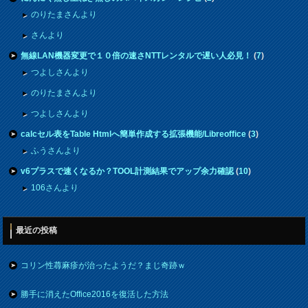
のりたまさんより
さんより
無線LAN機器変更で１０倍の速さNTTレンタルで遅い人必見！
(
7
)
つよしさんより
のりたまさんより
つよしさんより
calcセル表をTable Htmlへ簡単作成する拡張機能/Libreoffice
(
3
)
ふうさんより
v6プラスで速くなるか？TOOL計測結果でアップ余力確認
(
10
)
106さんより
最近の投稿
コリン性蕁麻疹が治ったようだ？まじ奇跡ｗ
勝手に消えたOffice2016を復活した方法