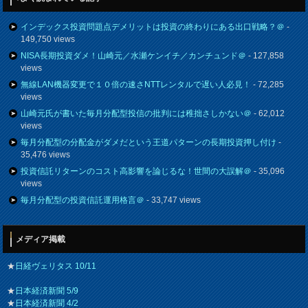
インデックス投資問題点デメリットは投資の終わりにある出口戦略？＠
-
149,750 views
NISA長期投資ダメ！山崎元／水瀬ケンイチ／カンチュンド＠
- 127,858
views
無線LAN機器変更で１０倍の速さNTTレンタルで遅い人必見！
- 72,285
views
山崎元氏が書いた毎月分配型投信の批判には稚拙さしかない＠
- 62,012
views
毎月分配型の分配金がダメだという王道パターンの長期投資押し付け
-
35,476 views
投資信託リターンのコスト高影響を論じるな！世間の大誤解＠
- 35,096
views
毎月分配型の投資信託運用格言＠
- 33,747 views
メディア掲載
★
日経ヴェリタス 10/11
★
日本経済新聞 5/9
★
日本経済新聞 4/2