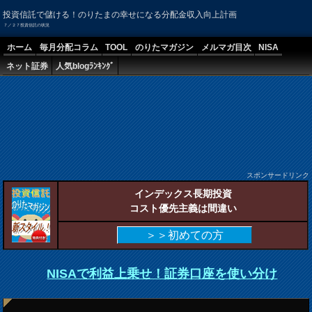
投資信託で儲ける！のりたまの幸せになる分配金収入向上計画
７／２７投資信託の状況
ホーム
毎月分配コラム
TOOL
のりたマガジン
メルマガ目次
NISA
ネット証券
人気blogﾗﾝｷﾝｸﾞ
スポンサードリンク
インデックス長期投資
コスト優先主義は間違い
＞＞初めての方
NISAで利益上乗せ！証券口座を使い分け