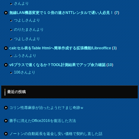
さんより
無線LAN機器変更で１０倍の速さNTTレンタルで遅い人必見！
(
7
)
つよしさんより
のりたまさんより
つよしさんより
calcセル表をTable Htmlへ簡単作成する拡張機能/Libreoffice
(
3
)
ふうさんより
v6プラスで速くなるか？TOOL計測結果でアップ余力確認
(
10
)
106さんより
最近の投稿
コリン性蕁麻疹が治ったようだ？まじ奇跡ｗ
勝手に消えたOffice2016を復活した方法
ノートンの自動延長を返金し安い価格で契約し直した話