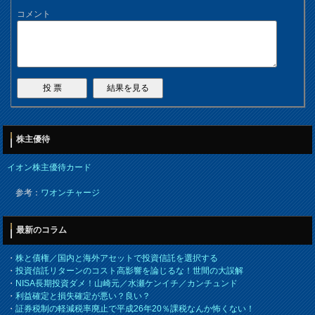
コメント
株主優待
イオン株主優待カード
参考：
ワオンチャージ
最新のコラム
・
株と債権／国内と海外アセットで投資信託を選択する
・
投資信託リターンのコスト高影響を論じるな！世間の大誤解
・
NISA長期投資ダメ！山崎元／水瀬ケンイチ／カンチュンド
・
利益確定と損失確定が悪い？良い？
・
証券税制の軽減税率廃止で平成26年20％課税なんか怖くない！