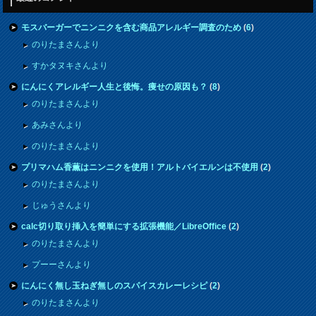
モスバーガーでニンニクを含む商品アレルギー調査のため
(
6
)
のりたまさんより
すかタヌキさんより
にんにくアレルギー人生と後悔。痩せの原因も？
(
8
)
のりたまさんより
あみさんより
のりたまさんより
プリマハム香薫はニンニクを使用！アルトバイエルンは不使用
(
2
)
のりたまさんより
じゅうさんより
calc切り取り挿入を簡単にする拡張機能／LibreOffice
(
2
)
のりたまさんより
プーーさんより
にんにく無し玉ねぎ無しのスパイスカレーレシピ
(
2
)
のりたまさんより