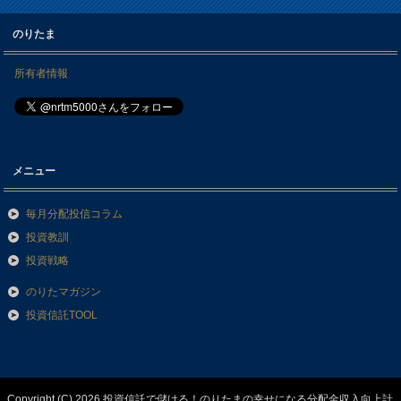
のりたま
所有者情報
メニュー
毎月分配投信コラム
投資教訓
投資戦略
のりたマガジン
投資信託TOOL
Copyright (C) 2026 投資信託で儲ける！のりたまの幸せになる分配金収入向上計