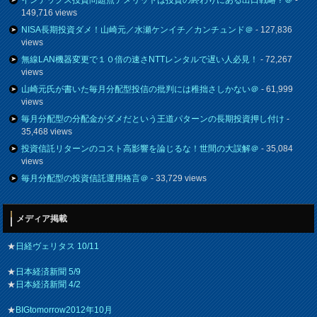
149,716 views
NISA長期投資ダメ！山崎元／水瀬ケンイチ／カンチュンド＠
- 127,836
views
無線LAN機器変更で１０倍の速さNTTレンタルで遅い人必見！
- 72,267
views
山崎元氏が書いた毎月分配型投信の批判には稚拙さしかない＠
- 61,999
views
毎月分配型の分配金がダメだという王道パターンの長期投資押し付け
-
35,468 views
投資信託リターンのコスト高影響を論じるな！世間の大誤解＠
- 35,084
views
毎月分配型の投資信託運用格言＠
- 33,729 views
メディア掲載
★
日経ヴェリタス 10/11
★
日本経済新聞 5/9
★
日本経済新聞 4/2
★
BIGtomorrow2012年10月