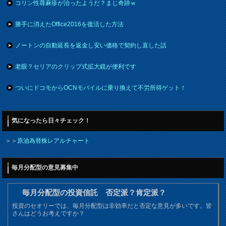
コリン性蕁麻疹が治ったようだ？まじ奇跡ｗ
勝手に消えたOffice2016を復活した方法
ノートンの自動延長を返金し安い価格で契約し直した話
老眼？セリアのクリップ式拡大鏡が便利です
ついにドコモからOCNモバイルに乗り換えて不労所得ゲット！
気になったら日々チェック！
＞＞
原油為替株レアルチャート
毎月分配型の意見募集中
毎月分配型の投資信託 否定派？肯定派？
投資のセオリーでは、毎月分配型は非効率だと否定な意見が多いです。皆
さんはどうお考えですか？