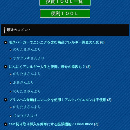
投資ＴＯＯＬ一覧
便利ＴＯＯＬ
最近のコメント
モスバーガーでニンニクを含む商品アレルギー調査のため
(
6
)
のりたまさんより
すかタヌキさんより
にんにくアレルギー人生と後悔。痩せの原因も？
(
8
)
のりたまさんより
あみさんより
のりたまさんより
プリマハム香薫はニンニクを使用！アルトバイエルンは不使用
(
2
)
のりたまさんより
じゅうさんより
calc切り取り挿入を簡単にする拡張機能／LibreOffice
(
2
)