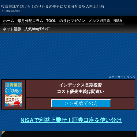
投資信託で儲ける！のりたまの幸せになる分配金収入向上計画
７／３投資信託の状況
ホーム
毎月分配コラム
TOOL
のりたマガジン
メルマガ目次
NISA
ネット証券
人気blogﾗﾝｷﾝｸﾞ
スポンサードリンク
インデックス長期投資
コスト優先主義は間違い
＞＞初めての方
NISAで利益上乗せ！証券口座を使い分け