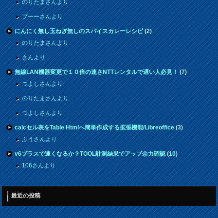
のりたまさんより
プーーさんより
にんにく無し玉ねぎ無しのスパイスカレーレシピ
(
2
)
のりたまさんより
さんより
無線LAN機器変更で１０倍の速さNTTレンタルで遅い人必見！
(
7
)
つよしさんより
のりたまさんより
つよしさんより
calcセル表をTable Htmlへ簡単作成する拡張機能/Libreoffice
(
3
)
ふうさんより
v6プラスで速くなるか？TOOL計測結果でアップ余力確認
(
10
)
106さんより
最近の投稿