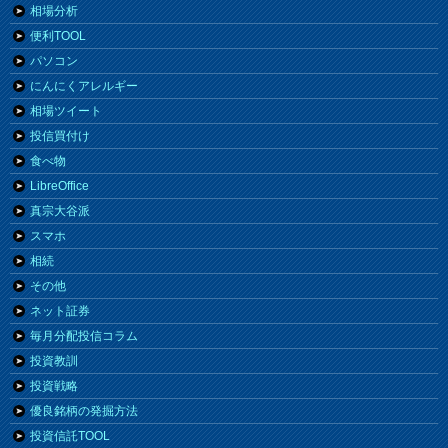
相場分析
便利TOOL
パソコン
にんにくアレルギー
相場ツイート
投信買付け
食べ物
LibreOffice
真宗大谷派
スマホ
相続
その他
ネット証券
毎月分配投信コラム
投資教訓
投資戦略
優良銘柄の発掘方法
投資信託TOOL