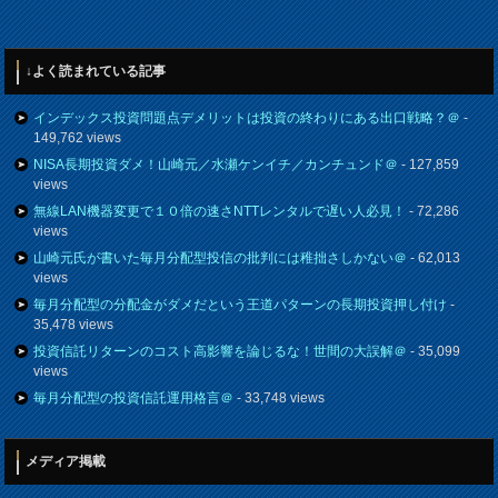
↓よく読まれている記事
インデックス投資問題点デメリットは投資の終わりにある出口戦略？＠
-
149,762 views
NISA長期投資ダメ！山崎元／水瀬ケンイチ／カンチュンド＠
- 127,859
views
無線LAN機器変更で１０倍の速さNTTレンタルで遅い人必見！
- 72,286
views
山崎元氏が書いた毎月分配型投信の批判には稚拙さしかない＠
- 62,013
views
毎月分配型の分配金がダメだという王道パターンの長期投資押し付け
-
35,478 views
投資信託リターンのコスト高影響を論じるな！世間の大誤解＠
- 35,099
views
毎月分配型の投資信託運用格言＠
- 33,748 views
メディア掲載