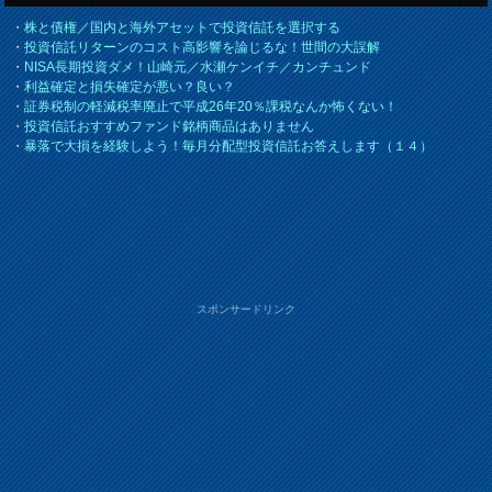
・
株と債権／国内と海外アセットで投資信託を選択する
・
投資信託リターンのコスト高影響を論じるな！世間の大誤解
・
NISA長期投資ダメ！山崎元／水瀬ケンイチ／カンチュンド
・
利益確定と損失確定が悪い？良い？
・
証券税制の軽減税率廃止で平成26年20％課税なんか怖くない！
・
投資信託おすすめファンド銘柄商品はありません
・
暴落で大損を経験しよう！毎月分配型投資信託お答えします（１４）
スポンサードリンク