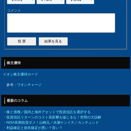
コメント
株主優待
イオン株主優待カード
参考：
ワオンチャージ
最新のコラム
・
株と債権／国内と海外アセットで投資信託を選択する
・
投資信託リターンのコスト高影響を論じるな！世間の大誤解
・
NISA長期投資ダメ！山崎元／水瀬ケンイチ／カンチュンド
・
利益確定と損失確定が悪い？良い？