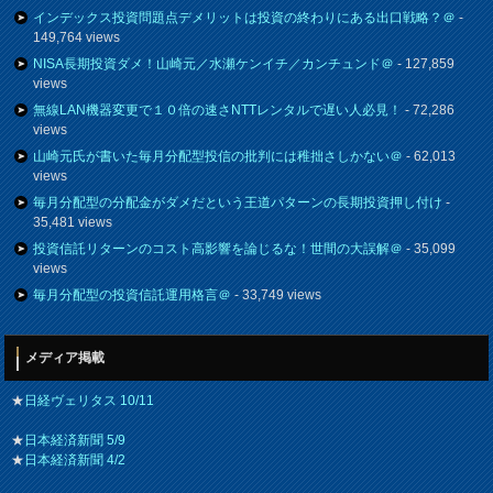
インデックス投資問題点デメリットは投資の終わりにある出口戦略？＠
-
149,764 views
NISA長期投資ダメ！山崎元／水瀬ケンイチ／カンチュンド＠
- 127,859
views
無線LAN機器変更で１０倍の速さNTTレンタルで遅い人必見！
- 72,286
views
山崎元氏が書いた毎月分配型投信の批判には稚拙さしかない＠
- 62,013
views
毎月分配型の分配金がダメだという王道パターンの長期投資押し付け
-
35,481 views
投資信託リターンのコスト高影響を論じるな！世間の大誤解＠
- 35,099
views
毎月分配型の投資信託運用格言＠
- 33,749 views
メディア掲載
★
日経ヴェリタス 10/11
★
日本経済新聞 5/9
★
日本経済新聞 4/2