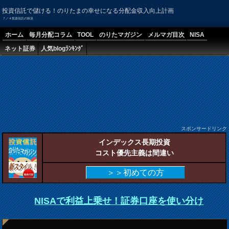
投資信託で儲ける！のりたまの幸せになる分配金収入向上計画
７／４投資信託の状況
ホーム
毎月分配コラム
TOOL
のりたマガジン
メルマガ目次
NISA
ネット証券
人気blogﾗﾝｷﾝｸﾞ
スポンサードリンク
インデックス長期投資
コスト優先主義は間違い
＞＞初めての方
NISAで利益上乗せ！証券口座を使い分け