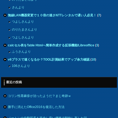
さんより
無線LAN機器変更で１０倍の速さNTTレンタルで遅い人必見！
(
7
)
つよしさんより
のりたまさんより
つよしさんより
calcセル表をTable Htmlへ簡単作成する拡張機能/Libreoffice
(
3
)
ふうさんより
v6プラスで速くなるか？TOOL計測結果でアップ余力確認
(
10
)
106さんより
最近の投稿
コリン性蕁麻疹が治ったようだ？まじ奇跡ｗ
勝手に消えたOffice2016を復活した方法
ノートンの自動延長を返金し安い価格で契約し直した話