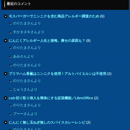
最近のコメント
モスバーガーでニンニクを含む商品アレルギー調査のため
(
6
)
のりたまさんより
すかタヌキさんより
にんにくアレルギー人生と後悔。痩せの原因も？
(
8
)
のりたまさんより
あみさんより
のりたまさんより
プリマハム香薫はニンニクを使用！アルトバイエルンは不使用
(
2
)
のりたまさんより
じゅうさんより
calc切り取り挿入を簡単にする拡張機能／LibreOffice
(
2
)
のりたまさんより
プーーさんより
にんにく無し玉ねぎ無しのスパイスカレーレシピ
(
2
)
のりたまさんより