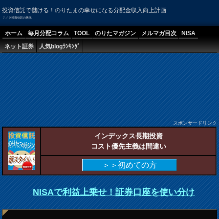
投資信託で儲ける！のりたまの幸せになる分配金収入向上計画
７／９投資信託の状況
ホーム
毎月分配コラム
TOOL
のりたマガジン
メルマガ目次
NISA
ネット証券
人気blogﾗﾝｷﾝｸﾞ
スポンサードリンク
インデックス長期投資
コスト優先主義は間違い
＞＞初めての方
NISAで利益上乗せ！証券口座を使い分け