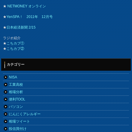
★
NETMONEY オンライン
★
YenSPA！ 2011年 12月号
★
日本経済新聞 2/15
ラジオ紹介
★
こちカブ①
★
こちカブ②
カテゴリー
NISA
工業高校
相場分析
便利TOOL
パソコン
にんにくアレルギー
相場ツイート
投信買付け