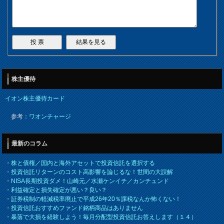
株主優待
イオン株主優待カード
参考：
ワオンチャージ
最新のコラム
・
株と債権／国内と海外アセットで投資信託を選択する
・
投資信託リターンのコスト高影響を論じるな！世間の大誤解
・
NISA長期投資ダメ！山崎元／水瀬ケンイチ／カンチュンド
・
利益確定と損失確定が悪い？良い？
・
証券税制の軽減税率廃止で平成26年20％課税なんか怖くない！
・
投資信託おすすめファンド銘柄商品はありません
・
暴落で大損を経験しよう！毎月分配型投資信託お答えします（１４）