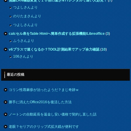
無線LAN機器変更で１０倍の速さNTTレンタルで遅い人必見！
(
7
)
つよしさんより
のりたまさんより
つよしさんより
calcセル表をTable Htmlへ簡単作成する拡張機能/Libreoffice
(
3
)
ふうさんより
v6プラスで速くなるか？TOOL計測結果でアップ余力確認
(
10
)
106さんより
最近の投稿
コリン性蕁麻疹が治ったようだ？まじ奇跡ｗ
勝手に消えたOffice2016を復活した方法
ノートンの自動延長を返金し安い価格で契約し直した話
老眼？セリアのクリップ式拡大鏡が便利です