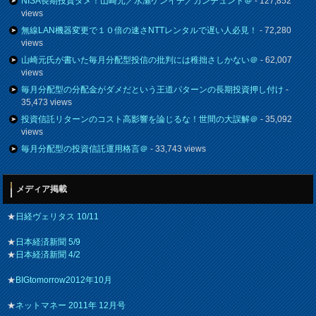
NISA長期投資ダメ！山崎元／水瀬ケンイチ／カンチュンド＠
- 127,852
views
無線LAN機器変更で１０倍の速さNTTレンタルで遅い人必見！
- 72,280
views
山崎元氏が書いた毎月分配型投信の批判には稚拙さしかない＠
- 62,007
views
毎月分配型の分配金がダメだという王道パターンの長期投資押し付け
-
35,473 views
投資信託リターンのコスト高影響を論じるな！世間の大誤解＠
- 35,092
views
毎月分配型の投資信託運用格言＠
- 33,743 views
メディア掲載
★
日経ヴェリタス 10/11
★
日本経済新聞 5/9
★
日本経済新聞 4/2
★
BIGtomorrow2012年10月
★
ネットマネー 2011年 12月号