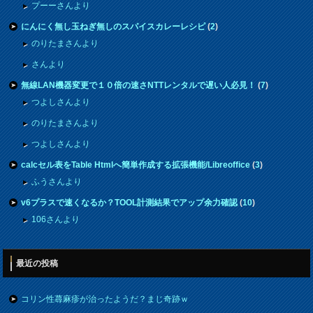
プーーさんより
にんにく無し玉ねぎ無しのスパイスカレーレシピ
(
2
)
のりたまさんより
さんより
無線LAN機器変更で１０倍の速さNTTレンタルで遅い人必見！
(
7
)
つよしさんより
のりたまさんより
つよしさんより
calcセル表をTable Htmlへ簡単作成する拡張機能/Libreoffice
(
3
)
ふうさんより
v6プラスで速くなるか？TOOL計測結果でアップ余力確認
(
10
)
106さんより
最近の投稿
コリン性蕁麻疹が治ったようだ？まじ奇跡ｗ