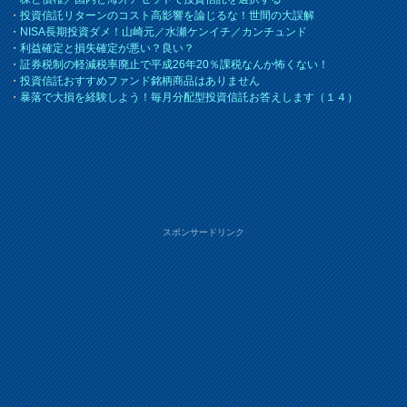
・
投資信託リターンのコスト高影響を論じるな！世間の大誤解
・
NISA長期投資ダメ！山崎元／水瀬ケンイチ／カンチュンド
・
利益確定と損失確定が悪い？良い？
・
証券税制の軽減税率廃止で平成26年20％課税なんか怖くない！
・
投資信託おすすめファンド銘柄商品はありません
・
暴落で大損を経験しよう！毎月分配型投資信託お答えします（１４）
スポンサードリンク