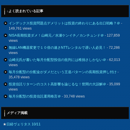
↓よく読まれている記事
インデックス投資問題点デメリットは投資の終わりにある出口戦略？＠
-
149,761 views
NISA長期投資ダメ！山崎元／水瀬ケンイチ／カンチュンド＠
- 127,859
views
無線LAN機器変更で１０倍の速さNTTレンタルで遅い人必見！
- 72,286
views
山崎元氏が書いた毎月分配型投信の批判には稚拙さしかない＠
- 62,013
views
毎月分配型の分配金がダメだという王道パターンの長期投資押し付け
-
35,478 views
投資信託リターンのコスト高影響を論じるな！世間の大誤解＠
- 35,099
views
毎月分配型の投資信託運用格言＠
- 33,748 views
メディア掲載
★
日経ヴェリタス 10/11