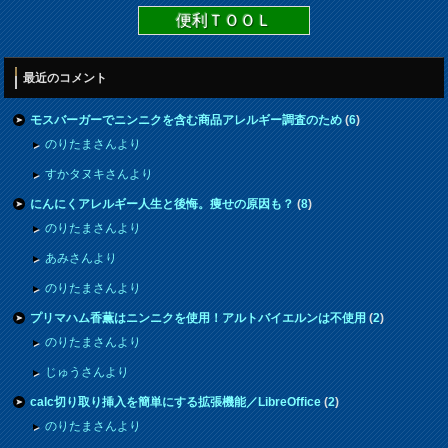
便利ＴＯＯＬ
最近のコメント
モスバーガーでニンニクを含む商品アレルギー調査のため
(
6
)
のりたまさんより
すかタヌキさんより
にんにくアレルギー人生と後悔。痩せの原因も？
(
8
)
のりたまさんより
あみさんより
のりたまさんより
プリマハム香薫はニンニクを使用！アルトバイエルンは不使用
(
2
)
のりたまさんより
じゅうさんより
calc切り取り挿入を簡単にする拡張機能／LibreOffice
(
2
)
のりたまさんより