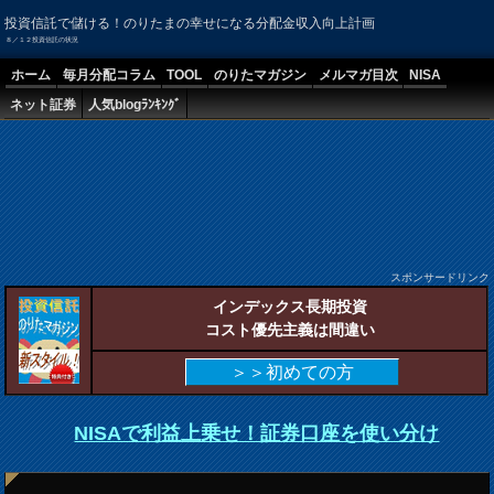
投資信託で儲ける！のりたまの幸せになる分配金収入向上計画
８／１２投資信託の状況
ホーム
毎月分配コラム
TOOL
のりたマガジン
メルマガ目次
NISA
ネット証券
人気blogﾗﾝｷﾝｸﾞ
スポンサードリンク
インデックス長期投資
コスト優先主義は間違い
＞＞初めての方
NISAで利益上乗せ！証券口座を使い分け