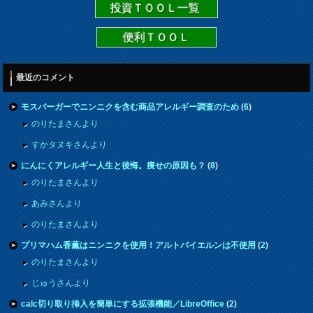
投資ＴＯＯＬ一覧
便利ＴＯＯＬ
最近のコメント
モスバーガーでニンニクを含む商品アレルギー調査のため
(
6
)
のりたまさんより
すかタヌキさんより
にんにくアレルギー人生と後悔。痩せの原因も？
(
8
)
のりたまさんより
あみさんより
のりたまさんより
プリマハム香薫はニンニクを使用！アルトバイエルンは不使用
(
2
)
のりたまさんより
じゅうさんより
calc切り取り挿入を簡単にする拡張機能／LibreOffice
(
2
)