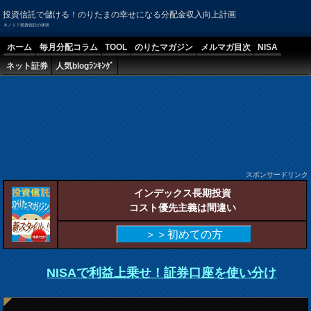
投資信託で儲ける！のりたまの幸せになる分配金収入向上計画
８／１７投資信託の状況
ホーム
毎月分配コラム
TOOL
のりたマガジン
メルマガ目次
NISA
ネット証券
人気blogﾗﾝｷﾝｸﾞ
スポンサードリンク
インデックス長期投資
コスト優先主義は間違い
＞＞初めての方
NISAで利益上乗せ！証券口座を使い分け