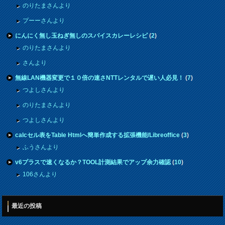
のりたまさんより
プーーさんより
にんにく無し玉ねぎ無しのスパイスカレーレシピ
(
2
)
のりたまさんより
さんより
無線LAN機器変更で１０倍の速さNTTレンタルで遅い人必見！
(
7
)
つよしさんより
のりたまさんより
つよしさんより
calcセル表をTable Htmlへ簡単作成する拡張機能/Libreoffice
(
3
)
ふうさんより
v6プラスで速くなるか？TOOL計測結果でアップ余力確認
(
10
)
106さんより
最近の投稿