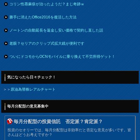
コリン性蕁麻疹が治ったようだ？まじ奇跡ｗ
勝手に消えたOffice2016を復活した方法
ノートンの自動延長を返金し安い価格で契約し直した話
老眼？セリアのクリップ式拡大鏡が便利です
ついにドコモからOCNモバイルに乗り換えて不労所得ゲット！
気になったら日々チェック！
＞＞
原油為替株レアルチャート
毎月分配型の意見募集中
毎月分配型の投資信託 否定派？肯定派？
投資のセオリーでは、毎月分配型は非効率だと否定な意見が多いです。皆
さんはどうお考えですか？