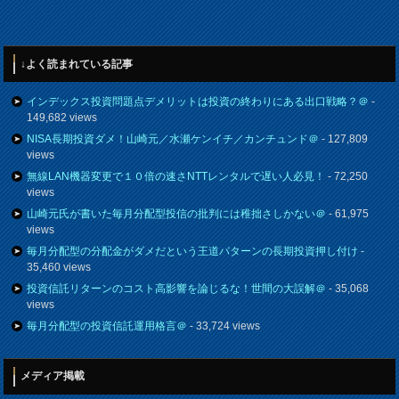
↓よく読まれている記事
インデックス投資問題点デメリットは投資の終わりにある出口戦略？＠
-
149,682 views
NISA長期投資ダメ！山崎元／水瀬ケンイチ／カンチュンド＠
- 127,809
views
無線LAN機器変更で１０倍の速さNTTレンタルで遅い人必見！
- 72,250
views
山崎元氏が書いた毎月分配型投信の批判には稚拙さしかない＠
- 61,975
views
毎月分配型の分配金がダメだという王道パターンの長期投資押し付け
-
35,460 views
投資信託リターンのコスト高影響を論じるな！世間の大誤解＠
- 35,068
views
毎月分配型の投資信託運用格言＠
- 33,724 views
メディア掲載