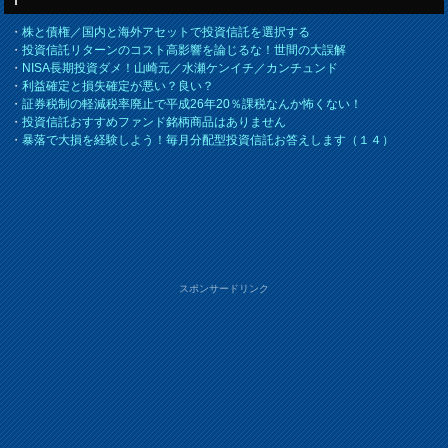
・
株と債権／国内と海外アセットで投資信託を選択する
・
投資信託リターンのコスト高影響を論じるな！世間の大誤解
・
NISA長期投資ダメ！山崎元／水瀬ケンイチ／カンチュンド
・
利益確定と損失確定が悪い？良い？
・
証券税制の軽減税率廃止で平成26年20％課税なんか怖くない！
・
投資信託おすすめファンド銘柄商品はありません
・
暴落で大損を経験しよう！毎月分配型投資信託お答えします（１４）
スポンサードリンク