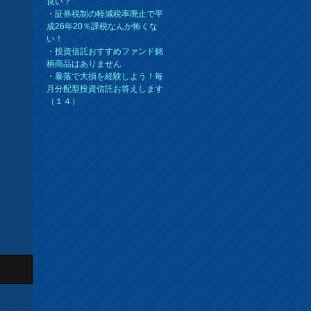
良い？
・
証券税制の軽減税率廃止で平
成26年20％課税なんか怖くな
い！
・
投資信託おすすめファンド銘
柄商品はありません
・
暴落で大損を経験しよう！毎
月分配型投資信託お答えします
（１４）