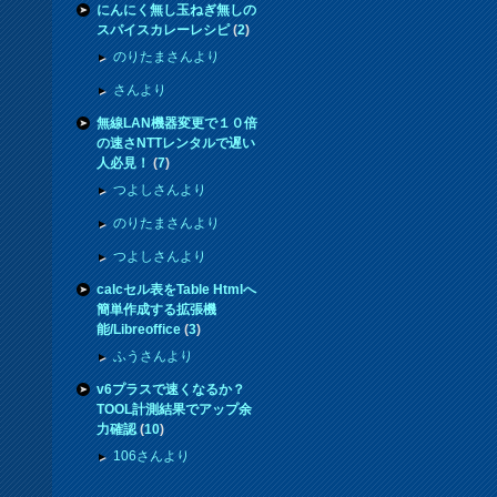
にんにく無し玉ねぎ無しの
スパイスカレーレシピ
(
2
)
のりたまさんより
さんより
無線LAN機器変更で１０倍
の速さNTTレンタルで遅い
人必見！
(
7
)
つよしさんより
のりたまさんより
つよしさんより
calcセル表をTable Htmlへ
簡単作成する拡張機
能/Libreoffice
(
3
)
ふうさんより
v6プラスで速くなるか？
TOOL計測結果でアップ余
力確認
(
10
)
106さんより