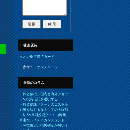
株主優待
E
イオン株主優待カード
参考：
ワオンチャージ
最新のコラム
・
株と債権／国内と海外アセッ
トで投資信託を選択する
・
投資信託リターンのコスト高
影響を論じるな！世間の大誤解
・
NISA長期投資ダメ！山崎元／
水瀬ケンイチ／カンチュンド
・
利益確定と損失確定が悪い？