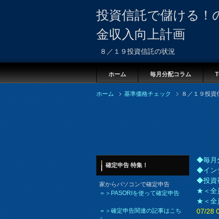
投資信託で儲ける！
金収入向上計画
８／１９投資信託の状況
ホーム
毎月分配コラム
T
ホーム
基準価格チェック
８／１９投資
◆毎月
確定申告 特集！
◆イン
◆投資
家からパソコンで確定申告
★＜全
＝＞PASORIを使って確定申告
★＜全
＝＞確定申告関連の記事はこち
07/2