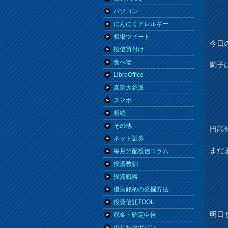
パソコン
にんにくアレルギー
相場ツイート
今日
投信買付け
食べ物
調子
LibreOffice
真宗大谷派
スマホ
相続
その他
円高
ネット証券
まだ
毎月分配投信コラム
投資教訓
投資戦略
優良銘柄の発掘方法
投資信託TOOL
明日
税金・確定申告
のりたマガジン