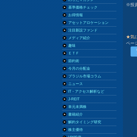
※投
基準価格チェック
お得情報
アセットアロケーション
注目新設ファンド
★気
メディア紹介
ペー
趣味
ＥＴＦ
節約術
今月の分配金
ブラジル市場コラム
ニュース
IT・アクセス解析など
J-REIT
単元未満株
書籍紹介
解約タイミング研究
株主優待