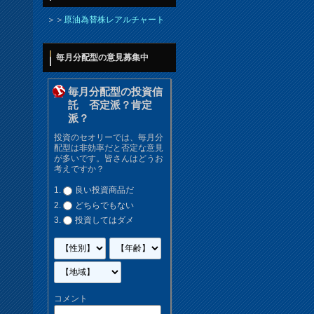
＞＞
原油為替株レアルチャート
毎月分配型の意見募集中
毎月分配型の投資信
託 否定派？肯定
派？
投資のセオリーでは、毎月分
配型は非効率だと否定な意見
が多いです。皆さんはどうお
考えですか？
良い投資商品だ
どちらでもない
投資してはダメ
コメント