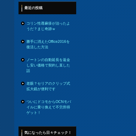
最近の投稿
コリン性蕁麻疹が治ったよ
うだ？まじ奇跡ｗ
勝手に消えたOffice2016を
復活した方法
ノートンの自動延長を返金
し安い価格で契約し直した
話
老眼？セリアのクリップ式
拡大鏡が便利です
ついにドコモからOCNモバ
イルに乗り換えて不労所得
ゲット！
気になったら日々チェック！