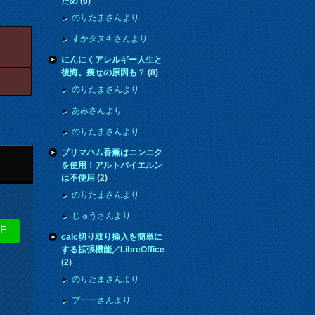
ため
(
6
)
のりたまさんより
すかタヌキさんより
にんにくアレルギー人生と
後悔。痩せの原因も？
(
8
)
のりたまさんより
あみさんより
のりたまさんより
プリマハム香薫はニンニク
を使用！アルトバイエルン
は不使用
(
2
)
のりたまさんより
じゅうさんより
NE
calc切り取り挿入を簡単に
する拡張機能／LibreOffice
(
2
)
のりたまさんより
プーーさんより