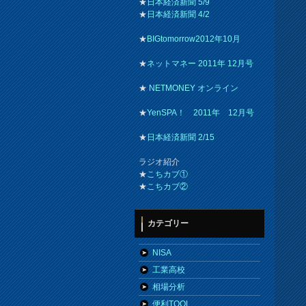
★
日本経済新聞 5/9
★
日本経済新聞 4/2
★
BIGtomorrow2012年10月
★
ネットマネー 2011年 12月号
★
NETMONEY オンライン
★
YenSPA！ 2011年 12月号
★
日本経済新聞 2/15
ラジオ紹介
★
こちカブ①
★
こちカブ②
カテゴリー
NISA
工業高校
相場分析
便利TOOL