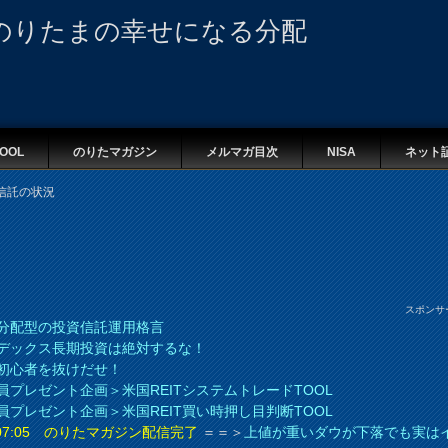
のりたまの幸せになる分配
OOL
のりたマガジン
メルマガ目次
NISA
ネット
信託の状況
スポンサ
分配型の投資信託運用格言
デックス長期投資は絶対するな！
初心者を抜けだせ！
員プレゼント企画＞米国REITシステムトレードTOOL
員プレゼント企画＞米国REIT買い時押し目判断TOOL
8 07:05 のりたマガジン配信完了
＝＝＞
上値が重いダウが下落でも実は