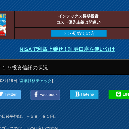
インデックス長期投資
コスト優先主義は間違い
＞＞初めての方
NISAで利益上乗せ！証券口座を使い分け
／１９投資信託の状況
年08月19日
[
基準価格チェック
]
Twitter
Hatena
LI
Facebook
の日経平均は、＋５９．８１円。
にプラスで戻したのは良いですが、