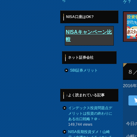
ら
ケ？
NISA口座はOK?
NISAキャンペーン比
較
ネット証券会社
SBI証券メリット
８
2016
↓よく読まれている記事
インデックス投資問題点デ
メリットは投資の終わりに
ある出口戦略？＠
-
今日
149,744 views
NISA長期投資ダメ！山崎
小幅