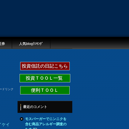
証券
人気blogﾗﾝｷﾝｸﾞ
投資信託の日記こちら
投資ＴＯＯＬ一覧
ードリンク
便利ＴＯＯＬ
最近のコメント
モスバーガーでニンニクを
含む商品アレルギー調査の
イケイ