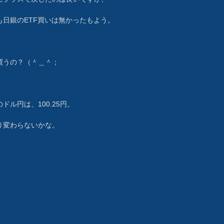
も日銀のETF買いは無かったもよう。
買うの？（＾＿＾；
ドル円は、100.25円。
り変わらないかな。