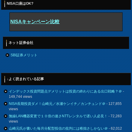
NISA口座はOK?
NISAキャンペーン比較
ネット証券会社
SBI証券メリット
↓よく読まれている記事
インデックス投資問題点デメリットは投資の終わりにある出口戦略？＠
-
149,744 views
NISA長期投資ダメ！山崎元／水瀬ケンイチ／カンチュンド＠
- 127,855
views
無線LAN機器変更で１０倍の速さNTTレンタルで遅い人必見！
- 72,283
views
山崎元氏が書いた毎月分配型投信の批判には稚拙さしかない＠
- 62,012