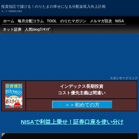
投資信託で儲ける！のりたまの幸せになる分配金収入向上計画
８／２７投資信託の状況
ホーム
毎月分配コラム
TOOL
のりたマガジン
メルマガ目次
NISA
ネット証券
人気blogﾗﾝｷﾝｸﾞ
スポンサードリンク
インデックス長期投資
コスト優先主義は間違い
＞＞初めての方
NISAで利益上乗せ！証券口座を使い分け