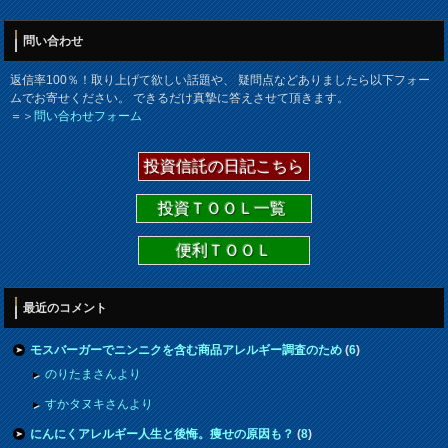
問い合わせ
返信率100％！取り上げて欲しい話題や、 疑問点などありましたら以下フォー
ムでお寄せください。 できるだけ真摯に答えさせて頂きます。
＝＞
問い合わせフォーム
投資信託の日記こちら
投資ＴＯＯＬ一覧
便利ＴＯＯＬ
最近のコメント
モスバーガーでニンニクを含む商品アレルギー調査のため
(
6
)
のりたまさんより
すかタヌキさんより
にんにくアレルギー人生と後悔。痩せの原因も？
(
8
)