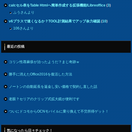
calcセル表をTable Htmlへ簡単作成する拡張機能/Libreoffice
(
3
)
ふうさんより
v6プラスで速くなるか？TOOL計測結果でアップ余力確認
(
10
)
106さんより
最近の投稿
コリン性蕁麻疹が治ったようだ？まじ奇跡ｗ
勝手に消えたOffice2016を復活した方法
ノートンの自動延長を返金し安い価格で契約し直した話
老眼？セリアのクリップ式拡大鏡が便利です
ついにドコモからOCNモバイルに乗り換えて不労所得ゲット！
気になったら日々チェック！