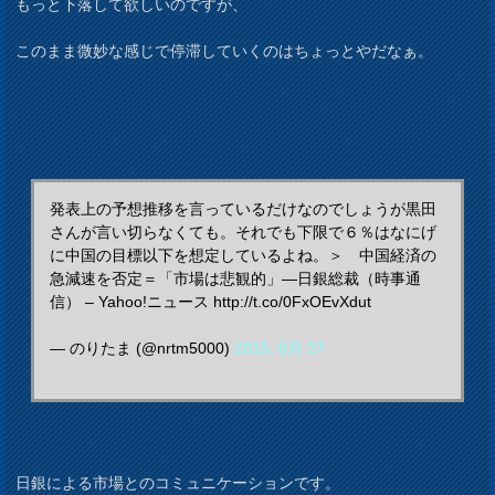
もっと下落して欲しいのですが、
このまま微妙な感じで停滞していくのはちょっとやだなぁ。
発表上の予想推移を言っているだけなのでしょうが黒田
さんが言い切らなくても。それでも下限で６％はなにげ
に中国の目標以下を想定しているよね。＞ 中国経済の
急減速を否定＝「市場は悲観的」―日銀総裁（時事通
信） – Yahoo!ニュース http://t.co/0FxOEvXdut
— のりたま (@nrtm5000)
2015, 8月 27
日銀による市場とのコミュニケーションです。