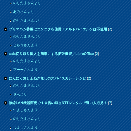
のりたまさんより
あみさんより
のりたまさんより
プリマハム香薫はニンニクを使用！アルトバイエルンは不使用
(
2
)
のりたまさんより
じゅうさんより
calc切り取り挿入を簡単にする拡張機能／LibreOffice
(
2
)
のりたまさんより
プーーさんより
にんにく無し玉ねぎ無しのスパイスカレーレシピ
(
2
)
のりたまさんより
さんより
無線LAN機器変更で１０倍の速さNTTレンタルで遅い人必見！
(
7
)
つよしさんより
のりたまさんより
つよしさんより