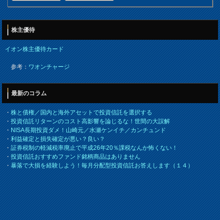
株主優待
イオン株主優待カード
参考：
ワオンチャージ
最新のコラム
・
株と債権／国内と海外アセットで投資信託を選択する
・
投資信託リターンのコスト高影響を論じるな！世間の大誤解
・
NISA長期投資ダメ！山崎元／水瀬ケンイチ／カンチュンド
・
利益確定と損失確定が悪い？良い？
・
証券税制の軽減税率廃止で平成26年20％課税なんか怖くない！
・
投資信託おすすめファンド銘柄商品はありません
・
暴落で大損を経験しよう！毎月分配型投資信託お答えします（１４）