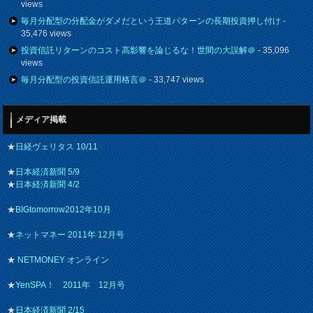
views
毎月分配型の分配金がダメだという王道パターンの長期投資押し付け
-
35,476 views
投資信託リターンのコスト高影響を論じるな！世間の大誤解＠
- 35,096
views
毎月分配型の投資信託運用格言＠
- 33,747 views
メディア掲載
★
日経ヴェリタス 10/11
★
日本経済新聞 5/9
★
日本経済新聞 4/2
★
BIGtomorrow2012年10月
★
ネットマネー 2011年 12月号
★
NETMONEY オンライン
★
YenSPA！ 2011年 12月号
★
日本経済新聞 2/15