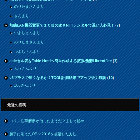
のりたまさんより
さんより
無線LAN機器変更で１０倍の速さNTTレンタルで遅い人必見！
(
7
)
つよしさんより
のりたまさんより
つよしさんより
calcセル表をTable Htmlへ簡単作成する拡張機能/Libreoffice
(
3
)
ふうさんより
v6プラスで速くなるか？TOOL計測結果でアップ余力確認
(
10
)
106さんより
最近の投稿
コリン性蕁麻疹が治ったようだ？まじ奇跡ｗ
勝手に消えたOffice2016を復活した方法