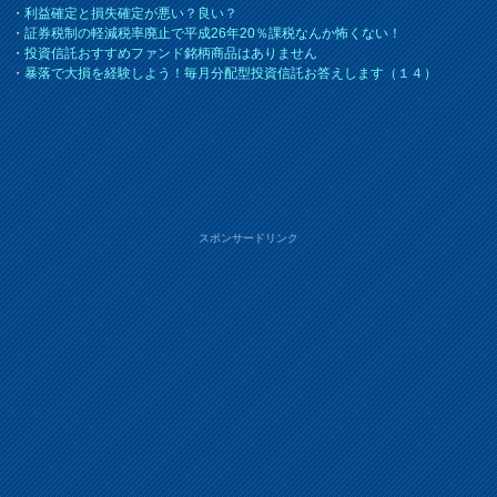
・
利益確定と損失確定が悪い？良い？
・
証券税制の軽減税率廃止で平成26年20％課税なんか怖くない！
・
投資信託おすすめファンド銘柄商品はありません
・
暴落で大損を経験しよう！毎月分配型投資信託お答えします（１４）
スポンサードリンク