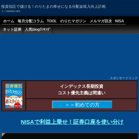
投資信託で儲ける！のりたまの幸せになる分配金収入向上計画
８／６投資信託の状況
ホーム
毎月分配コラム
TOOL
のりたマガジン
メルマガ目次
NISA
ネット証券
人気blogﾗﾝｷﾝｸﾞ
スポンサードリンク
インデックス長期投資
コスト優先主義は間違い
＞＞初めての方
NISAで利益上乗せ！証券口座を使い分け