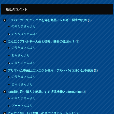
最近のコメント
モスバーガーでニンニクを含む商品アレルギー調査のため
(
6
)
のりたまさんより
すかタヌキさんより
にんにくアレルギー人生と後悔。痩せの原因も？
(
8
)
のりたまさんより
あみさんより
のりたまさんより
プリマハム香薫はニンニクを使用！アルトバイエルンは不使用
(
2
)
のりたまさんより
じゅうさんより
calc切り取り挿入を簡単にする拡張機能／LibreOffice
(
2
)
のりたまさんより
プーーさんより
にんにく無し玉ねぎ無しのスパイスカレーレシピ
(
2
)