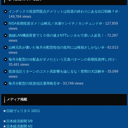
インデックス投資問題点デメリットは投資の終わりにある出口戦略？＠
-
149,764 views
NISA長期投資ダメ！山崎元／水瀬ケンイチ／カンチュンド＠
- 127,859
views
無線LAN機器変更で１０倍の速さNTTレンタルで遅い人必見！
- 72,287
views
山崎元氏が書いた毎月分配型投信の批判には稚拙さしかない＠
- 62,013
views
毎月分配型の分配金がダメだという王道パターンの長期投資押し付け
-
35,481 views
投資信託リターンのコスト高影響を論じるな！世間の大誤解＠
- 35,099
views
毎月分配型の投資信託運用格言＠
- 33,749 views
メディア掲載
★
日経ヴェリタス 10/11
★
日本経済新聞 5/9
★
日本経済新聞 4/2