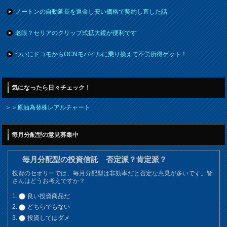
ノートンの自動延長を返金し安い価格で契約し直した話
老眼？セリアのクリップ式拡大鏡が便利です
ついにドコモからOCNモバイルに乗り換えて不労所得ゲット！
気になったら日々チェック！
＞＞
原油為替株レアルチャート
毎月分配型の意見募集中
毎月分配型の投資信託 否定派？肯定派？
投資のセオリーでは、毎月分配型は非効率だと否定な意見が多いです。皆
さんはどうお考えですか？
良い投資商品だ
どちらでもない
投資してはダメ