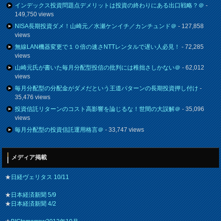
インデックス投資問題点デメリットは投資の終わりにある出口戦略？＠
-
149,750 views
NISA長期投資ダメ！山崎元／水瀬ケンイチ／カンチュンド＠
- 127,858
views
無線LAN機器変更で１０倍の速さNTTレンタルで遅い人必見！
- 72,285
views
山崎元氏が書いた毎月分配型投信の批判には稚拙さしかない＠
- 62,012
views
毎月分配型の分配金がダメだという王道パターンの長期投資押し付け
-
35,476 views
投資信託リターンのコスト高影響を論じるな！世間の大誤解＠
- 35,096
views
毎月分配型の投資信託運用格言＠
- 33,747 views
メディア掲載
★
日経ヴェリタス 10/11
★
日本経済新聞 5/9
★
日本経済新聞 4/2