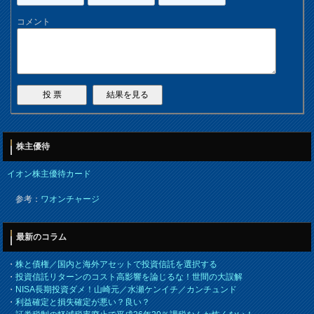
コメント
株主優待
イオン株主優待カード
参考：
ワオンチャージ
最新のコラム
・
株と債権／国内と海外アセットで投資信託を選択する
・
投資信託リターンのコスト高影響を論じるな！世間の大誤解
・
NISA長期投資ダメ！山崎元／水瀬ケンイチ／カンチュンド
・
利益確定と損失確定が悪い？良い？