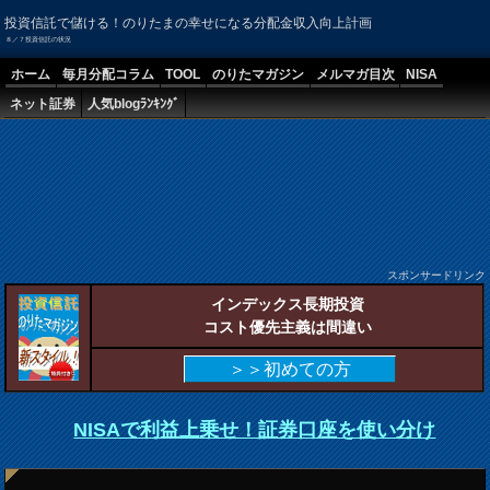
投資信託で儲ける！のりたまの幸せになる分配金収入向上計画
８／７投資信託の状況
ホーム
毎月分配コラム
TOOL
のりたマガジン
メルマガ目次
NISA
ネット証券
人気blogﾗﾝｷﾝｸﾞ
スポンサードリンク
インデックス長期投資
コスト優先主義は間違い
＞＞初めての方
NISAで利益上乗せ！証券口座を使い分け