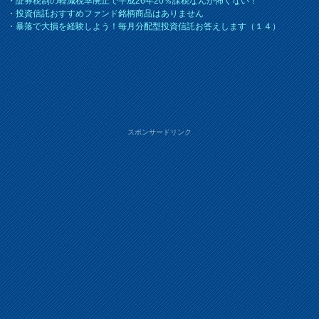
・
証券税制の軽減税率廃止で平成26年20％課税なんか怖くない！
・
投資信託おすすめファンド銘柄商品はありません
・
暴落で大損を経験しよう！毎月分配型投資信託お答えします（１４）
スポンサードリンク