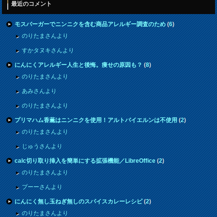
最近のコメント
モスバーガーでニンニクを含む商品アレルギー調査のため
(
6
)
のりたまさんより
すかタヌキさんより
にんにくアレルギー人生と後悔。痩せの原因も？
(
8
)
のりたまさんより
あみさんより
のりたまさんより
プリマハム香薫はニンニクを使用！アルトバイエルンは不使用
(
2
)
のりたまさんより
じゅうさんより
calc切り取り挿入を簡単にする拡張機能／LibreOffice
(
2
)
のりたまさんより
プーーさんより
にんにく無し玉ねぎ無しのスパイスカレーレシピ
(
2
)
のりたまさんより