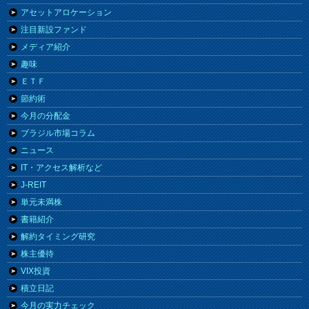
アセットアロケーション
注目新設ファンド
メディア紹介
趣味
ＥＴＦ
節約術
今月の分配金
ブラジル市場コラム
ニュース
IT・アクセス解析など
J-REIT
単元未満株
書籍紹介
解約タイミング研究
株主優待
VIX投資
積立日記
今月の実力チェック