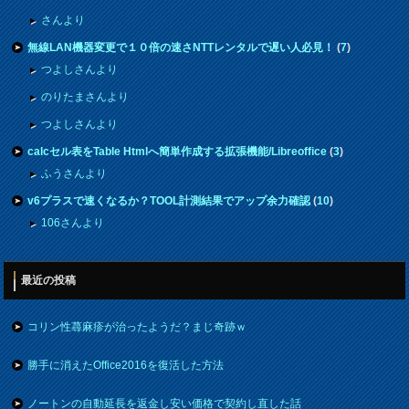
さんより
無線LAN機器変更で１０倍の速さNTTレンタルで遅い人必見！
(
7
)
つよしさんより
のりたまさんより
つよしさんより
calcセル表をTable Htmlへ簡単作成する拡張機能/Libreoffice
(
3
)
ふうさんより
v6プラスで速くなるか？TOOL計測結果でアップ余力確認
(
10
)
106さんより
最近の投稿
コリン性蕁麻疹が治ったようだ？まじ奇跡ｗ
勝手に消えたOffice2016を復活した方法
ノートンの自動延長を返金し安い価格で契約し直した話