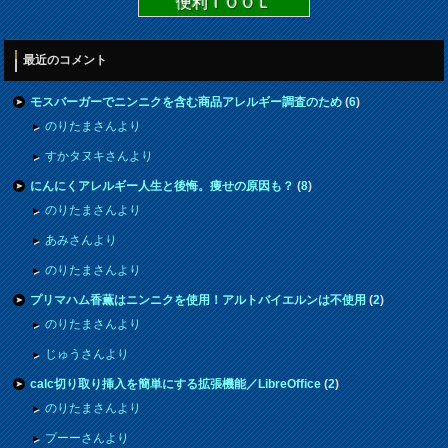
便利ＴＯＯＬ
最近のコメント
モスバーガーでニンニクを含む商品アレルギー調査のため
(
6
)
のりたまさんより
すかタヌキさんより
にんにくアレルギー人生と後悔。痩せの原因も？
(
8
)
のりたまさんより
あみさんより
のりたまさんより
プリマハム香薫はニンニクを使用！アルトバイエルンは不使用
(
2
)
のりたまさんより
じゅうさんより
calc切り取り挿入を簡単にする拡張機能／LibreOffice
(
2
)
のりたまさんより
プーーさんより