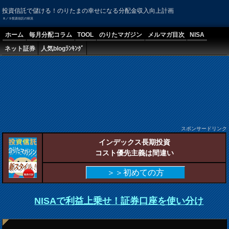
投資信託で儲ける！のりたまの幸せになる分配金収入向上計画
８／９投資信託の状況
ホーム
毎月分配コラム
TOOL
のりたマガジン
メルマガ目次
NISA
ネット証券
人気blogﾗﾝｷﾝｸﾞ
スポンサードリンク
インデックス長期投資
コスト優先主義は間違い
＞＞初めての方
NISAで利益上乗せ！証券口座を使い分け