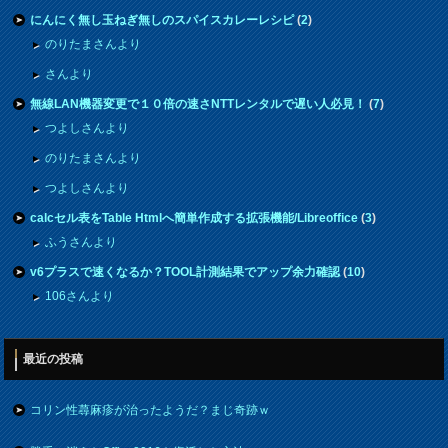
にんにく無し玉ねぎ無しのスパイスカレーレシピ
(
2
)
のりたまさんより
さんより
無線LAN機器変更で１０倍の速さNTTレンタルで遅い人必見！
(
7
)
つよしさんより
のりたまさんより
つよしさんより
calcセル表をTable Htmlへ簡単作成する拡張機能/Libreoffice
(
3
)
ふうさんより
v6プラスで速くなるか？TOOL計測結果でアップ余力確認
(
10
)
106さんより
最近の投稿
コリン性蕁麻疹が治ったようだ？まじ奇跡ｗ