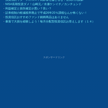
・
NISA長期投資ダメ！山崎元／水瀬ケンイチ／カンチュンド
・
利益確定と損失確定が悪い？良い？
・
証券税制の軽減税率廃止で平成26年20％課税なんか怖くない！
・
投資信託おすすめファンド銘柄商品はありません
・
暴落で大損を経験しよう！毎月分配型投資信託お答えします（１４）
スポンサードリンク