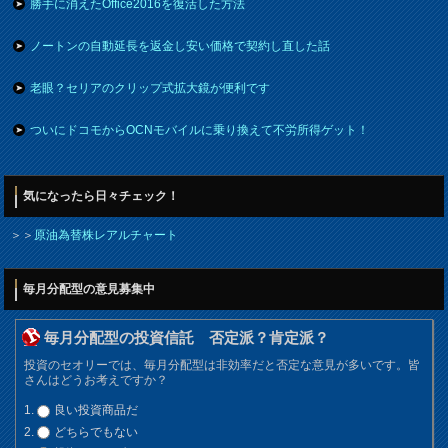
勝手に消えたOffice2016を復活した方法
ノートンの自動延長を返金し安い価格で契約し直した話
老眼？セリアのクリップ式拡大鏡が便利です
ついにドコモからOCNモバイルに乗り換えて不労所得ゲット！
気になったら日々チェック！
＞＞
原油為替株レアルチャート
毎月分配型の意見募集中
毎月分配型の投資信託 否定派？肯定派？
投資のセオリーでは、毎月分配型は非効率だと否定な意見が多いです。皆
さんはどうお考えですか？
良い投資商品だ
どちらでもない