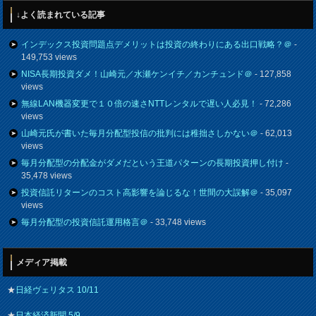
↓よく読まれている記事
インデックス投資問題点デメリットは投資の終わりにある出口戦略？＠
-
149,753 views
NISA長期投資ダメ！山崎元／水瀬ケンイチ／カンチュンド＠
- 127,858
views
無線LAN機器変更で１０倍の速さNTTレンタルで遅い人必見！
- 72,286
views
山崎元氏が書いた毎月分配型投信の批判には稚拙さしかない＠
- 62,013
views
毎月分配型の分配金がダメだという王道パターンの長期投資押し付け
-
35,478 views
投資信託リターンのコスト高影響を論じるな！世間の大誤解＠
- 35,097
views
毎月分配型の投資信託運用格言＠
- 33,748 views
メディア掲載
★
日経ヴェリタス 10/11
★
日本経済新聞 5/9