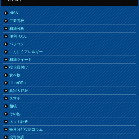
NISA
工業高校
相場分析
便利TOOL
パソコン
にんにくアレルギー
相場ツイート
投信買付け
食べ物
LibreOffice
真宗大谷派
スマホ
相続
その他
ネット証券
毎月分配投信コラム
投資教訓