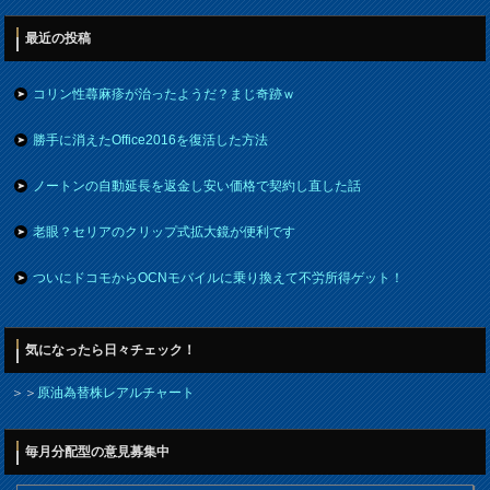
最近の投稿
コリン性蕁麻疹が治ったようだ？まじ奇跡ｗ
勝手に消えたOffice2016を復活した方法
ノートンの自動延長を返金し安い価格で契約し直した話
老眼？セリアのクリップ式拡大鏡が便利です
ついにドコモからOCNモバイルに乗り換えて不労所得ゲット！
気になったら日々チェック！
＞＞
原油為替株レアルチャート
毎月分配型の意見募集中