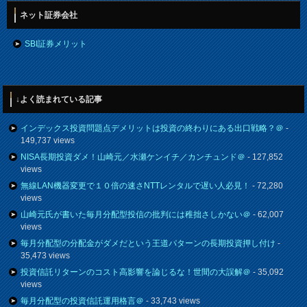
ネット証券会社
SBI証券メリット
↓よく読まれている記事
インデックス投資問題点デメリットは投資の終わりにある出口戦略？＠
-
149,737 views
NISA長期投資ダメ！山崎元／水瀬ケンイチ／カンチュンド＠
- 127,852
views
無線LAN機器変更で１０倍の速さNTTレンタルで遅い人必見！
- 72,280
views
山崎元氏が書いた毎月分配型投信の批判には稚拙さしかない＠
- 62,007
views
毎月分配型の分配金がダメだという王道パターンの長期投資押し付け
-
35,473 views
投資信託リターンのコスト高影響を論じるな！世間の大誤解＠
- 35,092
views
毎月分配型の投資信託運用格言＠
- 33,743 views