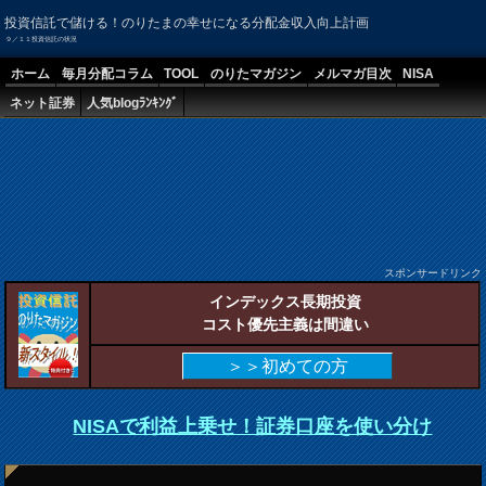
投資信託で儲ける！のりたまの幸せになる分配金収入向上計画
９／１１投資信託の状況
ホーム
毎月分配コラム
TOOL
のりたマガジン
メルマガ目次
NISA
ネット証券
人気blogﾗﾝｷﾝｸﾞ
スポンサードリンク
インデックス長期投資
コスト優先主義は間違い
＞＞初めての方
NISAで利益上乗せ！証券口座を使い分け