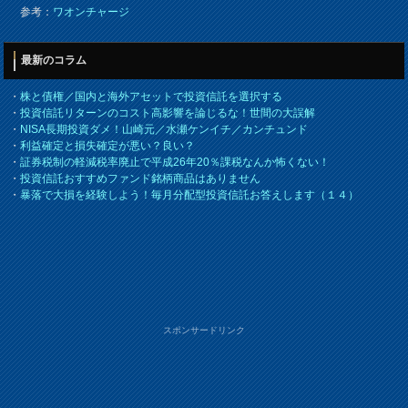
参考：
ワオンチャージ
最新のコラム
・
株と債権／国内と海外アセットで投資信託を選択する
・
投資信託リターンのコスト高影響を論じるな！世間の大誤解
・
NISA長期投資ダメ！山崎元／水瀬ケンイチ／カンチュンド
・
利益確定と損失確定が悪い？良い？
・
証券税制の軽減税率廃止で平成26年20％課税なんか怖くない！
・
投資信託おすすめファンド銘柄商品はありません
・
暴落で大損を経験しよう！毎月分配型投資信託お答えします（１４）
スポンサードリンク