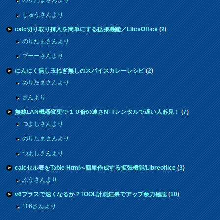
のりたまさんより
じゅうさんより
calc切り取り挿入を簡単にする拡張機能／LibreOffice
(
2
)
のりたまさんより
プーーさんより
にんにく無し玉ねぎ無しのスパイスカレーレシピ
(
2
)
のりたまさんより
さんより
無線LAN機器変更で１０倍の速さNTTレンタルで遅い人必見！
(
7
)
つよしさんより
のりたまさんより
つよしさんより
calcセル表をTable Htmlへ簡単作成する拡張機能/Libreoffice
(
3
)
ふうさんより
v6プラスで速くなるか？TOOL計測結果でアップ余力確認
(
10
)
106さんより