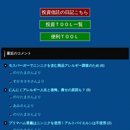
投資信託の日記こちら
投資ＴＯＯＬ一覧
便利ＴＯＯＬ
最近のコメント
モスバーガーでニンニクを含む商品アレルギー調査のため
(
6
)
のりたまさんより
すかタヌキさんより
にんにくアレルギー人生と後悔。痩せの原因も？
(
8
)
のりたまさんより
あみさんより
のりたまさんより
プリマハム香薫はニンニクを使用！アルトバイエルンは不使用
(
2
)