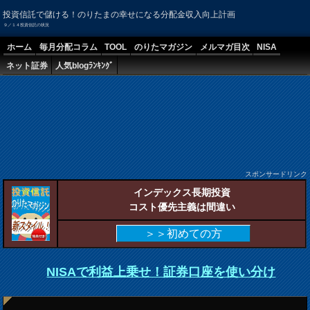
投資信託で儲ける！のりたまの幸せになる分配金収入向上計画
９／１４投資信託の状況
ホーム
毎月分配コラム
TOOL
のりたマガジン
メルマガ目次
NISA
ネット証券
人気blogﾗﾝｷﾝｸﾞ
スポンサードリンク
インデックス長期投資
コスト優先主義は間違い
＞＞初めての方
NISAで利益上乗せ！証券口座を使い分け