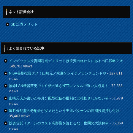
ネット証券会社
SBI証券メリット
↓よく読まれている記事
インデックス投資問題点デメリットは投資の終わりにある出口戦略？＠
-
149,701 views
NISA長期投資ダメ！山崎元／水瀬ケンイチ／カンチュンド＠
- 127,811
views
無線LAN機器変更で１０倍の速さNTTレンタルで遅い人必見！
- 72,253
views
山崎元氏が書いた毎月分配型投信の批判には稚拙さしかない＠
- 61,979
views
毎月分配型の分配金がダメだという王道パターンの長期投資押し付け
-
35,463 views
投資信託リターンのコスト高影響を論じるな！世間の大誤解＠
- 35,069
views