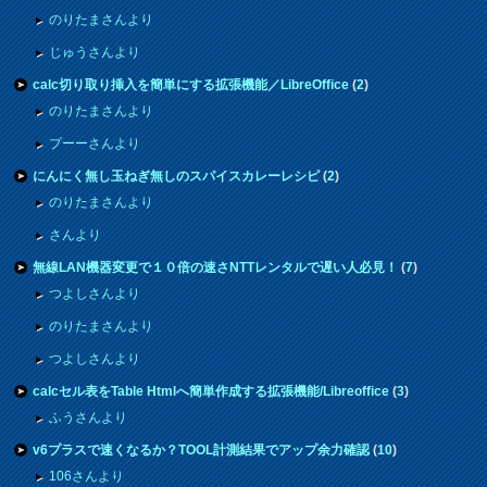
のりたまさんより
じゅうさんより
calc切り取り挿入を簡単にする拡張機能／LibreOffice
(
2
)
のりたまさんより
プーーさんより
にんにく無し玉ねぎ無しのスパイスカレーレシピ
(
2
)
のりたまさんより
さんより
無線LAN機器変更で１０倍の速さNTTレンタルで遅い人必見！
(
7
)
つよしさんより
のりたまさんより
つよしさんより
calcセル表をTable Htmlへ簡単作成する拡張機能/Libreoffice
(
3
)
ふうさんより
v6プラスで速くなるか？TOOL計測結果でアップ余力確認
(
10
)
106さんより