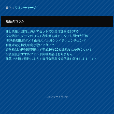
参考：
ワオンチャージ
最新のコラム
・
株と債権／国内と海外アセットで投資信託を選択する
・
投資信託リターンのコスト高影響を論じるな！世間の大誤解
・
NISA長期投資ダメ！山崎元／水瀬ケンイチ／カンチュンド
・
利益確定と損失確定が悪い？良い？
・
証券税制の軽減税率廃止で平成26年20％課税なんか怖くない！
・
投資信託おすすめファンド銘柄商品はありません
・
暴落で大損を経験しよう！毎月分配型投資信託お答えします（１４）
スポンサードリンク