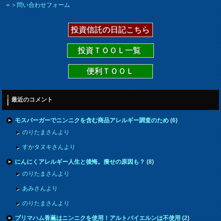
＝＞
問い合わせフォーム
投資信託の日記こちら
投資ＴＯＯＬ一覧
便利ＴＯＯＬ
最近のコメント
モスバーガーでニンニクを含む商品アレルギー調査のため
(
6
)
のりたまさんより
すかタヌキさんより
にんにくアレルギー人生と後悔。痩せの原因も？
(
8
)
のりたまさんより
あみさんより
のりたまさんより
プリマハム香薫はニンニクを使用！アルトバイエルンは不使用
(
2
)