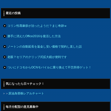
最近の投稿
コリン性蕁麻疹が治ったようだ？まじ奇跡ｗ
勝手に消えたOffice2016を復活した方法
ノートンの自動延長を返金し安い価格で契約し直した話
老眼？セリアのクリップ式拡大鏡が便利です
ついにドコモからOCNモバイルに乗り換えて不労所得ゲット！
気になったら日々チェック！
＞＞
原油為替株レアルチャート
毎月分配型の意見募集中