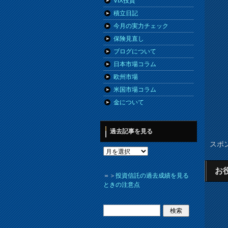
VIX投資
積立日記
今月の実力チェック
保険見直し
ブログについて
日本市場コラム
欧州市場
米国市場コラム
金について
過去記事を見る
スポ
お
＝＞
投資信託の過去成績を見る
ときの注意点