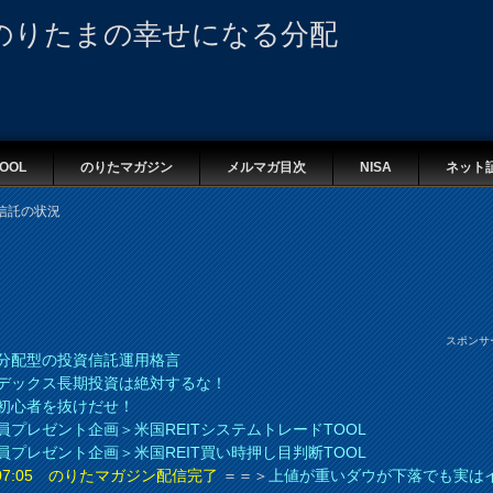
のりたまの幸せになる分配
OOL
のりたマガジン
メルマガ目次
NISA
ネット
信託の状況
スポンサ
分配型の投資信託運用格言
デックス長期投資は絶対するな！
初心者を抜けだせ！
員プレゼント企画＞米国REITシステムトレードTOOL
員プレゼント企画＞米国REIT買い時押し目判断TOOL
8 07:05 のりたマガジン配信完了
＝＝＞
上値が重いダウが下落でも実は