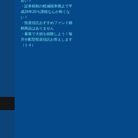
良い？
・
証券税制の軽減税率廃止で平
成26年20％課税なんか怖くな
い！
・
投資信託おすすめファンド銘
柄商品はありません
・
暴落で大損を経験しよう！毎
月分配型投資信託お答えします
（１４）