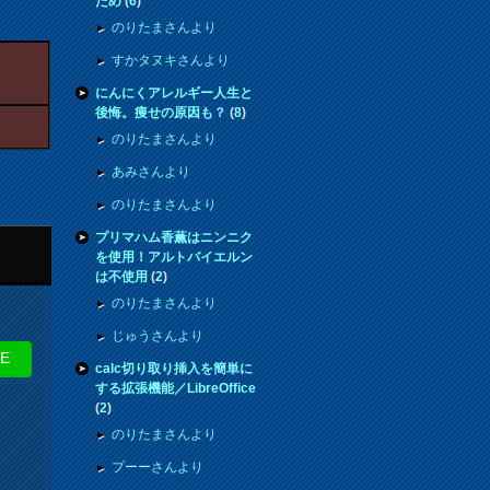
ため
(
6
)
のりたまさんより
すかタヌキさんより
にんにくアレルギー人生と
後悔。痩せの原因も？
(
8
)
のりたまさんより
あみさんより
のりたまさんより
プリマハム香薫はニンニク
を使用！アルトバイエルン
は不使用
(
2
)
のりたまさんより
じゅうさんより
NE
calc切り取り挿入を簡単に
する拡張機能／LibreOffice
(
2
)
のりたまさんより
プーーさんより