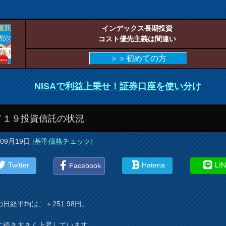
インデックス長期投資
コスト優先主義は間違い
＞＞初めての方
NISAで利益上乗せ！証券口座を使い分け
／１９投資信託の状況
年09月19日
[
基準価格チェック
]
Twitter
Hatena
LI
Facebook
日経平均は、＋251.98円。
に続き大きく上昇しています。