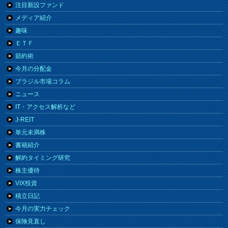
注目新設ファンド
メディア紹介
趣味
ＥＴＦ
節約術
今月の分配金
ブラジル市場コラム
ニュース
IT・アクセス解析など
J-REIT
単元未満株
書籍紹介
解約タイミング研究
株主優待
VIX投資
積立日記
今月の実力チェック
保険見直し