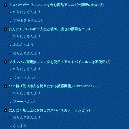
モスバーガーでニンニクを含む商品アレルギー調査のため
(
6
)
のりたまさんより
すかタヌキさんより
にんにくアレルギー人生と後悔。痩せの原因も？
(
8
)
のりたまさんより
あみさんより
のりたまさんより
プリマハム香薫はニンニクを使用！アルトバイエルンは不使用
(
2
)
のりたまさんより
じゅうさんより
calc切り取り挿入を簡単にする拡張機能／LibreOffice
(
2
)
のりたまさんより
プーーさんより
にんにく無し玉ねぎ無しのスパイスカレーレシピ
(
2
)
のりたまさんより
さんより