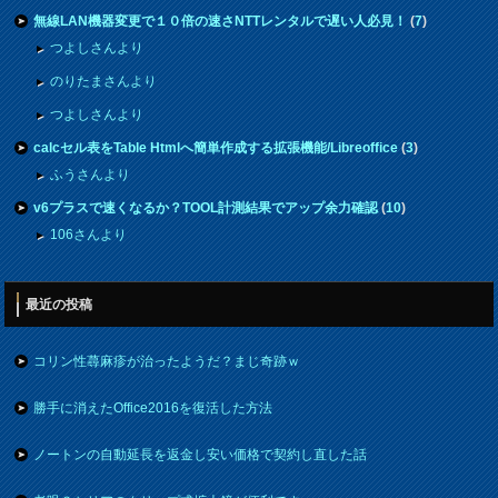
無線LAN機器変更で１０倍の速さNTTレンタルで遅い人必見！
(
7
)
つよしさんより
のりたまさんより
つよしさんより
calcセル表をTable Htmlへ簡単作成する拡張機能/Libreoffice
(
3
)
ふうさんより
v6プラスで速くなるか？TOOL計測結果でアップ余力確認
(
10
)
106さんより
最近の投稿
コリン性蕁麻疹が治ったようだ？まじ奇跡ｗ
勝手に消えたOffice2016を復活した方法
ノートンの自動延長を返金し安い価格で契約し直した話