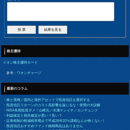
株主優待
イオン株主優待カード
参考：
ワオンチャージ
最新のコラム
・
株と債権／国内と海外アセットで投資信託を選択する
・
投資信託リターンのコスト高影響を論じるな！世間の大誤解
・
NISA長期投資ダメ！山崎元／水瀬ケンイチ／カンチュンド
・
利益確定と損失確定が悪い？良い？
・
証券税制の軽減税率廃止で平成26年20％課税なんか怖くない！
・
投資信託おすすめファンド銘柄商品はありません