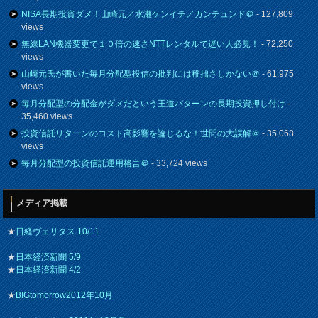
NISA長期投資ダメ！山崎元／水瀬ケンイチ／カンチュンド＠
- 127,809
views
無線LAN機器変更で１０倍の速さNTTレンタルで遅い人必見！
- 72,250
views
山崎元氏が書いた毎月分配型投信の批判には稚拙さしかない＠
- 61,975
views
毎月分配型の分配金がダメだという王道パターンの長期投資押し付け
-
35,460 views
投資信託リターンのコスト高影響を論じるな！世間の大誤解＠
- 35,068
views
毎月分配型の投資信託運用格言＠
- 33,724 views
メディア掲載
★
日経ヴェリタス 10/11
★
日本経済新聞 5/9
★
日本経済新聞 4/2
★
BIGtomorrow2012年10月