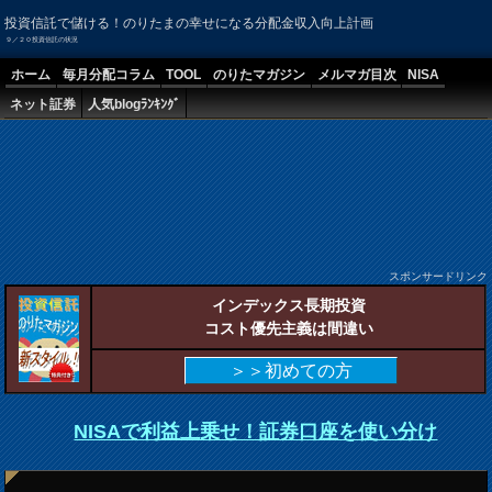
投資信託で儲ける！のりたまの幸せになる分配金収入向上計画
９／２０投資信託の状況
ホーム
毎月分配コラム
TOOL
のりたマガジン
メルマガ目次
NISA
ネット証券
人気blogﾗﾝｷﾝｸﾞ
スポンサードリンク
インデックス長期投資
コスト優先主義は間違い
＞＞初めての方
NISAで利益上乗せ！証券口座を使い分け