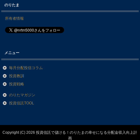
のりたま
所有者情報
メニュー
毎月分配投信コラム
投資教訓
投資戦略
のりたマガジン
投資信託TOOL
Copyright (C) 2026 投資信託で儲ける！のりたまの幸せになる分配金収入向上計
画