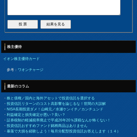
株主優待
イオン株主優待カード
参考：
ワオンチャージ
最新のコラム
・
株と債権／国内と海外アセットで投資信託を選択する
・
投資信託リターンのコスト高影響を論じるな！世間の大誤解
・
NISA長期投資ダメ！山崎元／水瀬ケンイチ／カンチュンド
・
利益確定と損失確定が悪い？良い？
・
証券税制の軽減税率廃止で平成26年20％課税なんか怖くない！
・
投資信託おすすめファンド銘柄商品はありません
・
暴落で大損を経験しよう！毎月分配型投資信託お答えします（１４）