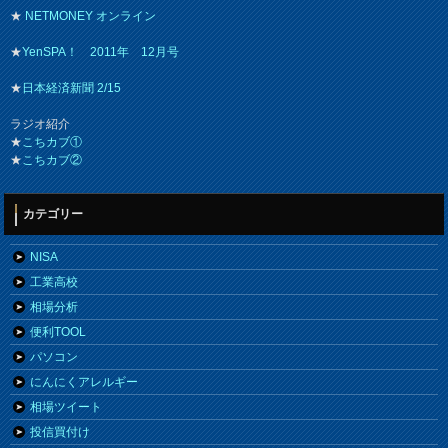
★
NETMONEY オンライン
★
YenSPA！ 2011年 12月号
★
日本経済新聞 2/15
ラジオ紹介
★
こちカブ①
★
こちカブ②
カテゴリー
NISA
工業高校
相場分析
便利TOOL
パソコン
にんにくアレルギー
相場ツイート
投信買付け