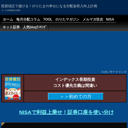
投資信託で儲ける！のりたまの幸せになる分配金収入向上計画
９／２８投資信託の状況
ホーム
毎月分配コラム
TOOL
のりたマガジン
メルマガ目次
NISA
ネット証券
人気blogﾗﾝｷﾝｸﾞ
スポンサードリンク
インデックス長期投資
コスト優先主義は間違い
＞＞初めての方
NISAで利益上乗せ！証券口座を使い分け