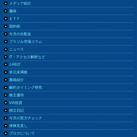
メディア紹介
趣味
ＥＴＦ
節約術
今月の分配金
ブラジル市場コラム
ニュース
IT・アクセス解析など
J-REIT
単元未満株
書籍紹介
解約タイミング研究
株主優待
VIX投資
積立日記
今月の実力チェック
保険見直し
ブログについて