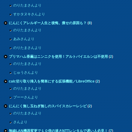
のりたまさんより
すかタヌキさんより
にんにくアレルギー人生と後悔。痩せの原因も？
(
8
)
のりたまさんより
あみさんより
のりたまさんより
プリマハム香薫はニンニクを使用！アルトバイエルンは不使用
(
2
)
のりたまさんより
じゅうさんより
calc切り取り挿入を簡単にする拡張機能／LibreOffice
(
2
)
のりたまさんより
プーーさんより
にんにく無し玉ねぎ無しのスパイスカレーレシピ
(
2
)
のりたまさんより
さんより
無線LAN機器変更で１０倍の速さNTTレンタルで遅い人必見！
(
7
)