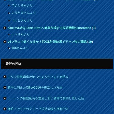
つよしさんより
のりたまさんより
つよしさんより
calcセル表をTable Htmlへ簡単作成する拡張機能/Libreoffice
(
3
)
ふうさんより
v6プラスで速くなるか？TOOL計測結果でアップ余力確認
(
10
)
106さんより
最近の投稿
コリン性蕁麻疹が治ったようだ？まじ奇跡ｗ
勝手に消えたOffice2016を復活した方法
ノートンの自動延長を返金し安い価格で契約し直した話
老眼？セリアのクリップ式拡大鏡が便利です