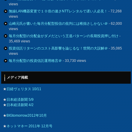
views
無線LAN機器変更で１０倍の速さNTTレンタルで遅い人必見！
- 72,268
views
山崎元氏が書いた毎月分配型投信の批判には稚拙さしかない＠
- 62,000
views
毎月分配型の分配金がダメだという王道パターンの長期投資押し付け
-
35,469 views
投資信託リターンのコスト高影響を論じるな！世間の大誤解＠
- 35,085
views
毎月分配型の投資信託運用格言＠
- 33,730 views
メディア掲載
★
日経ヴェリタス 10/11
★
日本経済新聞 5/9
★
日本経済新聞 4/2
★
BIGtomorrow2012年10月
★
ネットマネー 2011年 12月号