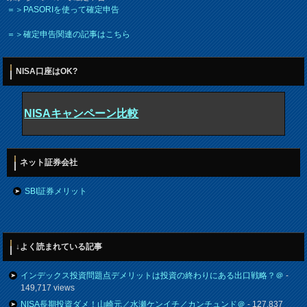
＝＞PASORIを使って確定申告
＝＞確定申告関連の記事はこちら
NISA口座はOK?
NISAキャンペーン比較
ネット証券会社
SBI証券メリット
↓よく読まれている記事
インデックス投資問題点デメリットは投資の終わりにある出口戦略？＠
-
149,717 views
NISA長期投資ダメ！山崎元／水瀬ケンイチ／カンチュンド＠
- 127,837