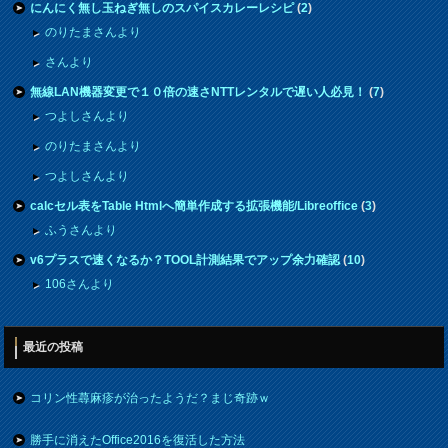
にんにく無し玉ねぎ無しのスパイスカレーレシピ
(
2
)
のりたまさんより
さんより
無線LAN機器変更で１０倍の速さNTTレンタルで遅い人必見！
(
7
)
つよしさんより
のりたまさんより
つよしさんより
calcセル表をTable Htmlへ簡単作成する拡張機能/Libreoffice
(
3
)
ふうさんより
v6プラスで速くなるか？TOOL計測結果でアップ余力確認
(
10
)
106さんより
最近の投稿
コリン性蕁麻疹が治ったようだ？まじ奇跡ｗ
勝手に消えたOffice2016を復活した方法