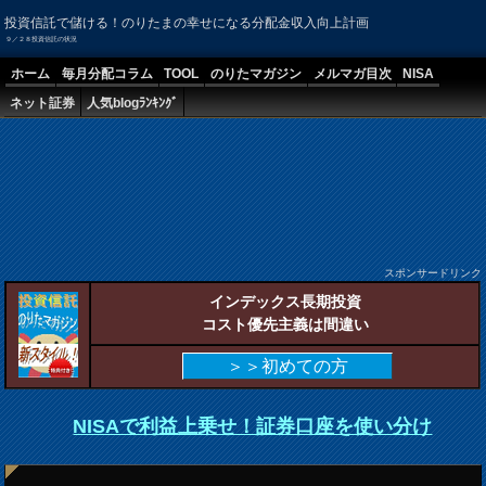
投資信託で儲ける！のりたまの幸せになる分配金収入向上計画
９／２８投資信託の状況
ホーム
毎月分配コラム
TOOL
のりたマガジン
メルマガ目次
NISA
ネット証券
人気blogﾗﾝｷﾝｸﾞ
スポンサードリンク
インデックス長期投資
コスト優先主義は間違い
＞＞初めての方
NISAで利益上乗せ！証券口座を使い分け