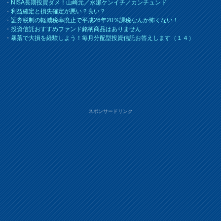
・
NISA長期投資ダメ！山崎元／水瀬ケンイチ／カンチュンド
・
利益確定と損失確定が悪い？良い？
・
証券税制の軽減税率廃止で平成26年20％課税なんか怖くない！
・
投資信託おすすめファンド銘柄商品はありません
・
暴落で大損を経験しよう！毎月分配型投資信託お答えします（１４）
スポンサードリンク