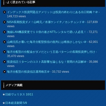
↓よく読まれている記事
インデックス投資問題点デメリットは投資の終わりにある出口戦略？＠
-
149,723 views
NISA長期投資ダメ！山崎元／水瀬ケンイチ／カンチュンド＠
- 127,839
views
無線LAN機器変更で１０倍の速さNTTレンタルで遅い人必見！
- 72,271
views
山崎元氏が書いた毎月分配型投信の批判には稚拙さしかない＠
- 62,001
views
毎月分配型の分配金がダメだという王道パターンの長期投資押し付け
-
35,470 views
投資信託リターンのコスト高影響を論じるな！世間の大誤解＠
- 35,086
views
毎月分配型の投資信託運用格言＠
- 33,732 views
メディア掲載
★
日経ヴェリタス 10/11
★
日本経済新聞 5/9