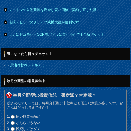
ノートンの自動延長を返金し安い価格で契約し直した話
老眼？セリアのクリップ式拡大鏡が便利です
ついにドコモからOCNモバイルに乗り換えて不労所得ゲット！
気になったら日々チェック！
＞＞
原油為替株レアルチャート
毎月分配型の意見募集中
毎月分配型の投資信託 否定派？肯定派？
投資のセオリーでは、毎月分配型は非効率だと否定な意見が多いです。皆
さんはどうお考えですか？
良い投資商品だ
どちらでもない
投資してはダメ