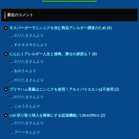
最近のコメント
モスバーガーでニンニクを含む商品アレルギー調査のため
(
6
)
のりたまさんより
すかタヌキさんより
にんにくアレルギー人生と後悔。痩せの原因も？
(
8
)
のりたまさんより
あみさんより
のりたまさんより
プリマハム香薫はニンニクを使用！アルトバイエルンは不使用
(
2
)
のりたまさんより
じゅうさんより
calc切り取り挿入を簡単にする拡張機能／LibreOffice
(
2
)
のりたまさんより
プーーさんより