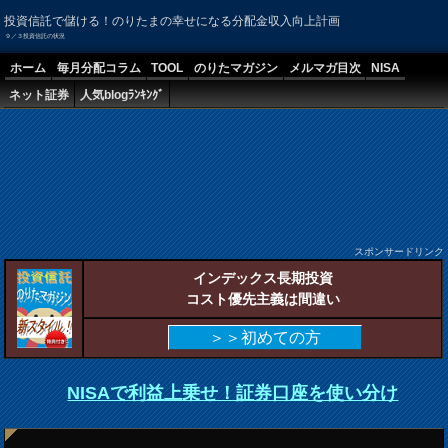
投資信託で儲ける！のりたまの幸せになる分配金収入向上計画
９／３投資信託の状況
ホーム
毎月分配コラム
TOOL
のりたマガジン
メルマガ目次
NISA
ネット証券
人気blogﾗﾝｷﾝｸﾞ
スポンサードリンク
インデックス長期投資
コスト優先主義は間違い
＞＞初めての方
NISAで利益上乗せ！証券口座を使い分け