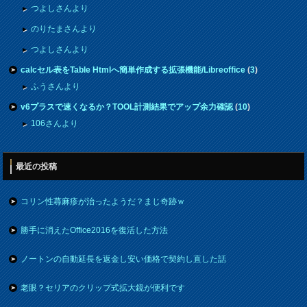
つよしさんより
のりたまさんより
つよしさんより
calcセル表をTable Htmlへ簡単作成する拡張機能/Libreoffice
(
3
)
ふうさんより
v6プラスで速くなるか？TOOL計測結果でアップ余力確認
(
10
)
106さんより
最近の投稿
コリン性蕁麻疹が治ったようだ？まじ奇跡ｗ
勝手に消えたOffice2016を復活した方法
ノートンの自動延長を返金し安い価格で契約し直した話
老眼？セリアのクリップ式拡大鏡が便利です