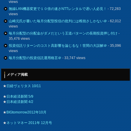
views
無線LAN機器変更で１０倍の速さNTTレンタルで遅い人必見！
- 72,283
views
山崎元氏が書いた毎月分配型投信の批判には稚拙さしかない＠
- 62,012
views
毎月分配型の分配金がダメだという王道パターンの長期投資押し付け
-
35,476 views
投資信託リターンのコスト高影響を論じるな！世間の大誤解＠
- 35,096
views
毎月分配型の投資信託運用格言＠
- 33,747 views
メディア掲載
★
日経ヴェリタス 10/11
★
日本経済新聞 5/9
★
日本経済新聞 4/2
★
BIGtomorrow2012年10月
★
ネットマネー 2011年 12月号