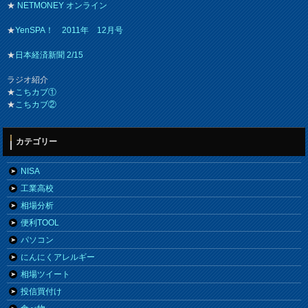
★
NETMONEY オンライン
★
YenSPA！ 2011年 12月号
★
日本経済新聞 2/15
ラジオ紹介
★
こちカブ①
★
こちカブ②
カテゴリー
NISA
工業高校
相場分析
便利TOOL
パソコン
にんにくアレルギー
相場ツイート
投信買付け