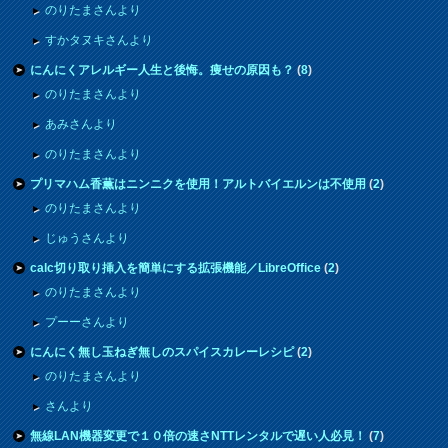
のりたまさんより
すかタヌキさんより
にんにくアレルギー人生と後悔。痩せの原因も？
(
8
)
のりたまさんより
あみさんより
のりたまさんより
プリマハム香薫はニンニクを使用！アルトバイエルンは不使用
(
2
)
のりたまさんより
じゅうさんより
calc切り取り挿入を簡単にする拡張機能／LibreOffice
(
2
)
のりたまさんより
プーーさんより
にんにく無し玉ねぎ無しのスパイスカレーレシピ
(
2
)
のりたまさんより
さんより
無線LAN機器変更で１０倍の速さNTTレンタルで遅い人必見！
(
7
)