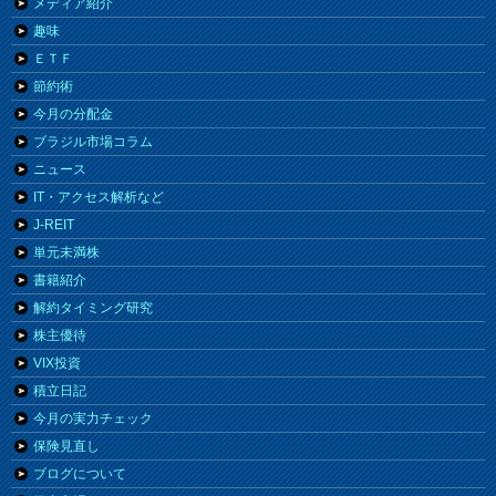
メディア紹介
趣味
ＥＴＦ
節約術
今月の分配金
ブラジル市場コラム
ニュース
IT・アクセス解析など
J-REIT
単元未満株
書籍紹介
解約タイミング研究
株主優待
VIX投資
積立日記
今月の実力チェック
保険見直し
ブログについて