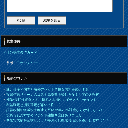
株主優待
イオン株主優待カード
参考：
ワオンチャージ
最新のコラム
・
株と債権／国内と海外アセットで投資信託を選択する
・
投資信託リターンのコスト高影響を論じるな！世間の大誤解
・
NISA長期投資ダメ！山崎元／水瀬ケンイチ／カンチュンド
・
利益確定と損失確定が悪い？良い？
・
証券税制の軽減税率廃止で平成26年20％課税なんか怖くない！
・
投資信託おすすめファンド銘柄商品はありません
・
暴落で大損を経験しよう！毎月分配型投資信託お答えします（１４）