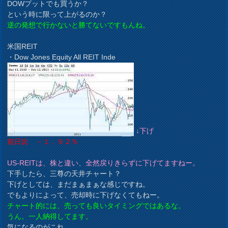
DOWプットでも買うか？
という時に限って上がるのか？
逆の発想で行かないと勝てないですもんね。
米国REIT
・Dow Jones Equity All REIT Inde
↓下げ
前日比 －１．９２％
US-REITは、株と違い、全然戻りきらずに下げてますねー。
下手したら、三尊の天井チャート？
下げとしては、まだまぁまぁな感じですね。
でもよりによって、売却時に下げなくてもねー。
チャート的には、売っても良いタイミングではあるな。
うん。一人納得してます。
気になるのがこれ。