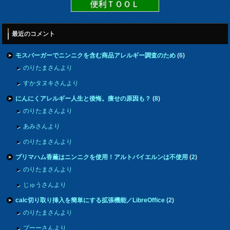
便利ＴＯＯＬ
最近のコメント
モスバーガーでニンニクを含む商品アレルギー調査のため
(
6
)
のりたまさんより
すかタヌキさんより
にんにくアレルギー人生と後悔。痩せの原因も？
(
8
)
のりたまさんより
あみさんより
のりたまさんより
プリマハム香薫はニンニクを使用！アルトバイエルンは不使用
(
2
)
のりたまさんより
じゅうさんより
calc切り取り挿入を簡単にする拡張機能／LibreOffice
(
2
)
のりたまさんより
プーーさんより