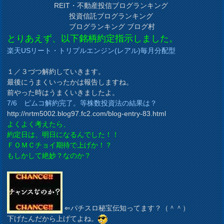
REIT・不動産投信ブログランキング
投資信託ブログランキング
ブログランキング ブログ村
とりあえず、以下銘柄約定指示しました。
楽天USリート・トリプルエンジン(レアル)毎月分配型
１／３づつ解約していきます。
最後にうまくいったかは報告しますね。
前やった時はうまくいきましたよ。
7/6 ピムコ解約完了。等株数投資法の結果は？
http://nrtm5002.blog97.fc2.com/blog-entry-83.html
よくよく考えたら、
約定日は、明日になるんでした！！
ＦＯＭＣチョイ期待で上げか！？
もしかして絶妙？なのか？
⇐パチスロ秘宝伝知ってます？（＾＾）
下げたんだから上げてよね。