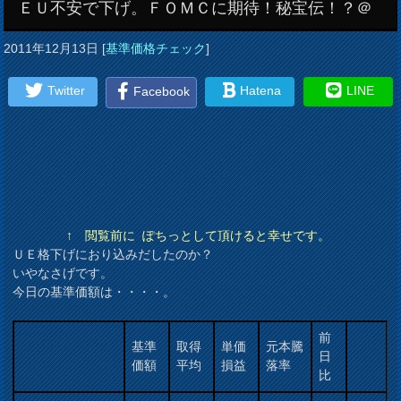
ＥＵ不安で下げ。ＦＯＭＣに期待！秘宝伝！？＠
2011年12月13日
[
基準価格チェック
]
Twitter
Hatena
LINE
Facebook
↑ 閲覧前に ぽちっとして頂けると幸せです。
ＵＥ格下げにおり込みだしたのか？
いやなさげです。
今日の基準価額は・・・・。
前
基準
取得
単価
元本騰
日
価額
平均
損益
落率
比