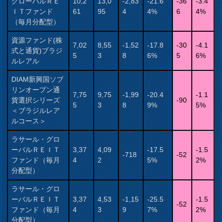
グローバルＲＥ
10,2
13,0
-2,83
-21.6
-36
-3.4
ＩＴファンド
61
95
4
4%
6
4%
（毎月分配型）
資源ファンド(株
7,02
8,55
-1,52
-17.8
-30
-4.1
式と通貨)ブラジ
5
3
8
6%
5
6%
ルレアル
DIAM新興国ソブ
リンオープン通
7,75
9,75
-1,99
-20.4
-1.1
貨選択シリーズ
-90
5
3
8
9%
5%
＜ブラジルレア
ルコース＞
ラサール・グロ
ーバルＲＥＩＴ
3,37
4,09
-17.5
-1.5
-718
-52
ファンド（毎月
4
2
5%
2%
分配型）
ラサール・グロ
ーバルＲＥＩＴ
3,37
4,53
-1,15
-25.5
-1.5
-52
ファンド（毎月
4
3
9
7%
2%
分配型）