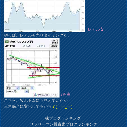
↑レアル安
やっぱ、レアルも売りタイミングだ。
↓円高
こちら、Ｗボトムにも見えていたが、
三角保合に変化してるかも
？(；一_一)
株ブログランキング
サラリーマン投資家ブログランキング