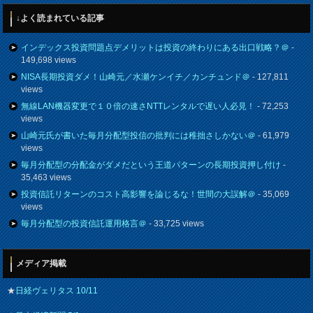
↓よく読まれている記事
インデックス投資問題点デメリットは投資の終わりにある出口戦略？＠
-
149,698 views
NISA長期投資ダメ！山崎元／水瀬ケンイチ／カンチュンド＠
- 127,811
views
無線LAN機器変更で１０倍の速さNTTレンタルで遅い人必見！
- 72,253
views
山崎元氏が書いた毎月分配型投信の批判には稚拙さしかない＠
- 61,979
views
毎月分配型の分配金がダメだという王道パターンの長期投資押し付け
-
35,463 views
投資信託リターンのコスト高影響を論じるな！世間の大誤解＠
- 35,069
views
毎月分配型の投資信託運用格言＠
- 33,725 views
メディア掲載
★
日経ヴェリタス 10/11