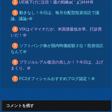
UE格下げに注目！週の戦略φ(｀д´)ｶｷｶｷ＠
動きなし！今日は、毎月分配型投資信託で議
論、議論♪＠
VIXはイマイチだが、米国債最低水準。打診買
いだ！＠
ソフトバンク株が国内時価総額２位！投資信託
なんて＠
ブラジルレアル復活の兆しか！？今日は、上げ
まくり。＠
FC2オフィシャルおすすめブログ認定！＠
コメントを残す