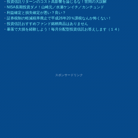
・
投資信託リターンのコスト高影響を論じるな！世間の大誤解
・
NISA長期投資ダメ！山崎元／水瀬ケンイチ／カンチュンド
・
利益確定と損失確定が悪い？良い？
・
証券税制の軽減税率廃止で平成26年20％課税なんか怖くない！
・
投資信託おすすめファンド銘柄商品はありません
・
暴落で大損を経験しよう！毎月分配型投資信託お答えします（１４）
スポンサードリンク