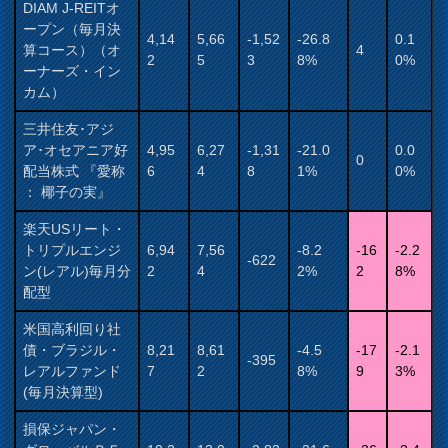
DIAM J-REITオ
ープン（毎月決
4,14
5,66
-1,52
-26.8
0.1
算コース）（オ
4
2
5
3
8%
0%
ーナーズ・イン
カム）
三井住友･アジ
ア･オセアニア好
4,95
6,27
-1,31
-21.0
0.0
0
配当株式 『愛称
6
4
8
1%
0%
： 椰子の実』
楽天USリート・
トリプルエンジ
6,94
7,56
-8.2
-16
-2.2
-622
ン(レアル)毎月分
2
4
2%
2
8%
配型
米国高利回り社
債・ブラジル・
8,21
8,61
-4.5
-17
-2.1
-395
レアルファンド
7
2
8%
9
3%
(毎月決算型)
損保ジャパン・