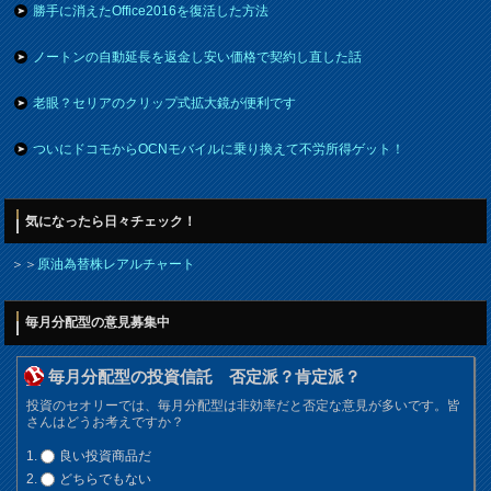
勝手に消えたOffice2016を復活した方法
ノートンの自動延長を返金し安い価格で契約し直した話
老眼？セリアのクリップ式拡大鏡が便利です
ついにドコモからOCNモバイルに乗り換えて不労所得ゲット！
気になったら日々チェック！
＞＞
原油為替株レアルチャート
毎月分配型の意見募集中
毎月分配型の投資信託 否定派？肯定派？
投資のセオリーでは、毎月分配型は非効率だと否定な意見が多いです。皆
さんはどうお考えですか？
良い投資商品だ
どちらでもない