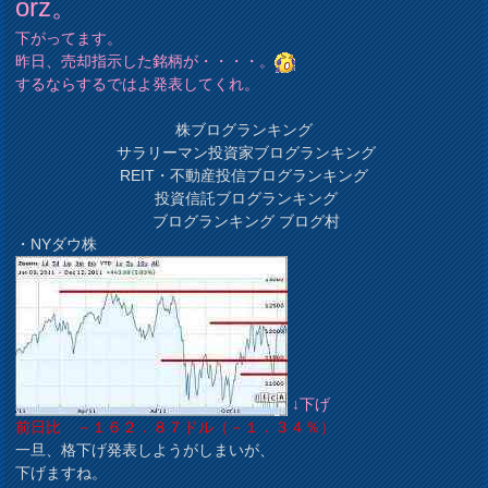
orz。
下がってます。
昨日、売却指示した銘柄が・・・・。
するならするではよ発表してくれ。
株ブログランキング
サラリーマン投資家ブログランキング
REIT・不動産投信ブログランキング
投資信託ブログランキング
ブログランキング ブログ村
・NYダウ株
↓下げ
前日比 －１６２．８７ドル（－１．３４％）
一旦、格下げ発表しようがしまいが、
下げますね。