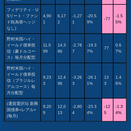
フィデリティ・U
Sリート・ファン
4,90
6,17
-1,27
-20.5
-1.5
-77
ドB(為替ヘッジ
1
2
1
9%
5%
なし)
野村米国ハイ・
イールド債券投
11,5
14,3
-2,78
-19.3
0.6
77
信（豪ドルコー
99
86
7
7%
7%
ス）毎月分配型
野村米国ハイ・
イールド債券投
9,23
12,4
-3,26
-26.1
13
1.4
信（ブラジルレ
3
96
3
1%
3
6%
アルコース）毎
月分配型
(通貨選択S) 新興
9,20
12,0
-2,80
-23.3
-12
-1.3
国債券<レアル>
9
13
4
4%
5
4%
(毎月)