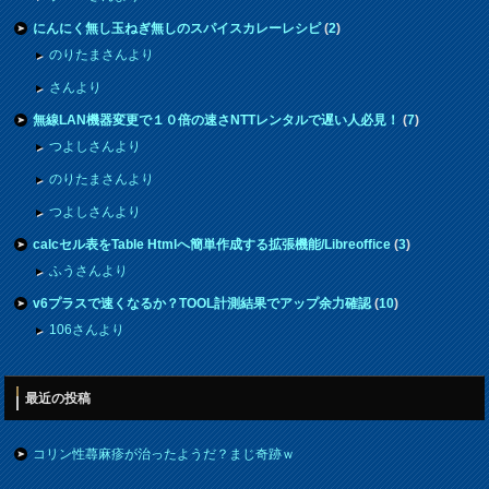
にんにく無し玉ねぎ無しのスパイスカレーレシピ
(
2
)
のりたまさんより
さんより
無線LAN機器変更で１０倍の速さNTTレンタルで遅い人必見！
(
7
)
つよしさんより
のりたまさんより
つよしさんより
calcセル表をTable Htmlへ簡単作成する拡張機能/Libreoffice
(
3
)
ふうさんより
v6プラスで速くなるか？TOOL計測結果でアップ余力確認
(
10
)
106さんより
最近の投稿
コリン性蕁麻疹が治ったようだ？まじ奇跡ｗ