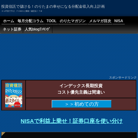
投資信託で儲ける！のりたまの幸せになる分配金収入向上計画
ＥＵ不安で下げ。ＦＯＭＣに期待！秘宝伝！？＠
ホーム
毎月分配コラム
TOOL
のりたマガジン
メルマガ目次
NISA
ネット証券
人気blogﾗﾝｷﾝｸﾞ
スポンサードリンク
インデックス長期投資
コスト優先主義は間違い
＞＞初めての方
NISAで利益上乗せ！証券口座を使い分け