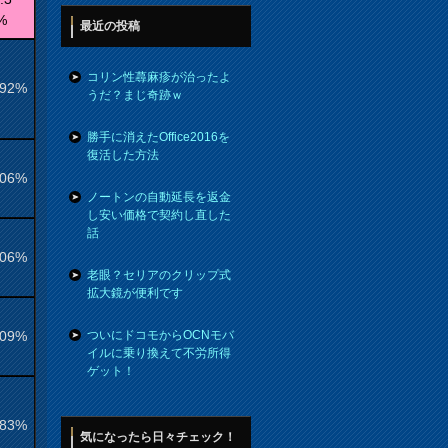
%
最近の投稿
コリン性蕁麻疹が治ったよ
.92%
うだ？まじ奇跡ｗ
勝手に消えたOffice2016を
復活した方法
.06%
ノートンの自動延長を返金
し安い価格で契約し直した
話
.06%
老眼？セリアのクリップ式
拡大鏡が便利です
.09%
ついにドコモからOCNモバ
イルに乗り換えて不労所得
ゲット！
.83%
気になったら日々チェック！