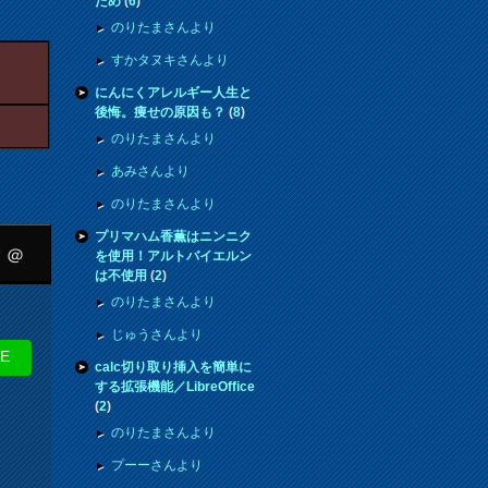
ため
(
6
)
のりたまさんより
すかタヌキさんより
にんにくアレルギー人生と
後悔。痩せの原因も？
(
8
)
のりたまさんより
あみさんより
のりたまさんより
プリマハム香薫はニンニク
？＠
を使用！アルトバイエルン
は不使用
(
2
)
のりたまさんより
じゅうさんより
NE
calc切り取り挿入を簡単に
する拡張機能／LibreOffice
(
2
)
のりたまさんより
プーーさんより