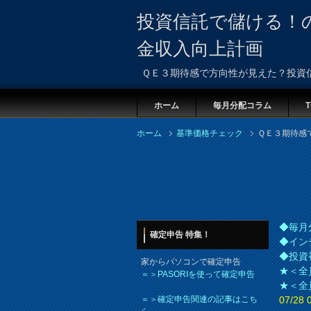
投資信託で儲ける！
金収入向上計画
ＱＥ３期待感で方向性が見えた？投資
ホーム
毎月分配コラム
T
ホーム
基準価格チェック
ＱＥ３期待感
◆毎月
確定申告 特集！
◆イン
◆投資
家からパソコンで確定申告
★＜全
＝＞PASORIを使って確定申告
★＜全
＝＞確定申告関連の記事はこち
07/2