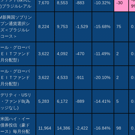
7,670
8,553
-883
-10.32%
-30
)ブラジルレアル
9
AM新興国ソブリン
ープン通貨選択シ
8,224
9,753
-1,529
-15.68%
75
0
ーズ＜ブラジルレ
ルコース＞
サール・グローバ
ＲＥＩＴファンド
3,622
4,092
-470
-11.49%
2
0
毎月分配型）
サール・グローバ
ＲＥＩＴファンド
3,622
4,533
-911
-20.10%
2
0
毎月分配型）
デリティ・USリ
・ファンドB(為
5,283
6,172
-889
-14.41%
5
0
ッジなし)
村米国ハイ・イー
ド債券投信（豪ド
11,964
14,386
-2,422
-16.84%
98
0
コース）毎月分配