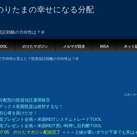
のりたまの幸せになる分配
信託戦略の方向性は？＠
OOL
のりたマガジン
メルマガ目次
NISA
ネット
で方向性が見えた？投資信託戦略の方向性は？＠
スポンサ
分配型の投資信託運用格言
デックス長期投資は絶対するな！
初心者を抜けだせ！
員プレゼント企画＞米国REITシステムトレードTOOL
員プレゼント企画＞米国REIT買い時押し目判断TOOL
8 07:05 のりたマガジン配信完了
＝＝＞
上値が重いダウが下落でも実は