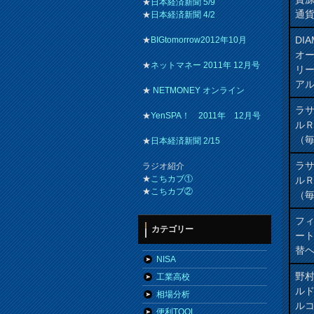
★
日本経済新聞 5/9
通貨
★
日本経済新聞 4/2
DI
★
BIGtomorrow2012年10月
オ
★
ネットマネー 2011年 12月号
リ
ア
★
NETMONEY オンライン
ラ
★
YenSPA！ 2011年 12月号
ル
（
★
日本経済新聞 2/15
ラ
ラジオ紹介
★
こちカブ①
ル
★
こちカブ②
（
フィ
カテゴリー
ート
替ヘ
NISA
野
工業高校
ル
相場分析
ル
便利TOOL