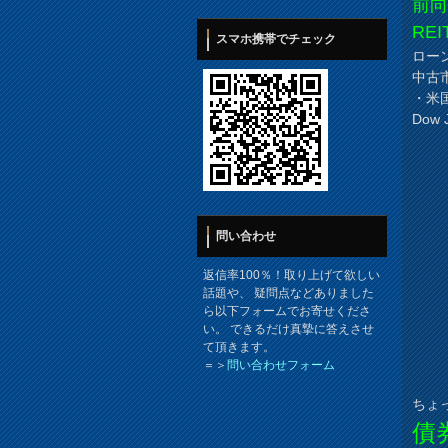
前
RE
スマホ携帯でチェック
ロー
中古
・米国
Dow J
問い合わせ
返信率100％！取り上げて欲しい
話題や、 疑問点などありました
ら以下フォームでお寄せくださ
い。 できるだけ真摯に答えさせ
て頂きます。
＝＞
問い合わせフォーム
ちょ
債