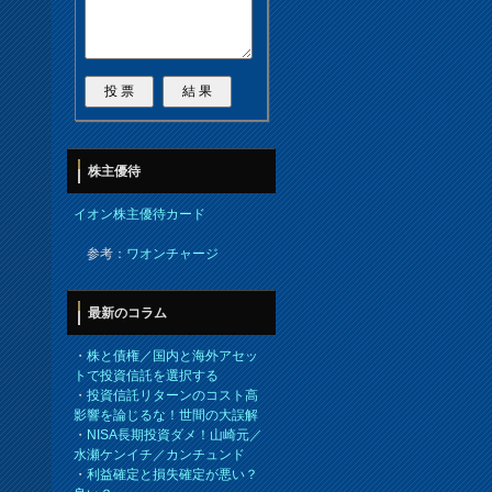
株主優待
イオン株主優待カード
参考：
ワオンチャージ
最新のコラム
・
株と債権／国内と海外アセッ
トで投資信託を選択する
・
投資信託リターンのコスト高
影響を論じるな！世間の大誤解
・
NISA長期投資ダメ！山崎元／
水瀬ケンイチ／カンチュンド
・
利益確定と損失確定が悪い？