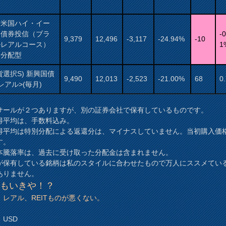
村米国ハイ・イー
ド債券投信（ブラ
-0
9,379
12,496
-3,117
-24.94%
-10
ルレアルコース）
1
月分配型
貨選択S) 新興国債
9,490
12,013
-2,523
-21.00%
68
0
レアル>(毎月)
サールが２つありますが、別の証券会社で保有しているものです。
得平均は、手数料込み。
得平均は特別分配による返還分は、マイナスしていません。当初購入価
す。
本騰落率は、過去に受け取った分配金は含まれません。
が保有している銘柄は私のスタイルに合わせたもので万人にススメてい
ありません。
おもいきや！？
、レアル、REITものが悪くない。
USD