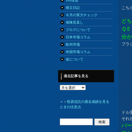
VIX投資
こち
積立日記
今月の実力チェック
ど
保険見直し
ＱＥ
ブログについて
分
日本市場コラム
ブラ
欧州市場
米国市場コラム
金について
過去記事を見る
＝＞
投資信託の過去成績を見る
ときの注意点
ドル
それ
バ