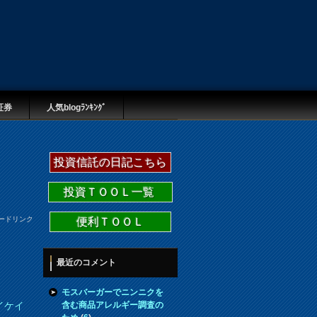
証券
人気blogﾗﾝｷﾝｸﾞ
投資信託の日記こちら
投資ＴＯＯＬ一覧
ードリンク
便利ＴＯＯＬ
最近のコメント
モスバーガーでニンニクを
含む商品アレルギー調査の
イケイ