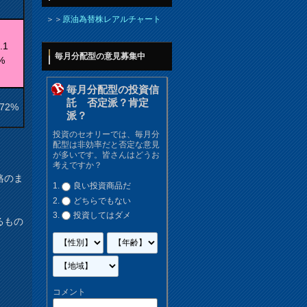
＞＞
原油為替株レアルチャート
.1
毎月分配型の意見募集中
%
毎月分配型の投資信
託 否定派？肯定
.72%
派？
投資のセオリーでは、毎月分
配型は非効率だと否定な意見
が多いです。皆さんはどうお
考えですか？
格のま
良い投資商品だ
どちらでもない
投資してはダメ
るもの
コメント