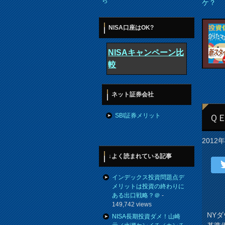
ら
ケ？
NISA口座はOK?
NISAキャンペーン比
較
ネット証券会社
SBI証券メリット
Ｑ
2012
↓よく読まれている記事
インデックス投資問題点デ
メリットは投資の終わりに
ある出口戦略？＠
-
149,742 views
NY
NISA長期投資ダメ！山崎