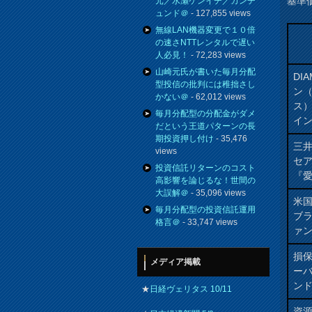
基準
元／水瀬ケンイチ／カンチ
ュンド＠
- 127,855 views
無線LAN機器変更で１０倍
の速さNTTレンタルで遅い
人必見！
- 72,283 views
山崎元氏が書いた毎月分配
DIA
型投信の批判には稚拙さし
ン
かない＠
- 62,012 views
ス
毎月分配型の分配金がダメ
イ
だという王道パターンの長
期投資押し付け
- 35,476
三井
views
セ
投資信託リターンのコスト
『愛
高影響を論じるな！世間の
大誤解＠
- 35,096 views
米
毎月分配型の投資信託運用
ブ
格言＠
- 33,747 views
ァン
損
メディア掲載
ー
ン
★
日経ヴェリタス 10/11
資源