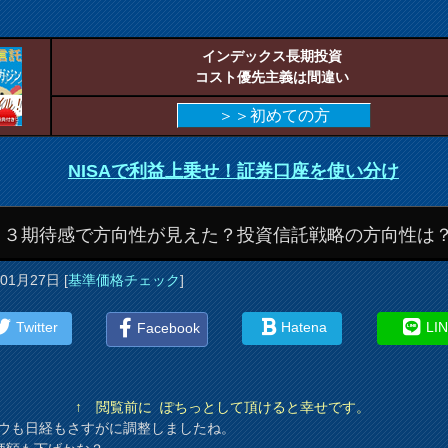
インデックス長期投資
コスト優先主義は間違い
＞＞初めての方
NISAで利益上乗せ！証券口座を使い分け
Ｅ３期待感で方向性が見えた？投資信託戦略の方向性は
年01月27日
[
基準価格チェック
]
Twitter
Hatena
LI
Facebook
↑ 閲覧前に ぽちっとして頂けると幸せです。
ダウも日経もさすがに調整しましたね。