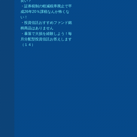
良い？
・
証券税制の軽減税率廃止で平
成26年20％課税なんか怖くな
い！
・
投資信託おすすめファンド銘
柄商品はありません
・
暴落で大損を経験しよう！毎
月分配型投資信託お答えします
（１４）