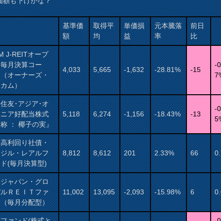
価額も下げかな？
基準価
取得平
単価損
元本騰落
前日
額
均
益
率
比
M J-REITオープ
（毎月決算コー
-0
4,033
5,665
-1,632
-28.81%
-15
）（オーナーズ・
7
ンカム）
住友･アジア･オ
-0
アニア好配当株式
5,118
6,274
-1,156
-18.43%
-13
5
称 ： 椰子の実』
国高利回り社債・
ラジル・レアルフ
8,812
8,612
201
2.33%
66
0
ド(毎月決算型)
保ジャパン・グロ
バルＲＥＩＴファ
11,002
13,095
-2,093
-15.98%
6
0
ド（毎月分配型）
ファンド(株式と
-0