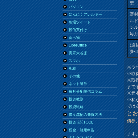
型
パソコン
野
にんにくアレルギー
ル
相場ツイート
ジ
投信買付け
毎
食べ物
(通
LibreOffice
券<
真宗大谷派
スマホ
※ラ
相続
※取
その他
※取
ネット証券
まで
毎月分配投信コラム
※元
※私
投資教訓
では
投資戦略
と
優良銘柄の発掘方法
債券
投資信託TOOL
税金・確定申告
まず、
のりたマガジン