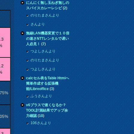
にんにく無し玉ねぎ無しの
スパイスカレーレシピ
(
2
)
のりたまさんより
さんより
無線LAN機器変更で１０倍
の速さNTTレンタルで遅い
.3
人必見！
(
7
)
%
つよしさんより
のりたまさんより
.2
つよしさんより
%
calcセル表をTable Htmlへ
簡単作成する拡張機
能/Libreoffice
(
3
)
.75%
ふうさんより
v6プラスで速くなるか？
TOOL計測結果でアップ余
力確認
(
10
)
.05%
106さんより
.3