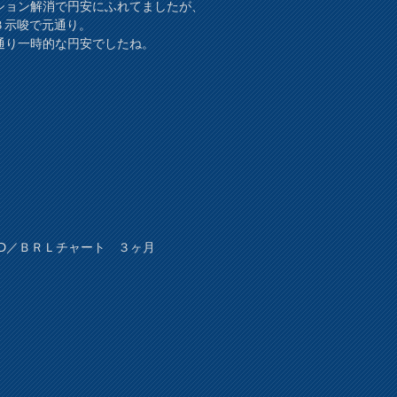
ション解消で円安にふれてましたが、
３示唆で元通り。
通り一時的な円安でしたね。
SD／ＢＲＬチャート ３ヶ月