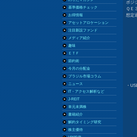
ポジ
基準価格チェック
ＱＥ
想定
お得情報
アセットアロケーション
注目新設ファンド
メディア紹介
趣味
ＥＴＦ
節約術
今月の分配金
ブラジル市場コラム
ニュース
・U
IT・アクセス解析など
J-REIT
単元未満株
書籍紹介
解約タイミング研究
株主優待