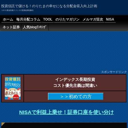
投資信託で儲ける！のりたまの幸せになる分配金収入向上計画
ＵＢＳ原油先物ファンドの投資結果(最終)
ホーム
毎月分配コラム
TOOL
のりたマガジン
メルマガ目次
NISA
ネット証券
人気blogﾗﾝｷﾝｸﾞ
スポンサードリンク
インデックス長期投資
コスト優先主義は間違い
＞＞初めての方
NISAで利益上乗せ！証券口座を使い分け