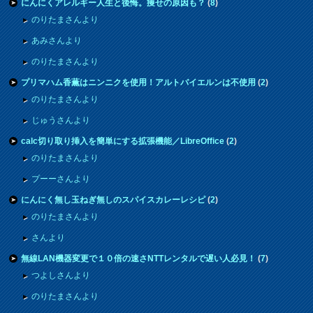
にんにくアレルギー人生と後悔。痩せの原因も？
(
8
)
のりたまさんより
あみさんより
のりたまさんより
プリマハム香薫はニンニクを使用！アルトバイエルンは不使用
(
2
)
のりたまさんより
じゅうさんより
calc切り取り挿入を簡単にする拡張機能／LibreOffice
(
2
)
のりたまさんより
プーーさんより
にんにく無し玉ねぎ無しのスパイスカレーレシピ
(
2
)
のりたまさんより
さんより
無線LAN機器変更で１０倍の速さNTTレンタルで遅い人必見！
(
7
)
つよしさんより
のりたまさんより