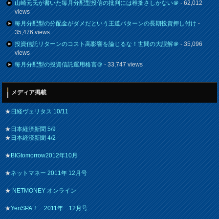
山崎元氏が書いた毎月分配型投信の批判には稚拙さしかない＠
- 62,012
views
毎月分配型の分配金がダメだという王道パターンの長期投資押し付け
-
35,476 views
投資信託リターンのコスト高影響を論じるな！世間の大誤解＠
- 35,096
views
毎月分配型の投資信託運用格言＠
- 33,747 views
メディア掲載
★
日経ヴェリタス 10/11
★
日本経済新聞 5/9
★
日本経済新聞 4/2
★
BIGtomorrow2012年10月
★
ネットマネー 2011年 12月号
★
NETMONEY オンライン
★
YenSPA！ 2011年 12月号