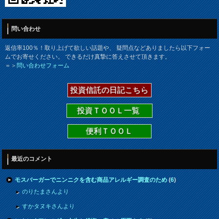
問い合わせ
返信率100％！取り上げて欲しい話題や、 疑問点などありましたら以下フォー
ムでお寄せください。 できるだけ真摯に答えさせて頂きます。
＝＞
問い合わせフォーム
投資信託の日記こちら
投資ＴＯＯＬ一覧
便利ＴＯＯＬ
最近のコメント
モスバーガーでニンニクを含む商品アレルギー調査のため
(
6
)
のりたまさんより
すかタヌキさんより