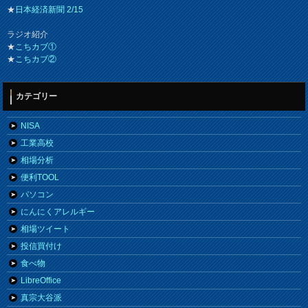
★
日本経済新聞 2/15
ラジオ紹介
★
こちカブ①
★
こちカブ②
カテゴリー
NISA
工業高校
相場分析
便利TOOL
パソコン
にんにくアレルギー
相場ツイート
投信買付け
食べ物
LibreOffice
真宗大谷派