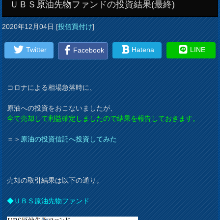
ＵＢＳ原油先物ファンドの投資結果(最終)
2020年12月04日
[
投信買付け
]
Twitter
Hatena
LINE
Facebook
コロナによる相場急落時に、
原油への投資をおこないましたが、
全て売却して利益確定しましたので結果を報告しておきます。
＝＞
原油の投資信託へ投資してみた
売却の取引結果は以下の通り。
◆ＵＢＳ原油先物ファンド