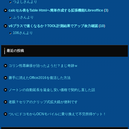
つよしさんより
calcセル表をTable Htmlへ簡単作成する拡張機能/Libreoffice
(
3
)
ふうさんより
v6プラスで速くなるか？TOOL計測結果でアップ余力確認
(
10
)
106さんより
最近の投稿
コリン性蕁麻疹が治ったようだ？まじ奇跡ｗ
勝手に消えたOffice2016を復活した方法
ノートンの自動延長を返金し安い価格で契約し直した話
老眼？セリアのクリップ式拡大鏡が便利です
ついにドコモからOCNモバイルに乗り換えて不労所得ゲット！