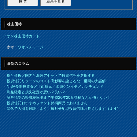
株主優待
イオン株主優待カード
参考：
ワオンチャージ
最新のコラム
・
株と債権／国内と海外アセットで投資信託を選択する
・
投資信託リターンのコスト高影響を論じるな！世間の大誤解
・
NISA長期投資ダメ！山崎元／水瀬ケンイチ／カンチュンド
・
利益確定と損失確定が悪い？良い？
・
証券税制の軽減税率廃止で平成26年20％課税なんか怖くない！
・
投資信託おすすめファンド銘柄商品はありません
・
暴落で大損を経験しよう！毎月分配型投資信託お答えします（１４）